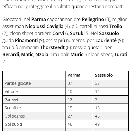
efficaci nel proteggere il risultato quando restano compatti.
Giocatori: nel
Parma
capocannoniere
Pellegrino
(8), miglior
assist-man
Nicolussi Caviglia
(4), più cartellini rossi
Troilo
(2); clean sheet portieri:
Corvi
6,
Suzuki
5. Nel
Sassuolo
guida
Pinamonti
(9), assist più numerosi per
Laurienté
(9);
tra i più ammoniti
Thorstvedt
(8); rossi a quota 1 per
Berardi
,
Matic
,
Nzola
. Tra i pali:
Muric
6 clean sheet,
Turati
2.
Parma
Sassuolo
Partite giocate
37
37
Vittorie
10
14
Pareggi
12
7
Sconfitte
15
16
Gol segnati
27
46
Gol subiti
46
49