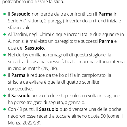
potrebbero indirizzare la sfida.
Il
Sassuolo
non perde da tre confronti con il
Parma
in
Serie A (1 vittoria, 2 pareggi), invertendo un trend iniziale
sfavorevole.
Al Tardini, negli ultimi cinque incroci tra le due squadre in
A, non si è mai visto un pareggio: tre successi
Parma
e
due del
Sassuolo
.
Nei derby emiliano-romagnoli di questa stagione, la
squadra di casa ha spesso faticato: mai una vittoria interna
in cinque match (2N, 3P).
Il
Parma
è reduce da tre ko di fila in campionato: la
striscia da evitare è quella di quattro sconfitte
consecutive.
Il
Sassuolo
arriva da due stop: solo una volta in stagione
ha perso tre gare di seguito, a gennaio.
Con 49 punti, il
Sassuolo
può diventare una delle poche
neopromosse recenti a toccare almeno quota 50 (come il
Monza 2022/23).