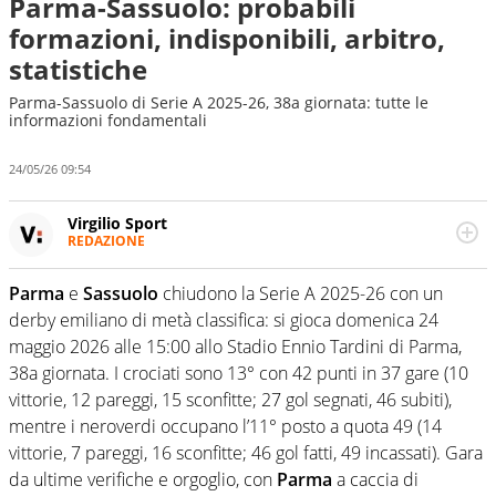
Parma-Sassuolo: probabili
formazioni, indisponibili, arbitro,
statistiche
Parma-Sassuolo di Serie A 2025-26, 38a giornata: tutte le
informazioni fondamentali
24/05/26 09:54
Virgilio Sport
REDAZIONE
Da oltre 20 anni informa in modo obiettivo e
appassionato su tutto il mondo dello sport. Calcio,
Parma
e
Sassuolo
chiudono la Serie A 2025-26 con un
calciomercato, F1, Motomondiale ma anche tennis,
derby emiliano di metà classifica: si gioca domenica 24
volley, basket: su Virgilio Sport i tifosi e gli appassionati
sanno che troveranno sempre copertura completa e
maggio 2026 alle 15:00 allo Stadio Ennio Tardini di Parma,
zero faziosità. La squadra di Virgilio Sport è formata da
38a giornata. I crociati sono 13° con 42 punti in 37 gare (10
giornalisti ed esperti di sport abili sia nel gioco di
vittorie, 12 pareggi, 15 sconfitte; 27 gol segnati, 46 subiti),
rimessa quando intercettano le notizie e le rilanciano
mentre i neroverdi occupano l’11° posto a quota 49 (14
verso la rete, sia nella costruzione dal basso quando
creano contenuti 100% originali ed esclusivi.
vittorie, 7 pareggi, 16 sconfitte; 46 gol fatti, 49 incassati). Gara
da ultime verifiche e orgoglio, con
Parma
a caccia di