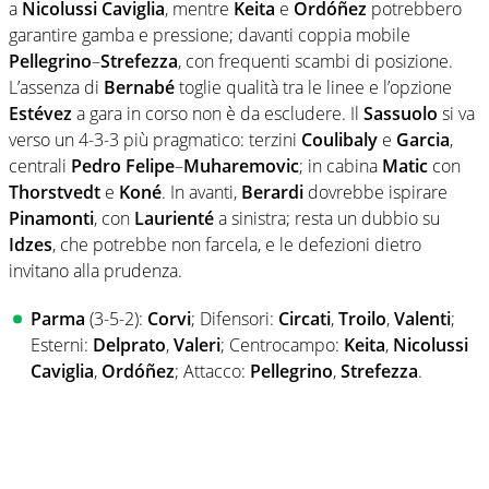
a
Nicolussi Caviglia
, mentre
Keita
e
Ordóñez
potrebbero
garantire gamba e pressione; davanti coppia mobile
Pellegrino
–
Strefezza
, con frequenti scambi di posizione.
L’assenza di
Bernabé
toglie qualità tra le linee e l’opzione
Estévez
a gara in corso non è da escludere. Il
Sassuolo
si va
verso un 4-3-3 più pragmatico: terzini
Coulibaly
e
Garcia
,
centrali
Pedro Felipe
–
Muharemovic
; in cabina
Matic
con
Thorstvedt
e
Koné
. In avanti,
Berardi
dovrebbe ispirare
Pinamonti
, con
Laurienté
a sinistra; resta un dubbio su
Idzes
, che potrebbe non farcela, e le defezioni dietro
invitano alla prudenza.
Parma
(3-5-2):
Corvi
; Difensori:
Circati
,
Troilo
,
Valenti
;
Esterni:
Delprato
,
Valeri
; Centrocampo:
Keita
,
Nicolussi
Caviglia
,
Ordóñez
; Attacco:
Pellegrino
,
Strefezza
.