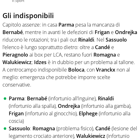
V:Sport
Gli indisponibili
Capitolo assenze: in casa
Parma
pesa la mancanza di
Bernabé
, mentre in avanti le defezioni di
Frigan
e
Ondrejka
riducono le rotazioni; tra i pali out
Rinaldi
. Nel
Sassuolo
l’elenco è lungo soprattutto dietro: oltre a
Candé
e
Pieragnolo
ai box per LCA, restano fuori
Romagna
e
Walukiewicz
;
Idzes
è in dubbio per un problema al tallone.
A centrocampo indisponibile
Boloca
, con
Vranckx
non al
meglio: emergenza che potrebbe imporre scelte
conservative.
Parma
:
Bernabé
(infortunio all’inguine),
Rinaldi
(infortunio alla spalla),
Ondrejka
(infortunio alla gamba),
Frigan
(infortunio al ginocchio),
Elphege
(infortunio alla
coscia)
Sassuolo
:
Romagna
(problema fisico),
Candé
(lesione del
legamento crociato anteriore),
Walukiewicz
(infortunio