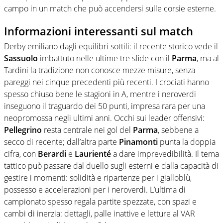
campo in un match che può accendersi sulle corsie esterne.
Informazioni interessanti sul match
Derby emiliano dagli equilibri sottili: il recente storico vede il
Sassuolo
imbattuto nelle ultime tre sfide con il
Parma
, ma al
Tardini la tradizione non conosce mezze misure, senza
pareggi nei cinque precedenti più recenti. I crociati hanno
spesso chiuso bene le stagioni in A, mentre i neroverdi
inseguono il traguardo dei 50 punti, impresa rara per una
neopromossa negli ultimi anni. Occhi sui leader offensivi:
Pellegrino
resta centrale nei gol del
Parma
, sebbene a
secco di recente; dall’altra parte
Pinamonti
punta la doppia
cifra, con
Berardi
e
Laurienté
a dare imprevedibilità. Il tema
tattico può passare dal duello sugli esterni e dalla capacità di
gestire i momenti: solidità e ripartenze per i gialloblù,
possesso e accelerazioni per i neroverdi. L’ultima di
campionato spesso regala partite spezzate, con spazi e
cambi di inerzia: dettagli, palle inattive e letture al VAR