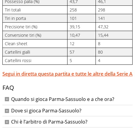
Possesso palla (%)
43,7
46,1
Tiri totali
258
298
Tiri in porta
101
141
Precisione tiri (%)
39,15
47,32
Conversione tiri (%)
10,47
15,44
Clean sheet
12
8
Cartellini gialli
57
80
Cartellini rossi
5
4
Segui in diretta questa partita e tutte le altre della Serie A
FAQ
Quando si gioca Parma-Sassuolo e a che ora?
Domenica 24 maggio 2026 alle ore 15:00.
Dove si gioca Parma-Sassuolo?
Allo Stadio Ennio Tardini di Parma.
Chi è l’arbitro di Parma-Sassuolo?
Niccolò Turrini; assistenti Imperiale e Trinchieri, IV uomo