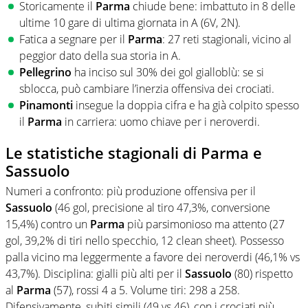
Storicamente il
Parma
chiude bene: imbattuto in 8 delle
ultime 10 gare di ultima giornata in A (6V, 2N).
Fatica a segnare per il
Parma
: 27 reti stagionali, vicino al
peggior dato della sua storia in A.
Pellegrino
ha inciso sul 30% dei gol gialloblù: se si
sblocca, può cambiare l’inerzia offensiva dei crociati.
Pinamonti
insegue la doppia cifra e ha già colpito spesso
il
Parma
in carriera: uomo chiave per i neroverdi.
Le statistiche stagionali di Parma e
Sassuolo
Numeri a confronto: più produzione offensiva per il
Sassuolo
(46 gol, precisione al tiro 47,3%, conversione
15,4%) contro un
Parma
più parsimonioso ma attento (27
gol, 39,2% di tiri nello specchio, 12 clean sheet). Possesso
palla vicino ma leggermente a favore dei neroverdi (46,1% vs
43,7%). Disciplina: gialli più alti per il
Sassuolo
(80) rispetto
al
Parma
(57), rossi 4 a 5. Volume tiri: 298 a 258.
Difensivamente, subiti simili (49 vs 46), con i crociati più