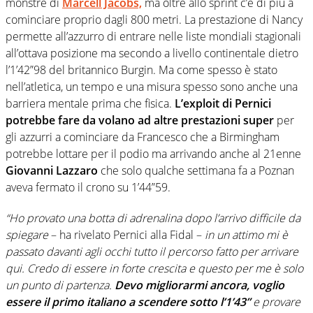
monstre di
Marcell Jacobs,
ma oltre allo sprint c’è di più a
cominciare proprio dagli 800 metri. La prestazione di Nancy
permette all’azzurro di entrare nelle liste mondiali stagionali
all’ottava posizione ma secondo a livello continentale dietro
l’1’42”98 del britannico Burgin. Ma come spesso è stato
nell’atletica, un tempo e una misura spesso sono anche una
barriera mentale prima che fisica.
L’exploit di Pernici
potrebbe fare da volano ad altre prestazioni super
per
gli azzurri a cominciare da Francesco che a Birmingham
potrebbe lottare per il podio ma arrivando anche al 21enne
Giovanni Lazzaro
che solo qualche settimana fa a Poznan
aveva fermato il crono su 1’44”59.
“Ho provato una botta di adrenalina dopo l’arrivo difficile da
spiegare
– ha rivelato Pernici alla Fidal –
in un attimo mi è
passato davanti agli occhi tutto il percorso fatto per arrivare
qui. Credo di essere in forte crescita e questo per me è solo
un punto di partenza.
Devo migliorarmi ancora, voglio
essere il primo italiano a scendere sotto l’1’43”
e provare