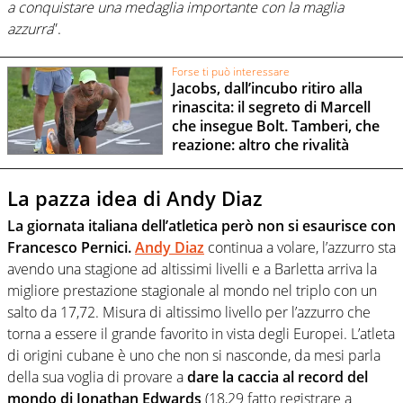
a conquistare una medaglia importante con la maglia
azzurra
”.
Forse ti può interessare
Jacobs, dall’incubo ritiro alla
rinascita: il segreto di Marcell
che insegue Bolt. Tamberi, che
reazione: altro che rivalità
La pazza idea di Andy Diaz
La giornata italiana dell’atletica però non si esaurisce con
Francesco Pernici.
Andy Diaz
continua a volare, l’azzurro sta
avendo una stagione ad altissimi livelli e a Barletta arriva la
migliore prestazione stagionale al mondo nel triplo con un
salto da 17,72. Misura di altissimo livello per l’azzurro che
torna a essere il grande favorito in vista degli Europei. L’atleta
di origini cubane è uno che non si nasconde, da mesi parla
della sua voglia di provare a
dare la caccia al record del
mondo di Jonathan Edwards
(18,29 fatto registrare a