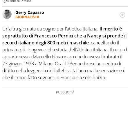
4 min di lettura
Gerry Capasso
GIORNALISTA
Per lui gli sport americani non hanno segreti: basket,
football, baseball e la capacità innata di trovare la notizia
Un’altra giornata da sogno per l’atletica italiana.
Il merito è
dove altri non vedono granché
soprattutto di Francesco Pernici che a Nancy si prende il
record italiano degli 800 metri maschile
, cancellando il
primato più longevo della storia dell’atletica italiana. Il record
apparteneva a Marcello Fiasconaro che lo aveva timbrato il
23 giugno 1973 a Milano. Ora il 23enne bresciano entra di
diritto nella leggenda dell’atletica italiana ma la sensazione è
che il crono fatto segnare in Francia sia solo l’inizio.