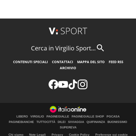
Cerca in Virgilio Sport...
CONTENUTI SPECIALI
CONTATTACI
MAPPA DEL SITO
FEED RSS
ARCHIVIO
LIBERO
VIRGILIO
PAGINEGIALLE
PAGINEGIALLE SHOP
PGCASA
PAGINEBIANCHE
TUTTOCITTÀ
DILEI
SIVIAGGIA
QUIFINANZA
BUONISSIMO
SUPEREVA
Chi siamo
Note Legali
Privacy
Cookie Policy
Preferenze sui cookie