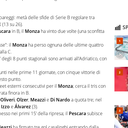
pareggi: metà delle sfide di Serie B regolare tra
X (13 su 26).
SP
scara
in B, il
Monza
ha vinto due volte (una sconfitta
se”: il
Monza
ha perso ognuna delle ultime quattro
alla C.
7 degli 8 punti stagionali sono arrivati all’Adriatico, con
unti nelle prime 11 giornate, con cinque vittorie di
uesto punto.
heet esterni consecutivi per il
Monza
; cerca il tris con
ata finora in B.
a
Oliveri
,
Olzer
,
Meazzi
e
Di Nardo
a quota tre; nel
,
Izzo
e
Álvarez
(3).
sso nei primi 15’ della ripresa; il
Pescara
subisce
eazzi
ha firmato tre gol casalinghi entrando dalla