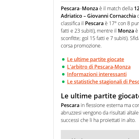
sport. Calcio, calciomercato,
Pescara
–
Monza
è il match della
12
Virgilio Sport i tifosi e gli 
Adriatico – Giovanni Cornacchia
d
completa e zero faziosità. La 
esperti di sport abili sia nel 
classifica il
Pescara
è 17° con 8 punti
rilanciano verso la rete, sia
fatti e 23 subiti), mentre il
Monza
è 
100% originali ed esclusivi.
sconfitte; gol 15 fatti e 7 subiti). S
corsa promozione.
Le ultime partite giocate
L'arbitro di Pescara-Monza
Informazioni interessanti
Le statistiche stagionali di Pe
Le ultime partite giocat
Pescara
in flessione esterna ma cor
abruzzesi vengono da risultati altal
successi che li ha proiettati in alto.