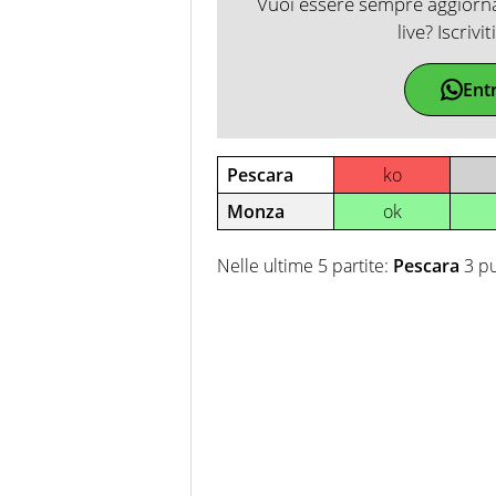
Vuoi essere sempre aggiornat
live? Iscrivi
Ent
Pescara
ko
Monza
ok
Nelle ultime 5 partite:
Pescara
3 pu