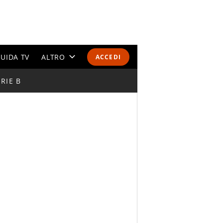
UIDA TV
ALTRO
ACCEDI
RIE B
CALENDARI E CLASSIFICHE
ALTRI SPORT
MONDIALI 2026
OLIMPIADI
GOSSIP
LIFESTYLE