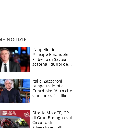
ME NOTIZIE
L'appello del
Principe Emanuele
Filiberto di Savoia
scatena i dubbi dei
tifosi: "E' una
trappola"
Italia, Zazzaroni
punge Maldini e
Guardiola: “Altro che
stanchezza”. Il like
di Mancini e le
polemiche sui social
Diretta MotoGP, GP
di Gran Bretagna sul
Circuito di
Silverstone LIVE: