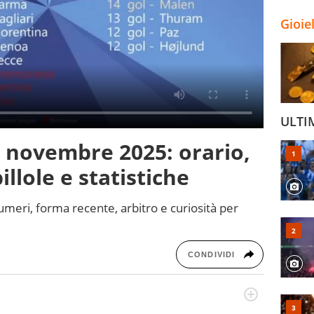
Gioie
ULTI
 novembre 2025: orario,
illole e statistiche
umeri, forma recente, arbitro e curiosità per
CONDIVIDI
odo obiettivo e appassionato su tutto il mondo dello