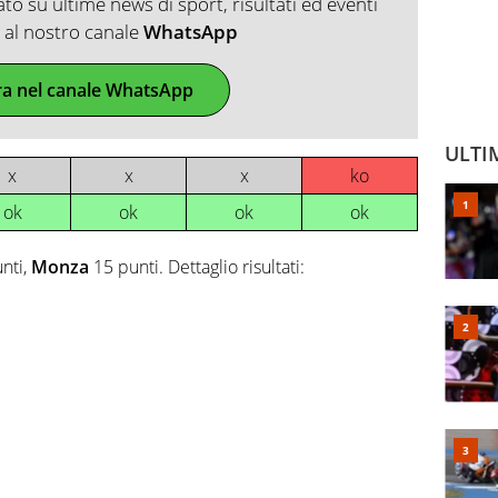
o su ultime news di sport, risultati ed eventi
ti al nostro canale
WhatsApp
ra nel canale WhatsApp
ULTI
x
x
x
ko
ok
ok
ok
ok
nti,
Monza
15 punti. Dettaglio risultati: