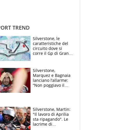
ORT TREND
Silverstone, le
caratteristiche del
circuito dove si
corre il Gp di Gran
Bretagna del
Motomondiale
Silverstone,
Marquez e Bagnaia
lanciano l’allarme:
“Non poggiavo il
ginocchio, dobbiamo
capire cosa è
successo”
Silverstone, Martin:
"Il lavoro di Aprilia
sta ripagando". Le
lacrime di
Bezzecchi: "Ho dato