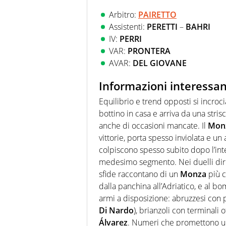
Arbitro:
PAIRETTO
Assistenti:
PERETTI
–
BAHRI
IV:
PERRI
VAR:
PRONTERA
AVAR:
DEL GIOVANE
Informazioni interessan
Equilibrio e trend opposti si incroci
bottino in casa e arriva da una stri
anche di occasioni mancate. Il
Mon
vittorie, porta spesso inviolata e un 
colpiscono spesso subito dopo l’inte
medesimo segmento. Nei duelli diret
sfide raccontano di un
Monza
più c
dalla panchina all’Adriatico, e al b
armi a disposizione: abruzzesi con p
Di Nardo
), brianzoli con terminali 
Álvarez
. Numeri che promettono una 