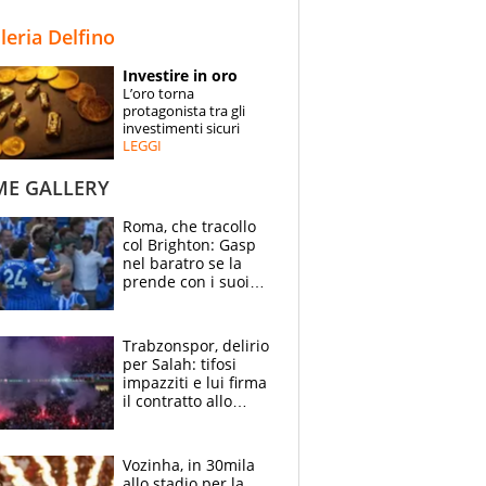
STORIE
lleria Delfino
SPECIALI
Investire in oro
L’oro torna
ESPERTI
protagonista tra gli
investimenti sicuri
LEGGI
CONTATTI
ME GALLERY
Roma, che tracollo
col Brighton: Gasp
nel baratro se la
prende con i suoi
cambiando tutti
Trabzonspor, delirio
per Salah: tifosi
impazziti e lui firma
il contratto allo
stadio
Vozinha, in 30mila
allo stadio per la