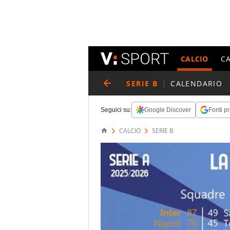
CALCIO
C
SERIE B
CALENDARIO
Seguici su:
Google Discover
Fonti pr
CALCIO
SERIE B