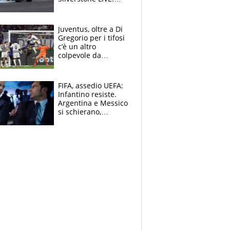
partiti, subito una
caduta
Juventus, oltre a Di
Gregorio per i tifosi
c’è un altro
colpevole da
mandar via
FIFA, assedio UEFA:
Infantino resiste.
Argentina e Messico
si schierano,
CONCACAF spaccata