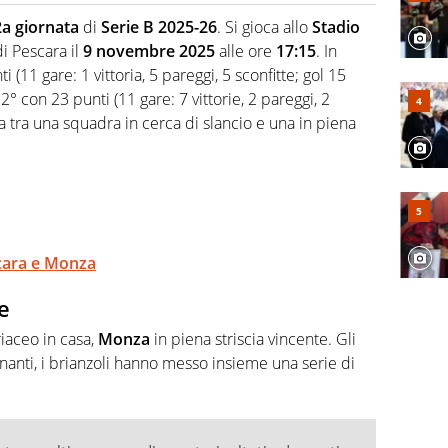
 F1, Motomondiale ma anche tennis, volley, basket: su
a giornata
di
Serie B 2025-26
. Si gioca allo
Stadio
appassionati sanno che troveranno sempre copertura
i Pescara il
9 novembre 2025
alle ore
17:15
. In
squadra di Virgilio Sport è formata da giornalisti ed
gioco di rimessa quando intercettano le notizie e le
 (11 gare: 1 vittoria, 5 pareggi, 5 sconfitte; gol 15
 nella costruzione dal basso quando creano contenuti
2° con 23 punti (11 gare: 7 vittorie, 2 pareggi, 2
fida tra una squadra in cerca di slancio e una in piena
scara e Monza
e
iaceo in casa,
Monza
in piena striscia vincente. Gli
enanti, i brianzoli hanno messo insieme una serie di