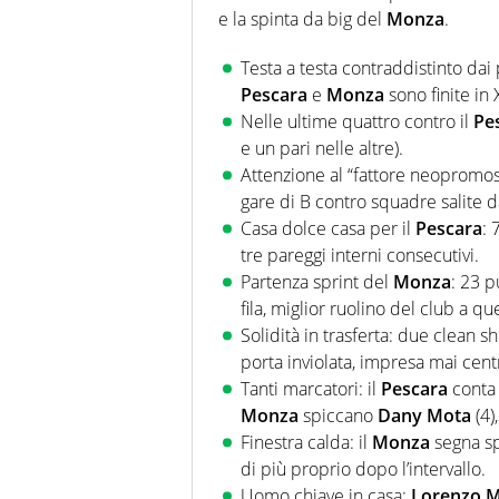
e la spinta da big del
Monza
.
Testa a testa contraddistinto dai 
Pescara
e
Monza
sono finite in 
Nelle ultime quattro contro il
Pe
e un pari nelle altre).
Attenzione al “fattore neopromos
gare di B contro squadre salite d
Casa dolce casa per il
Pescara
: 
tre pareggi interni consecutivi.
Partenza sprint del
Monza
: 23 p
fila, miglior ruolino del club a q
Solidità in trasferta: due clean s
porta inviolata, impresa mai centr
Tanti marcatori: il
Pescara
cont
Monza
spiccano
Dany Mota
(4)
Finestra calda: il
Monza
segna spe
di più proprio dopo l’intervallo.
Uomo chiave in casa:
Lorenzo M