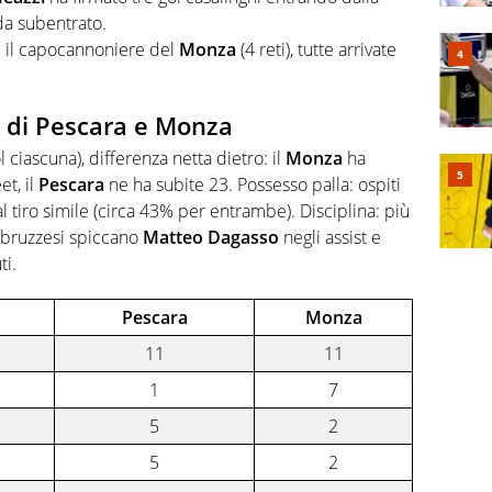
da subentrato.
 il capocannoniere del
Monza
(4 reti), tutte arrivate
li di Pescara e Monza
 ciascuna), differenza netta dietro: il
Monza
ha
et, il
Pescara
ne ha subite 23. Possesso palla: ospiti
l tiro simile (circa 43% per entrambe). Disciplina: più
 abruzzesi spiccano
Matteo Dagasso
negli assist e
ti.
Pescara
Monza
11
11
1
7
5
2
5
2