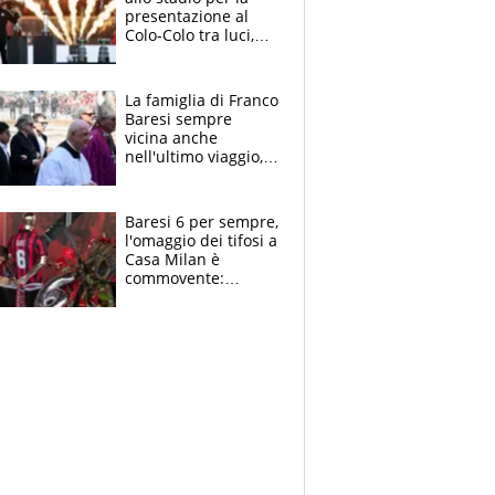
presentazione al
Colo-Colo tra luci,
spettacolo, elicotteri
e paracadutisti
La famiglia di Franco
Baresi sempre
vicina anche
nell'ultimo viaggio,
la moglie Maura, i
figli e i suoi cari
circondati
Baresi 6 per sempre,
dall'affetto dei tifosi
l'omaggio dei tifosi a
Casa Milan è
commovente:
maglie, bandiere,
sciarpe, lacrime e
bigliettini