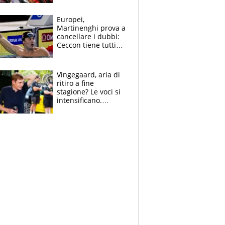
tutto, spero di finire
la gara domani"
Europei,
Martinenghi prova a
cancellare i dubbi:
Ceccon tiene tutti
col fiato sospeso.
Pellegrini punta su
Curtis
Vingegaard, aria di
ritiro a fine
stagione? Le voci si
intensificano.
Pogacar, niente
Sanremo nel 2027:
vuole la Roubaix