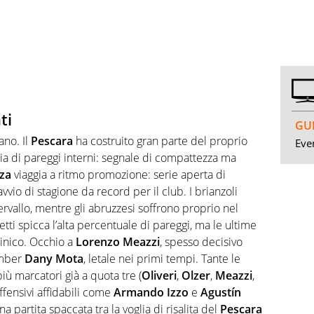
ti
GUI
ano. Il
Pescara
ha costruito gran parte del proprio
Even
scia di pareggi interni: segnale di compattezza ma
za
viaggia a ritmo promozione: serie aperta di
avvio di stagione da record per il club. I brianzoli
rvallo, mentre gli abruzzesi soffrono proprio nel
ti spicca l’alta percentuale di pareggi, ma le ultime
inico. Occhio a
Lorenzo Meazzi
, spesso decisivo
omber
Dany Mota
, letale nei primi tempi. Tante le
iù marcatori già a quota tre (
Oliveri
,
Olzer
,
Meazzi
,
offensivi affidabili come
Armando Izzo
e
Agustín
partita spaccata tra la voglia di risalita del
Pescara