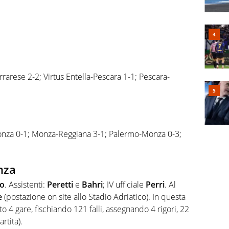
arese 2-2; Virtus Entella-Pescara 1-1; Pescara-
nza 0-1; Monza-Reggiana 3-1; Palermo-Monza 0-3;
nza
to
. Assistenti:
Peretti
e
Bahri
; IV ufficiale
Perri
. Al
e
(postazione on site allo Stadio Adriatico). In questa
to 4 gare, fischiando 121 falli, assegnando 4 rigori, 22
artita).