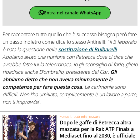
Entra nel canale WhatsApp
Per raccontare tutto quello che è successo bisogna però fare
un passo indietro come dice lo stesso Antinelli: “
Il 3 febbraio
è nata la questione delle
sostituzione di Bulbarelli
.
Abbiamo avuto una riunione con Petrecca dove ci dice che
avrebbe fatto lui la telecronaca. Io gli sconsiglio di farlo, glielo
ribadisce anche D’ombrello, presidente del Cdr.
Gli
abbiamo detto che non aveva minimamente le
competenze per fare questa cosa
. Le cerimonie sono
difficili. Non l’ho umiliato, semplicemente è un lavoro a parte,
non ti improvvisi
”.
Forse ti può interessare
Dopo le gaffe di Petrecca altra
mazzata per la Rai: ATP Finals a
Mediaset fino al 2030, è ufficiale