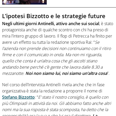
L’ipotesi Bizzotto e le strategie future
Negli ultimi giorni Antinelli, attivo anche sui social
, è stato
protagonista anche di qualche scontro con chi ha preso di
mira l’intero gruppo di lavoro. Il flop di Petrecca ha finito per
avere un effetto su tutta la redazione sportiva Rai: “
Se
l’azienda non prende decisioni non continuiamo con il ritiro
firme e con il comunicato in onda. Ma non mi riguarda,
quello che conta è un’altra cosa che gli ascolti stiano
andando bene perché c’è gente che lavora dalle 8.30 a
mezzanotte.
Noi non siamo lui, noi siamo un’altra cosa
”.
Nel corso dell’intervista Antinelli rivela anche che in fase
organizzativa è stata la redazione a proporre il nome di
Stefano Bizzotto
: “
E’ stato il nostro consiglio, è quello con
più Olimpiadi in attività da noi. Gli abbiamo fatto anche altri
nomi ma la sua risposta è stata scomposta, ha detto che la
responsabilità era la sua e che lui era il direttore.
La