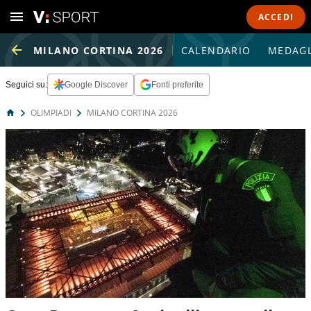
ACCEDI
MILANO CORTINA 2026
CALENDARIO
MEDAGL
Seguici su:
Google Discover
Fonti preferite
OLIMPIADI
MILANO CORTINA 2026