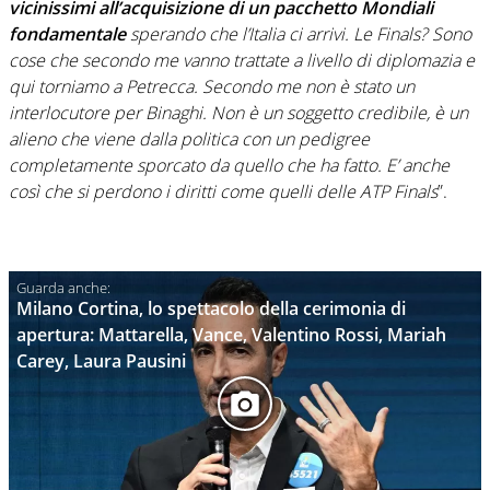
vicinissimi all’acquisizione di un pacchetto Mondiali
fondamentale
sperando che l’Italia ci arrivi. Le Finals? Sono
cose che secondo me vanno trattate a livello di diplomazia e
qui torniamo a Petrecca. Secondo me non è stato un
interlocutore per Binaghi. Non è un soggetto credibile, è un
alieno che viene dalla politica con un pedigree
completamente sporcato da quello che ha fatto. E’ anche
così che si perdono i diritti come quelli delle ATP Finals
”.
Milano Cortina, lo spettacolo della cerimonia di
apertura: Mattarella, Vance, Valentino Rossi, Mariah
Carey, Laura Pausini