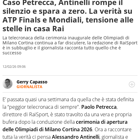
Caso Petrecca, Antinelli rompe il
silenzio e spara a zero. La verità su
ATP Finals e Mondiali, tensione alle
stelle in casa Rai
La telecronaca della cerimonia inaugurale delle Olimpiadi di
Milano Cortina continua a far discutere, la redazione di RaiSport
è in subbuglio e il giornalista racconta tutto quello che è
successo
12/02/26 09:06
Gerry Capasso
GIORNALISTA
Per lui gli sport americani non hanno segreti: basket,
football, baseball e la capacità innata di trovare la notizia
E’ passata quasi una settimana da quella che è stata definita
dove altri non vedono granché
la “peggior telecronaca di sempre”.
Paolo Petrecca
,
direttore di RaiSport, è stato travolto da una vera e propria
bufera dopo la conduzione della
cerimonia di apertura
delle Olimpiadi di Milano Cortina 2026
. Ora a raccontare
tutta la verità ci pensa
Alessandro Antinelli
, giornalista e