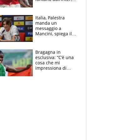
delirio Mastantuono,
Juve su Trubin. Il
tabellone
Italia, Palestra
manda un
messaggio a
Mancini, spiega il
motivo del no
all’Inter e lancia
l'alleanza con
Bragagna in
Donnarumma
esclusiva: “C’è una
cosa che mi
impressiona di
Doualla. Jacobs?
Ecco come è rinato”.
E svela la sorpresa
agli Europei