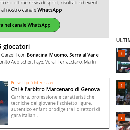
o su ultime news di sport, risultati ed eventi
ti al nostro canale
WhatsApp
ra nel canale WhatsApp
ULTI
 giocatori
e Garzelli con
Bonacina IV uomo, Serra al Var e
onito Aebischer, Faye, Vural, Terracciano, Marin,
Forse ti può interessare
Chi è l'arbitro Marcenaro di Genova
Carriera, professione e caratteristiche
tecniche del giovane fischietto ligure,
autentico enfant prodige tra i direttori di
gara italiani.