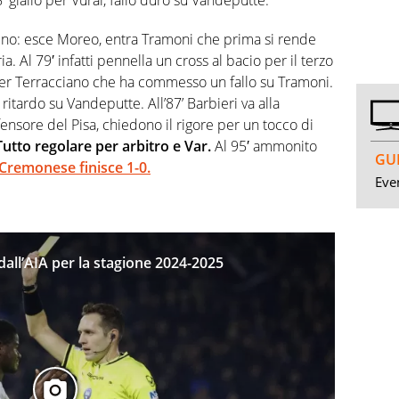
rdino: esce Moreo, entra Tramoni che prima si rende
ia. Al 79′ infatti pennella un cross al bacio per il terzo
er Terracciano che ha commesso un fallo su Tramoni.
n ritardo su Vandeputte. All’87’ Barbieri va alla
fensore del Pisa, chiedono il rigore per un tocco di
Tutto regolare per arbitro e Var.
Al 95′ ammonito
GUI
-Cremonese finisce 1-0.
Even
i dall’AIA per la stagione 2024-2025