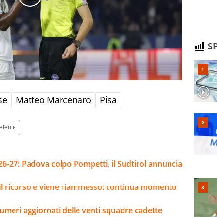
SP
se
Matteo Marcenaro
Pisa
eferite
26-27: Padova colpo Pompetti, il Sudtirol annuncia
e il ricorso e viene riammesso: continua momento
umeri aggiornati delle venti squadre cadette