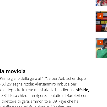
da moviola
 Primo giallo della gara al 17′, è per Aebischer dopo
. Al 26′ segna Nzola: Akinsanmiro imbuca per
o e deposita in rete ma si alza la bandierina:
offside,
 33′ il Pisa chiede un rigore, contatto di Barbieri con
 direttore di gara, ammonito al 39′ Faye che ha
 giallo per Vural, fallo duro su Vandeputte.