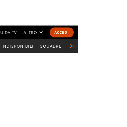
UIDA TV
ALTRO
ACCEDI
INDISPONIBILI
CALENDARI E CLASSIFICHE
SQUADRE
GIOCATORI SERIE A
ALTRI SPORT
MONDIALI 2026
OLIMPIADI
GOSSIP
LIFESTYLE