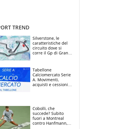
ORT TREND
Silverstone, le
caratteristiche del
circuito dove si
corre il Gp di Gran
Bretagna del
Motomondiale
Tabellone
Calciomercato Serie
A. Movimenti,
acquisti e cessioni:
estate 2026-27
Cobolli, che
succede? Subito
fuori a Montreal
contro Hanfmann,
per Flavio è tutta