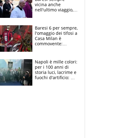
vicina anche
nell'ultimo viaggio,
la moglie Maura, i
figli e i suoi cari
circondati
Baresi 6 per sempre,
dall'affetto dei tifosi
l'omaggio dei tifosi a
Casa Milan è
commovente:
maglie, bandiere,
sciarpe, lacrime e
bigliettini
Napoli è mille colori:
per i 100 anni di
storia luci, lacrime e
fuochi d'artificio: De
Laurentiis salta al
coro anti-Juve