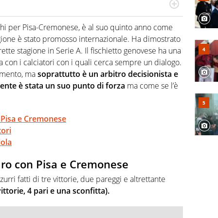
numerose manifestazioni sportive e collaborato con
, competenza, conoscenza e memoria storica. Si occupa
chi per Pisa-Cremonese, è al suo quinto anno come
agione è stato promosso internazionale. Ha dimostrato
irette stagione in Serie A. Il fischietto genovese ha una
 con i calciatori con i quali cerca sempre un dialogo.
olamento, ma
soprattutto è un arbitro decisionista e
ente è stata un suo punto di forza
ma come se l’è
 Pisa e Cremonese
ori
iola
aro con Pisa e Cremonese
rri fatti di tre vittorie, due pareggi e altrettante
ittorie, 4 pari e una sconfitta).