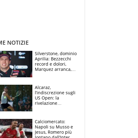
ME NOTIZIE
Silverstone, dominio
Aprilia: Bezzecchi
record e dolori,
Marquez arranca,
Bagnaia cade ed è
fuori dalla top 10
Alcaraz,
l’indiscrezione sugli
US Open: la
rivelazione
dell’amico
giornalista e il piano
B. Rune verso la
Calciomercato:
rinuncia
Napoli su Musso e
Jesus, Romero più
lontano dall’Inter,