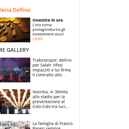
STORIE
lleria Delfino
SPECIALI
Investire in oro
L’oro torna
ESPERTI
protagonista tra gli
investimenti sicuri
LEGGI
CONTATTI
ME GALLERY
Trabzonspor, delirio
per Salah: tifosi
impazziti e lui firma
il contratto allo
stadio
Vozinha, in 30mila
allo stadio per la
presentazione al
Colo-Colo tra luci,
spettacolo, elicotteri
e paracadutisti
La famiglia di Franco
Baresi sempre