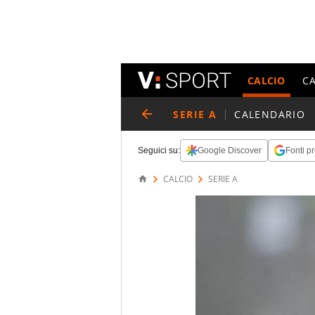
CALCIO
C
SERIE A
CALENDARIO
Seguici su:
Google Discover
Fonti pr
CALCIO
SERIE A