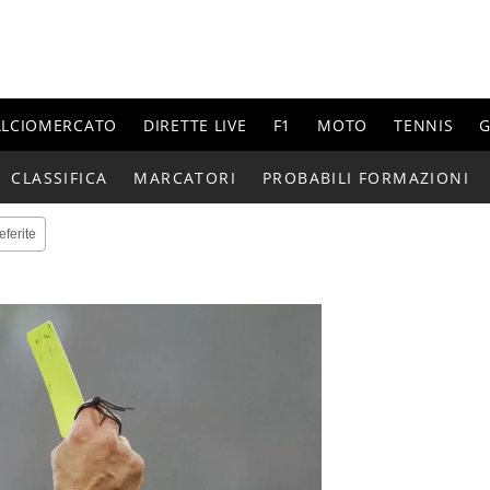
ALCIOMERCATO
DIRETTE LIVE
F1
MOTO
TENNIS
G
CLASSIFICA
MARCATORI
PROBABILI FORMAZIONI
eferite