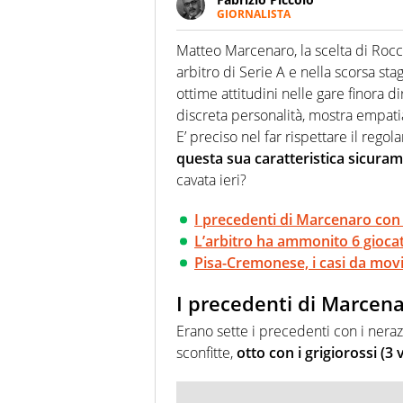
GIORNALISTA
Nella sua carriera ha seguito 
agenzie e testate. Esperienza
Matteo Marcenaro, la scelta di Roc
prevalentemente di calcio
arbitro di Serie A e nella scorsa st
ottime attitudini nelle gare finora d
discreta personalità, mostra empatia
E’ preciso nel far rispettare il reg
questa sua caratteristica sicuram
cavata ieri?
I precedenti di Marcenaro con
L’arbitro ha ammonito 6 giocat
Pisa-Cremonese, i casi da mov
I precedenti di Marcen
Erano sette i precedenti con i nerazzu
sconfitte,
otto con i grigiorossi (3 v