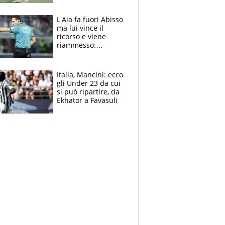
colpa della tosse
L'Aia fa fuori Abisso
ma lui vince il
ricorso e viene
riammesso:
continua momento
nero per gli arbitri
Italia, Mancini: ecco
gli Under 23 da cui
si può ripartire, da
Ekhator a Favasuli