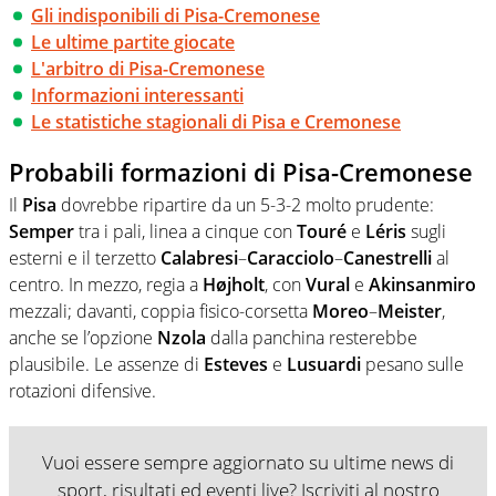
Gli indisponibili di Pisa-Cremonese
Le ultime partite giocate
L'arbitro di Pisa-Cremonese
Informazioni interessanti
Le statistiche stagionali di Pisa e Cremonese
Probabili formazioni di Pisa-Cremonese
Il
Pisa
dovrebbe ripartire da un 5-3-2 molto prudente:
Semper
tra i pali, linea a cinque con
Touré
e
Léris
sugli
esterni e il terzetto
Calabresi
–
Caracciolo
–
Canestrelli
al
centro. In mezzo, regia a
Højholt
, con
Vural
e
Akinsanmiro
mezzali; davanti, coppia fisico-corsetta
Moreo
–
Meister
,
anche se l’opzione
Nzola
dalla panchina resterebbe
plausibile. Le assenze di
Esteves
e
Lusuardi
pesano sulle
rotazioni difensive.
Vuoi essere sempre aggiornato su ultime news di
sport, risultati ed eventi live? Iscriviti al nostro