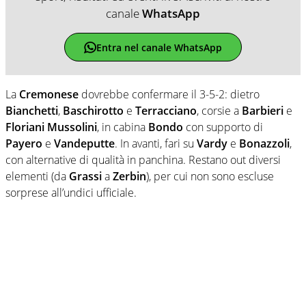
canale
WhatsApp
Entra nel canale WhatsApp
La
Cremonese
dovrebbe confermare il 3-5-2: dietro
Bianchetti
,
Baschirotto
e
Terracciano
, corsie a
Barbieri
e
Floriani Mussolini
, in cabina
Bondo
con supporto di
Payero
e
Vandeputte
. In avanti, fari su
Vardy
e
Bonazzoli
,
con alternative di qualità in panchina. Restano out diversi
elementi (da
Grassi
a
Zerbin
), per cui non sono escluse
sorprese all’undici ufficiale.