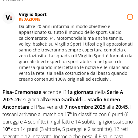
Virgilio Sport
REDAZIONE
Da oltre 20 anni informa in modo obiettivo e
appassionato su tutto il mondo dello sport. Calcio,
calciomercato, F1, Motomondiale ma anche tennis,
volley, basket: su Virgilio Sport i tifosi e gli appassionati
sanno che troveranno sempre copertura completa e
zero faziosità. La squadra di Virgilio Sport è formata da
giornalisti ed esperti di sport abili sia nel gioco di
rimessa quando intercettano le notizie e le rilanciano
verso la rete, sia nella costruzione dal basso quando
creano contenuti 100% originali ed esclusivi.
Pisa
–
Cremonese
accende l’
11a giornata
della
Serie A
2025-26
: si gioca all’
Arena Garibaldi – Stadio Romeo
Anconetani
di Pisa, venerdì
7 novembre 2025
alle
20:45
. I
toscani arrivano al match da
17ª
in classifica con 6 punti (6
pareggi e 4 sconfitte), 7 gol fatti e 14 subiti; i grigiorossi sono
10ª
con 14 punti (3 vittorie, 5 pareggi e 2 sconfitte), 12 reti
segnate e 12 incassate. Incrocio che pesa: il Pisa in casa