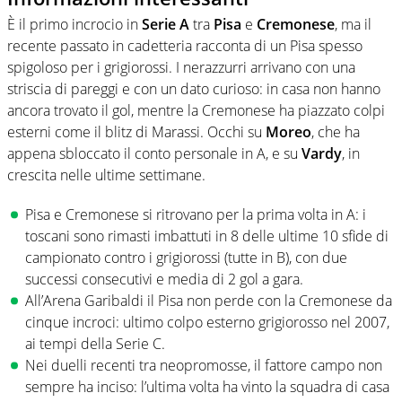
È il primo incrocio in
Serie A
tra
Pisa
e
Cremonese
, ma il
recente passato in cadetteria racconta di un Pisa spesso
spigoloso per i grigiorossi. I nerazzurri arrivano con una
striscia di pareggi e con un dato curioso: in casa non hanno
ancora trovato il gol, mentre la Cremonese ha piazzato colpi
esterni come il blitz di Marassi. Occhi su
Moreo
, che ha
appena sbloccato il conto personale in A, e su
Vardy
, in
crescita nelle ultime settimane.
Pisa e Cremonese si ritrovano per la prima volta in A: i
toscani sono rimasti imbattuti in 8 delle ultime 10 sfide di
campionato contro i grigiorossi (tutte in B), con due
successi consecutivi e media di 2 gol a gara.
All’Arena Garibaldi il Pisa non perde con la Cremonese da
cinque incroci: ultimo colpo esterno grigiorosso nel 2007,
ai tempi della Serie C.
Nei duelli recenti tra neopromosse, il fattore campo non
sempre ha inciso: l’ultima volta ha vinto la squadra di casa