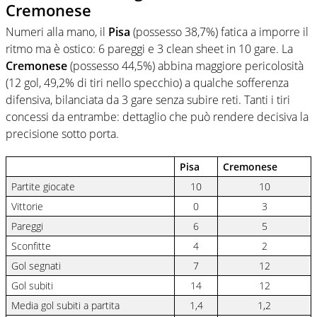
Cremonese
Numeri alla mano, il
Pisa
(possesso 38,7%) fatica a imporre il
ritmo ma è ostico: 6 pareggi e 3 clean sheet in 10 gare. La
Cremonese
(possesso 44,5%) abbina maggiore pericolosità
(12 gol, 49,2% di tiri nello specchio) a qualche sofferenza
difensiva, bilanciata da 3 gare senza subire reti. Tanti i tiri
concessi da entrambe: dettaglio che può rendere decisiva la
precisione sotto porta.
Pisa
Cremonese
Partite giocate
10
10
Vittorie
0
3
Pareggi
6
5
Sconfitte
4
2
Gol segnati
7
12
Gol subiti
14
12
Media gol subiti a partita
1,4
1,2