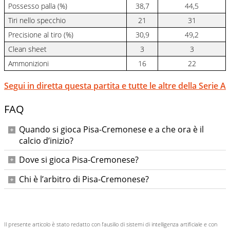
Possesso palla (%)
38,7
44,5
Tiri nello specchio
21
31
Precisione al tiro (%)
30,9
49,2
Clean sheet
3
3
Ammonizioni
16
22
Segui in diretta questa partita e tutte le altre della Serie A
FAQ
Quando si gioca Pisa-Cremonese e a che ora è il
calcio d’inizio?
Pisa-Cremonese si gioca venerdì 7 novembre 2025 con
Dove si gioca Pisa-Cremonese?
inizio alle ore 20:45.
La partita si disputa all’Arena Garibaldi - Stadio Romeo
Chi è l’arbitro di Pisa-Cremonese?
Anconetani di Pisa.
L’arbitro designato è Matteo Marcenaro, con assistenti
Alassio e Garzelli; IV Bonacina; VAR Serra; AVAR Prontera.
Il presente articolo è stato redatto con l’ausilio di sistemi di intelligenza artificiale e con