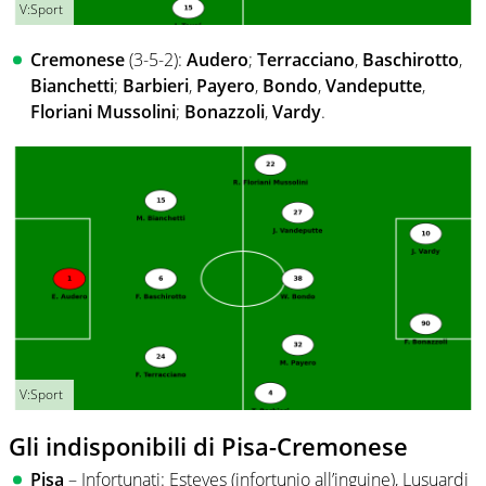
V:Sport
Cremonese
(3-5-2):
Audero
;
Terracciano
,
Baschirotto
,
Bianchetti
;
Barbieri
,
Payero
,
Bondo
,
Vandeputte
,
Floriani Mussolini
;
Bonazzoli
,
Vardy
.
V:Sport
Gli indisponibili di Pisa-Cremonese
Pisa
– Infortunati: Esteves (infortunio all’inguine), Lusuardi