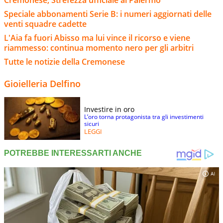
Speciale abbonamenti Serie B: i numeri aggiornati delle
venti squadre cadette
L'Aia fa fuori Abisso ma lui vince il ricorso e viene
riammesso: continua momento nero per gli arbitri
Tutte le notizie della Cremonese
Gioielleria Delfino
Investire in oro
L’oro torna protagonista tra gli investimenti
sicuri
LEGGI