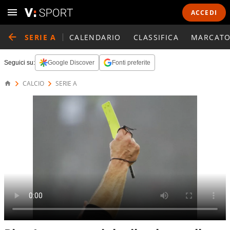
ACCEDI
SERIE A
CALENDARIO
CLASSIFICA
MARCATO
Seguici su:
Google Discover
Fonti preferite
CALCIO
SERIE A