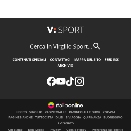
Cerca in Virgilio Sport...
CONTENUTI SPECIALI
CONTATTACI
MAPPA DEL SITO
FEED RSS
ARCHIVIO
LIBERO
VIRGILIO
PAGINEGIALLE
PAGINEGIALLE SHOP
PGCASA
PAGINEBIANCHE
TUTTOCITTÀ
DILEI
SIVIAGGIA
QUIFINANZA
BUONISSIMO
SUPEREVA
Chi siamo
Note Legali
Privacy
Cookie Policy
Preferenze sui cookie