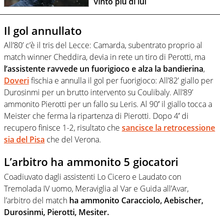
vinto più di lui
Il gol annullato
All’80’ c’è il tris del Lecce: Camarda, subentrato proprio al
match winner Cheddira, devia in rete un tiro di Perotti, ma
l’assistente ravvede un fuorigioco e alza la bandierina
,
Doveri
fischia e annulla il gol per fuorigioco: All’82’ giallo per
Durosinmi per un brutto intervento su Coulibaly. All’89’
ammonito Pierotti per un fallo su Leris. Al 90′ il giallo tocca a
Meister che ferma la ripartenza di Pierotti. Dopo 4′ di
recupero finisce 1-2, risultato che
sancisce la retrocessione
sia del Pisa
che del Verona.
L’arbitro ha ammonito 5 giocatori
Coadiuvato dagli assistenti Lo Cicero e Laudato con
Tremolada IV uomo, Meraviglia al Var e Guida all’Avar,
l’arbitro del match
ha ammonito Caracciolo, Aebischer,
Durosinmi, Pierotti, Mesiter.