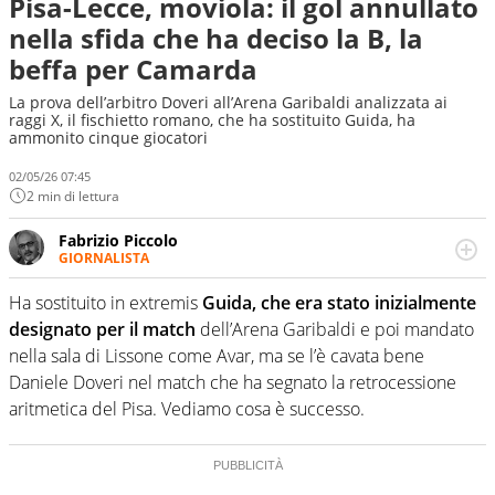
Pisa-Lecce, moviola: il gol annullato
nella sfida che ha deciso la B, la
beffa per Camarda
La prova dell’arbitro Doveri all’Arena Garibaldi analizzata ai
raggi X, il fischietto romano, che ha sostituito Guida, ha
ammonito cinque giocatori
02/05/26 07:45
2 min di lettura
Fabrizio Piccolo
GIORNALISTA
Nella sua carriera ha seguito numerose manifestazioni
sportive e collaborato con agenzie e testate. Esperienza,
Ha sostituito in extremis
Guida, che era stato inizialmente
competenza, conoscenza e memoria storica. Si occupa
designato per il match
dell’Arena Garibaldi e poi mandato
prevalentemente di calcio
nella sala di Lissone come Avar, ma se l’è cavata bene
Daniele Doveri nel match che ha segnato la retrocessione
aritmetica del Pisa. Vediamo cosa è successo.