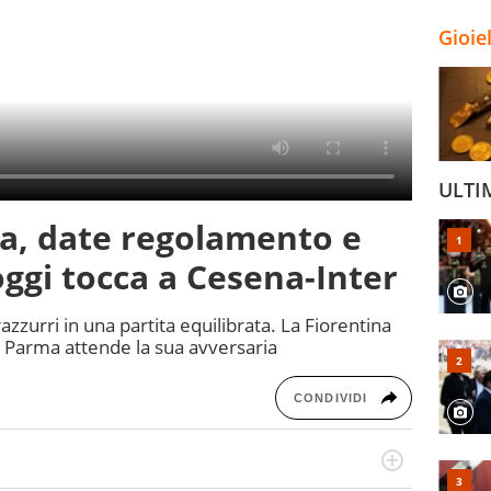
Gioie
ULTI
a, date regolamento e
ggi tocca a Cesena-Inter
zzurri in una partita equilibrata. La Fiorentina
 il Parma attende la sua avversaria
CONDIVIDI
ionato di sport ma calcio e tennis restano un capitolo