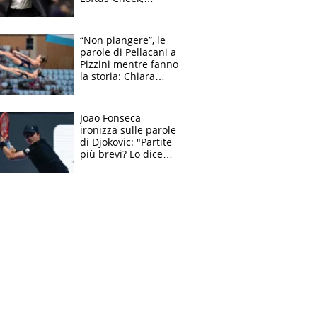
Estupinian e
Gimenez in bilico,
Soulè e Osorio nel
“Non piangere”, le
mirino
parole di Pellacani a
Pizzini mentre fanno
la storia: Chiara
batte anche il
record di Ceccon
Joao Fonseca
ironizza sulle parole
di Djokovic: "Partite
più brevi? Lo dice
solo perché sta
invecchiando..."