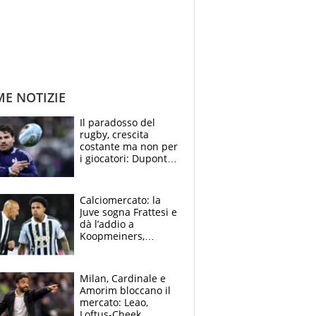
ME NOTIZIE
Il paradosso del
rugby, crescita
costante ma non per
i giocatori: Dupont
(il più pagato al
mondo) guadagna
solo 1,4 milioni
Calciomercato: la
all'anno
Juve sogna Frattesi e
dà l’addio a
Koopmeiners,
Romero si allontana
dall’Inter, Fiorentina
scatenata
Milan, Cardinale e
Amorim bloccano il
mercato: Leao,
Loftus-Cheek,