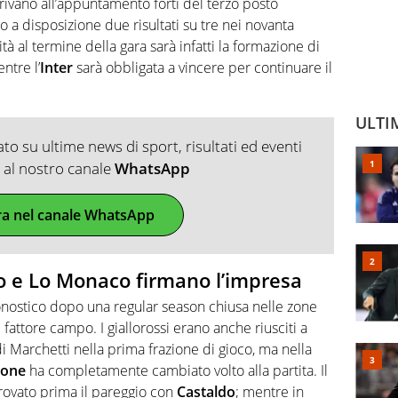
rrivano all’appuntamento forti del terzo posto
 a disposizione due risultati su tre nei novanta
tà al termine della gara sarà infatti la formazione di
ntre l’
Inter
sarà obbligata a vincere per continuare il
ULTI
o su ultime news di sport, risultati ed eventi
ti al nostro canale
WhatsApp
ra nel canale WhatsApp
 e Lo Monaco firmano l’impresa
ronostico dopo una regular season chiusa nelle zone
el fattore campo. I giallorossi erano anche riusciti a
 di Marchetti nella prima frazione di gioco, ma nella
rone
ha completamente cambiato volto alla partita. Il
e trovato prima il pareggio con
Castaldo
; mentre in