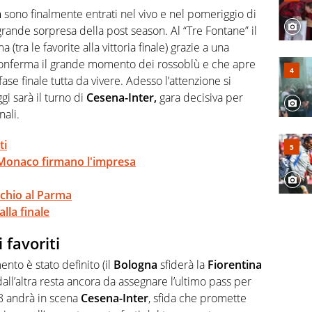
l calcio è una cosa seria quando ho pianto nel giorno in
a
sono finalmente entrati nel vivo e nel pomeriggio di
care. Ho scoperto che dopo Federer e Nadal il tennis ha
grande sorpresa della post season. Al “Tre Fontane” il
vanissimo italiano fulvo di 19 anni - era il 2020 -
 (tra le favorite alla vittoria finale) grazie a una
lta in carriera
conferma il grande momento dei rossoblù e che apre
ase finale tutta da vivere. Adesso l’attenzione si
ggi sarà il turno di
Cesena-Inter,
gara decisiva per
nali.
ti
Monaco firmano l'impresa
cchio al Parma
lla finale
 favoriti
nto è stato definito (il
Bologna
sfiderà la
Fiorentina
 dall’altra resta ancora da assegnare l’ultimo pass per
 18 andrà in scena
Cesena-Inter
, sfida che promette