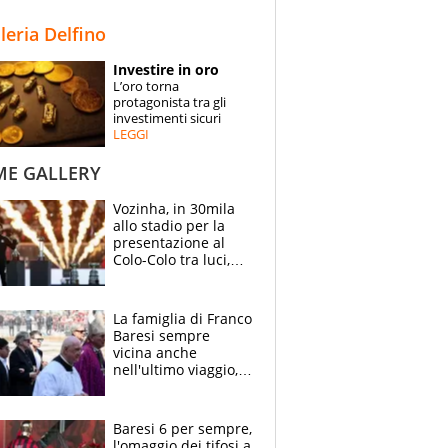
STORIE
lleria Delfino
SPECIALI
Investire in oro
L’oro torna
ESPERTI
protagonista tra gli
investimenti sicuri
LEGGI
CONTATTI
ME GALLERY
Vozinha, in 30mila
allo stadio per la
presentazione al
Colo-Colo tra luci,
spettacolo, elicotteri
e paracadutisti
La famiglia di Franco
Baresi sempre
vicina anche
nell'ultimo viaggio,
la moglie Maura, i
figli e i suoi cari
circondati
Baresi 6 per sempre,
dall'affetto dei tifosi
l'omaggio dei tifosi a