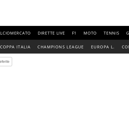
ALCIOMERCATO
DIRETTE LIVE
F1
MOTO
TENNIS
G
COPPA ITALIA
CHAMPIONS LEAGUE
EUROPA L.
CO
eferite