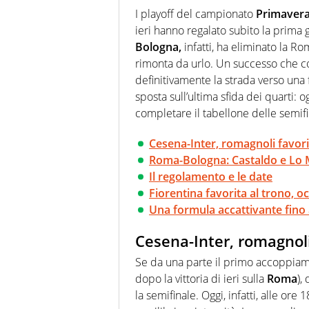
ineguagliabile. Ho capito che i
I playoff del campionato
Primaver
cui Del Piero ha smesso di gio
ieri hanno regalato subito la prima 
vita ancora lunga quando un gio
Bologna,
infatti, ha eliminato la Roma
esultava a Sofia per la prima vo
rimonta da urlo. Un successo che 
definitivamente la strada verso una f
sposta sull’ultima sfida dei quarti: o
completare il tabellone delle semifi
Cesena-Inter, romagnoli favori
Roma-Bologna: Castaldo e Lo 
Il regolamento e le date
Fiorentina favorita al trono, o
Una formula accattivante fino a
Cesena-Inter, romagnoli
Se da una parte il primo accoppiame
dopo la vittoria di ieri sulla
Roma
),
la semifinale. Oggi, infatti, alle ore