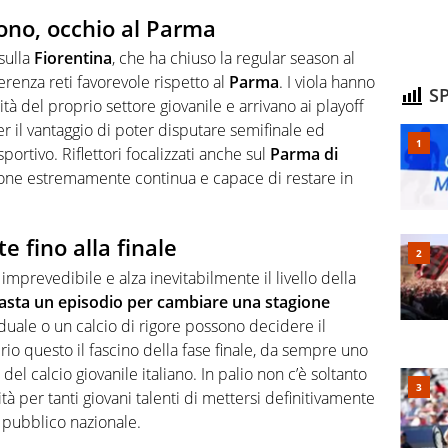
rono, occhio al Parma
sulla
Fiorentina
, che ha chiuso la regular season al
erenza reti favorevole rispetto al
Parma
. I viola hanno
SP
tà del proprio settore giovanile e arrivano ai playoff
er il vantaggio di poter disputare semifinale ed
portivo. Riflettori focalizzati anche sul
Parma di
gione estremamente continua e capace di restare in
 fino alla finale
imprevedibile e alza inevitabilmente il livello della
asta un episodio per cambiare una stagione
iduale o un calcio di rigore possono decidere il
rio questo il fascino della fase finale, da sempre uno
el calcio giovanile italiano. In palio non c’è soltanto
ità per tanti giovani talenti di mettersi definitivamente
l pubblico nazionale.