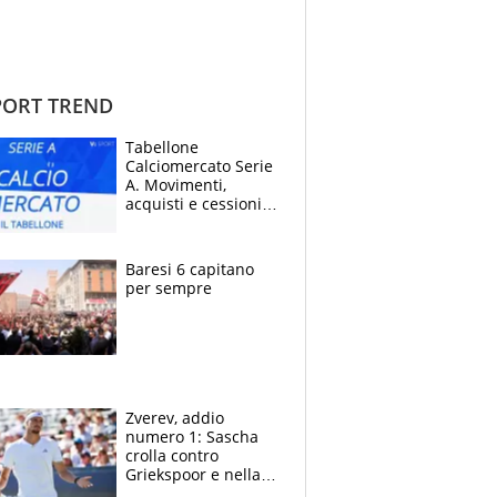
ORT TREND
Tabellone
Calciomercato Serie
A. Movimenti,
acquisti e cessioni:
estate 2026-27
Baresi 6 capitano
per sempre
Zverev, addio
numero 1: Sascha
crolla contro
Griekspoor e nella
sfida a due con