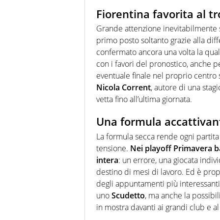
Fiorentina favorita al t
Grande attenzione inevitabilmente 
primo posto soltanto grazie alla diff
confermato ancora una volta la quali
con i favori del pronostico, anche p
eventuale finale nel proprio centro s
Nicola Corrent
, autore di una sta
vetta fino all’ultima giornata.
Una formula accattivante
La formula secca rende ogni partita 
tensione.
Nei playoff Primavera b
intera
: un errore, una giocata indiv
destino di mesi di lavoro. Ed è prop
degli appuntamenti più interessanti d
uno
Scudetto
, ma anche la possibil
in mostra davanti ai grandi club e a