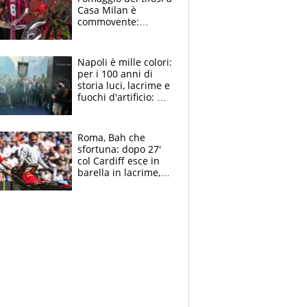
Casa Milan è
commovente:
maglie, bandiere,
sciarpe, lacrime e
bigliettini
Napoli è mille colori:
per i 100 anni di
storia luci, lacrime e
fuochi d'artificio: De
Laurentiis salta al
coro anti-Juve
Roma, Bah che
sfortuna: dopo 27'
col Cardiff esce in
barella in lacrime,
Dybala rigore da
schiaffi, i giallorossi
prendono 3 gol in
45'