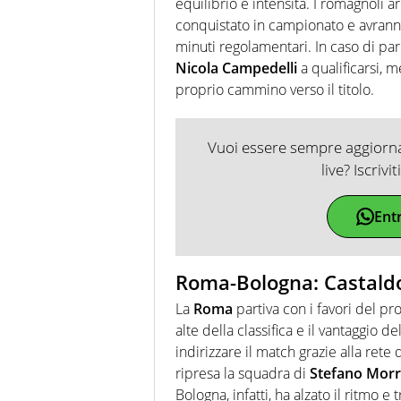
equilibrio e intensità. I romagnoli a
conquistato in campionato e avranno
minuti regolamentari. In caso di pari
Nicola Campedelli
a qualificarsi, me
proprio cammino verso il titolo.
Vuoi essere sempre aggiornat
live? Iscrivi
Ent
Roma-Bologna: Castaldo
La
Roma
partiva con i favori del p
alte della classifica e il vantaggio d
indirizzare il match grazie alla rete
ripresa la squadra di
Stefano Mor
Bologna, infatti, ha alzato il ritmo 