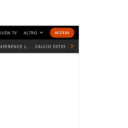
UIDA TV
ALTRO
ACCEDI
NFERENCE L.
CALENDARI E CLASSIFICHE
CALCIO ESTERO
SUPERCOPPA ITALIAN
ALTRI SPORT
MONDIALI 2026
OLIMPIADI
GOSSIP
LIFESTYLE