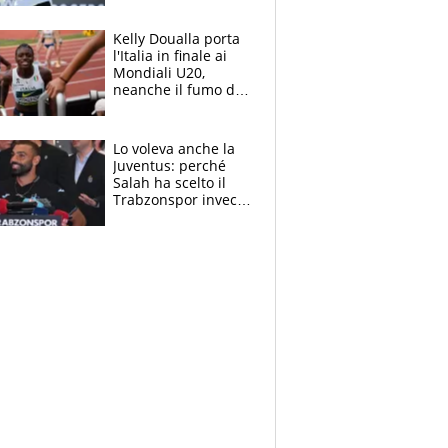
Sinner si conferma
terzo. Quanti malori
Kelly Doualla porta
a Montreal
l'Italia in finale ai
Mondiali U20,
neanche il fumo di
un incendio la frena
sui 100 metri
Lo voleva anche la
Juventus: perché
Salah ha scelto il
Trabzonspor invece
di un top club