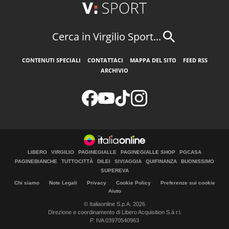
Cerca in Virgilio Sport...
CONTENUTI SPECIALI
CONTATTACI
MAPPA DEL SITO
FEED RSS
ARCHIVIO
LIBERO
VIRGILIO
PAGINEGIALLE
PAGINEGIALLE SHOP
PGCASA
PAGINEBIANCHE
TUTTOCITTÀ
DILEI
SIVIAGGIA
QUIFINANZA
BUONISSIMO
SUPEREVA
Chi siamo
Note Legali
Privacy
Cookie Policy
Preferenze sui cookie
Aiuto
© Italiaonline S.p.A. 2026
Direzione e coordinamento di Libero Acquisition S.á r.l.
P. IVA 03970540963