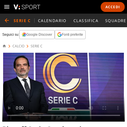
ACCEDI
SERIE C
CALENDARIO
CLASSIFICA
SQUADRE
Seguici su:
Google Discover
Fonti preferite
CALCIO
SERIE C