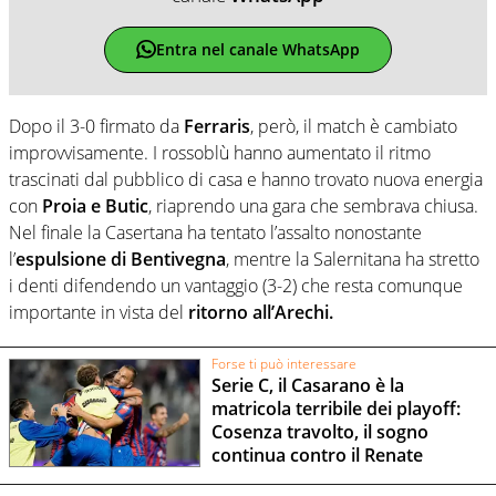
Entra nel canale WhatsApp
Dopo il 3-0 firmato da
Ferraris
, però, il match è cambiato
improvvisamente. I rossoblù hanno aumentato il ritmo
trascinati dal pubblico di casa e hanno trovato nuova energia
con
Proia e Butic
, riaprendo una gara che sembrava chiusa.
Nel finale la Casertana ha tentato l’assalto nonostante
l’
espulsione di Bentivegna
, mentre la Salernitana ha stretto
i denti difendendo un vantaggio (3-2) che resta comunque
importante in vista del
ritorno all’Arechi.
Forse ti può interessare
Serie C, il Casarano è la
matricola terribile dei playoff:
Cosenza travolto, il sogno
continua contro il Renate