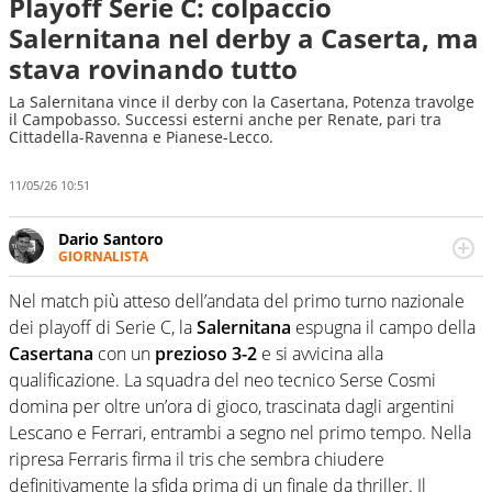
Playoff Serie C: colpaccio
Salernitana nel derby a Caserta, ma
stava rovinando tutto
La Salernitana vince il derby con la Casertana, Potenza travolge
il Campobasso. Successi esterni anche per Renate, pari tra
Cittadella-Ravenna e Pianese-Lecco.
11/05/26 10:51
Dario Santoro
GIORNALISTA
Scrive, commenta, racconta lo sport in tutte le
sfaccettature. Tocca l'apice quando ha modo di
Nel match più atteso dell’andata del primo turno nazionale
concentrarsi sulle interviste ai grandi protagonisti
dei playoff di Serie C, la
Salernitana
espugna il campo della
Casertana
con un
prezioso 3-2
e si avvicina alla
qualificazione. La squadra del neo tecnico Serse Cosmi
domina per oltre un’ora di gioco, trascinata dagli argentini
Lescano e Ferrari, entrambi a segno nel primo tempo. Nella
ripresa Ferraris firma il tris che sembra chiudere
definitivamente la sfida prima di un finale da thriller. Il