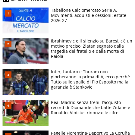
Tabellone Calciomercato Serie A.
Movimenti, acquisti e cessioni: estate
2026-27
Ibrahimovic e il silenzio su Baresi, c’è un
motivo preciso: Zlatan segnato dalla
tragedia del fratello e dalla morte di
Raiola
Inter, Lautaro e Thuram non
giocheranno la prima di A, ecco perchè.
Tutto sulle spalle di Pio Esposito ma la
garanzia è Stankovic
Real Madrid senza freni: l’acquisto
record di Diomande che batte Zidane e
Ronaldo. Vinicius rinnova: le cifre
Pagelle Fiorentina-Deportivo La Coruña