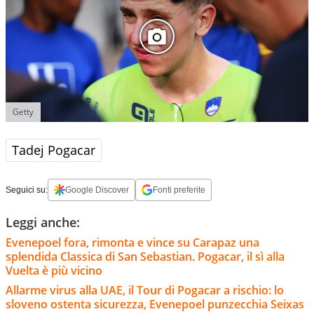
Getty
Tadej Pogacar
Seguici su:
Google Discover
Fonti preferite
Leggi anche:
Evenepoel fora, rimonta e vince su Carapaz una
splendida Classica di San Sebastian. Pogacar, il sì alla
Vuelta è più vicino
Allarme virus alla UAE, il Tour di Pogacar a rischio: lo
sloveno ostenta sicurezza, Evenepoel punzecchia Seixas