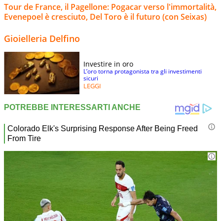
Tour de France, il Pagellone: Pogacar verso l'immortalità,
Evenepoel è cresciuto, Del Toro è il futuro (con Seixas)
Gioielleria Delfino
Investire in oro
L’oro torna protagonista tra gli investimenti
sicuri
LEGGI