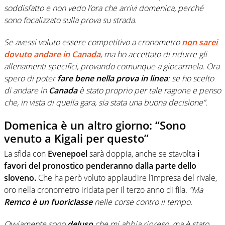
soddisfatto e non vedo l’ora che arrivi domenica, perché
sono focalizzato sulla prova su strada.
Se avessi voluto essere competitivo a cronometro
non sarei
dovuto andare in Canada
, ma ho accettato di ridurre gli
allenamenti specifici, provando comunque a giocarmela. Ora
spero di poter
fare bene nella prova in linea
: se ho scelto
di andare in
Canada
è stato proprio per tale ragione e penso
che, in vista di quella gara, sia stata una buona decisione”.
Domenica è un altro giorno: “Sono
venuto a Kigali per questo”
La sfida con
Evenepoel
sarà doppia, anche se stavolta
i
favori del pronostico penderanno dalla parte dello
sloveno.
Che ha però voluto applaudire l’impresa del rivale,
oro nella cronometro iridata per il terzo anno di fila.
“Ma
Remco è un fuoriclasse
nelle corse contro il tempo.
Ovviamente sono
deluso
che mi abbia ripreso, ma è stato