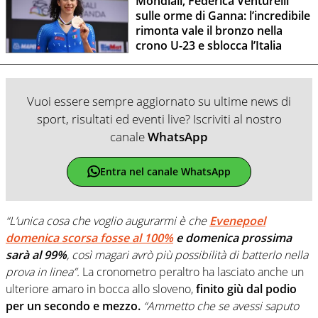
Mondiali, Federica Venturelli
sulle orme di Ganna: l’incredibile
rimonta vale il bronzo nella
crono U-23 e sblocca l’Italia
Vuoi essere sempre aggiornato su ultime news di
sport, risultati ed eventi live? Iscriviti al nostro
canale
WhatsApp
Entra nel canale WhatsApp
“L’unica cosa che voglio augurarmi è che
Evenepoel
domenica scorsa fosse al 100%
e domenica prossima
sarà al 99%
, così magari avrò più possibilità di batterlo nella
prova in linea”.
La cronometro peraltro ha lasciato anche un
ulteriore amaro in bocca allo sloveno,
finito giù dal podio
per un secondo e mezzo.
“Ammetto che se avessi saputo