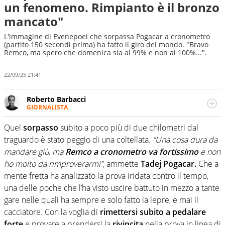
un fenomeno. Rimpianto è il bronzo
mancato"
L'immagine di Evenepoel che sorpassa Pogacar a cronometro
(partito 150 secondi prima) ha fatto il giro del mondo. "Bravo
Remco, ma spero che domenica sia al 99% e non al 100%...".
22/09/25 21:41
Roberto Barbacci
GIORNALISTA
Giornalista (pubblicista) sportivo a tutto campo, è il
tuttologo di Virgilio Sport. Provate a chiedergli di boxe, di
Quel
sorpasso
subito a poco più di due chilometri dal
scherma, di volley o di curling: ve ne farà innamorare
traguardo è stato peggio di una coltellata.
“Una cosa dura da
mandare giù, ma
Remco a cronometro va fortissimo
e non
ho molto da rimproverarmi”
, ammette
Tadej Pogacar.
Che a
mente fretta ha analizzato la prova iridata contro il tempo,
una delle poche che l’ha visto uscire battuto in mezzo a tante
gare nelle quali ha sempre e solo fatto la lepre, e mai il
cacciatore. Con la voglia di
rimettersi subito a pedalare
forte
e provare a prendersi la
rivincita
nella prova in linea di