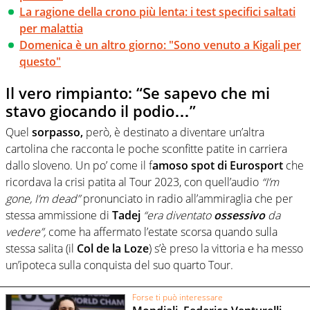
La ragione della crono più lenta: i test specifici saltati
per malattia
Domenica è un altro giorno: "Sono venuto a Kigali per
questo"
Il vero rimpianto: “Se sapevo che mi
stavo giocando il podio…”
Quel
sorpasso,
però, è destinato a diventare un’altra
cartolina che racconta le poche sconfitte patite in carriera
dallo sloveno. Un po’ come il f
amoso spot di Eurosport
che
ricordava la crisi patita al Tour 2023, con quell’audio
“I’m
gone, I’m dead”
pronunciato in radio all’ammiraglia che per
stessa ammissione di
Tadej
“era diventato
ossessivo
da
vedere”,
come ha affermato l’estate scorsa quando sulla
stessa salita (il
Col de la Loze
) s’è preso la vittoria e ha messo
un’ipoteca sulla conquista del suo quarto Tour.
Forse ti può interessare