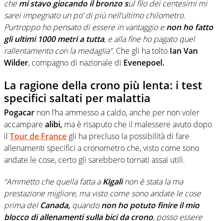
che
mi stavo giocando il bronzo s
ul filo dei centesimi mi
sarei impegnato un po’ di più nell’ultimo chilometro.
Purtroppo ho pensato di essere in vantaggio e
non ho fatto
gli ultimi 1000 metri a tutta
, e alla fine ho pagato quel
rallentamento con la medaglia”.
Che gli ha tolto
Ian Van
Wilder
, compagno di nazionale di
Evenepoel.
La ragione della crono più lenta: i test
specifici saltati per malattia
Pogacar
non l’ha ammesso a caldo, anche per non voler
accampare
alibi,
ma è risaputo che il malessere avuto dopo
il
Tour de France
gli ha precluso la possibilità di fare
allenamenti specifici a cronometro che, visto come sono
andate le cose, certo gli sarebbero tornati assai utili.
“Ammetto che quella fatta a
Kigali
non è stata la ma
prestazione migliore, ma visto come sono andate le cose
prima del
Canada,
quando
non ho potuto finire il mio
blocco di allenamenti sulla bici da crono
, posso essere