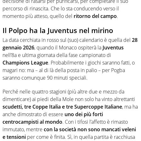
decisione di rasarsi per purificarsi, per completare il suo
percorso di rinascita. Che lo sta conducendo verso il
momento più atteso, quello del
ritorno del campo
.
Il Polpo ha la Juventus nel mirino
La data cerchiata in rosso sul (suo) calendario è quella del
28
gennaio 2026
, quando il Monaco ospiterà la
Juventus
nell’8a e ultima giornata della fase campionato di
Champions League
. Probabilmente i giochi saranno fatti, o
magari no: ma – al di là della posta in palio – per Pogba
saranno comunque 90 minuti speciali.
Perché nelle quattro stagioni (più altre due e mezzo da
dimenticare) ai piedi della Mole non solo ha vinto altrettanti
scudetti, tre Coppe Italia e tre Supercoppe Italiane
, ma ha
anche dimostrato di essere
uno dei più forti
centrocampisti al mondo
. Con i tifosi l’affetto è rimasto
immutato, mentre
con la società non sono mancati veleni
e tensioni
per come è finita. Sì, in quella partita è racchiusa