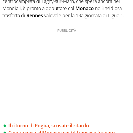
centrocampista di Lagny-sur-Marn, che spera ancora nei
Mondiali, è pronto a debuttare col
Monaco
nell’insidiosa
trasferta di
Rennes
valevole per la 13a giornata di Ligue 1.
Il ritorno di Pogba, scusate il ritardo
Cinque mesi al Monaco: così il francese è rinato