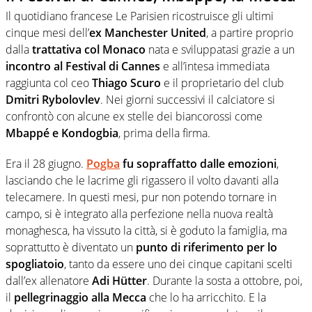
Il quotidiano francese Le Parisien ricostruisce gli ultimi
cinque mesi dell’
ex Manchester United
, a partire proprio
dalla
trattativa col Monaco
nata e sviluppatasi grazie a un
incontro al Festival di Cannes
e all’intesa immediata
raggiunta col ceo
Thiago Scuro
e il proprietario del club
Dmitri Rybolovlev
. Nei giorni successivi il calciatore si
confrontò con alcune ex stelle dei biancorossi come
Mbappé e Kondogbia
, prima della firma.
Era il 28 giugno.
Pogba
fu sopraffatto dalle emozioni
,
lasciando che le lacrime gli rigassero il volto davanti alla
telecamere. In questi mesi, pur non potendo tornare in
campo, si è integrato alla perfezione nella nuova realtà
monaghesca, ha vissuto la città, si è goduto la famiglia, ma
soprattutto è diventato un
punto di riferimento per lo
spogliatoio
, tanto da essere uno dei cinque capitani scelti
dall’ex allenatore
Adi Hütter
. Durante la sosta a ottobre, poi,
il
pellegrinaggio alla Mecca
che lo ha arricchito. E la