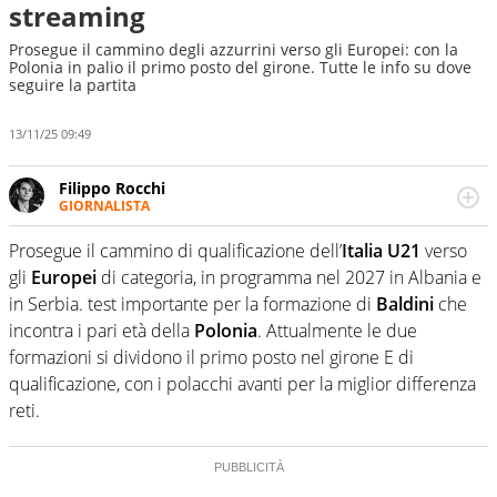
streaming
Prosegue il cammino degli azzurrini verso gli Europei: con la
Polonia in palio il primo posto del girone. Tutte le info su dove
seguire la partita
13/11/25 09:49
Filippo Rocchi
GIORNALISTA
Cresciuto tra una staccata di Alonso, un dritto di Federer
e un fade away di Kobe, il calcio ha la meglio. Ha seguito
Prosegue il cammino di qualificazione dell’
Italia U21
verso
diverse manifestazioni sportive e non. Ama scoprire
gli
Europei
di categoria, in programma nel 2027 in Albania e
nuove storie e raccontarle.
in Serbia. test importante per la formazione di
Baldini
che
incontra i pari età della
Polonia
. Attualmente le due
formazioni si dividono il primo posto nel girone E di
qualificazione, con i polacchi avanti per la miglior differenza
reti.