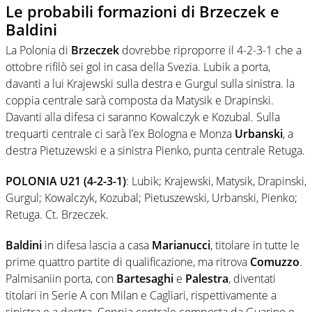
Le probabili formazioni di Brzeczek e
Baldini
La Polonia di
Brzeczek
dovrebbe riproporre il 4-2-3-1 che a
ottobre rifilò sei gol in casa della Svezia. Lubik a porta,
davanti a lui Krajewski sulla destra e Gurgul sulla sinistra. la
coppia centrale sarà composta da Matysik e Drapinski.
Davanti alla difesa ci saranno Kowalczyk e Kozubal. Sulla
trequarti centrale ci sarà l’ex Bologna e Monza
Urbanski
, a
destra Pietuzewski e a sinistra Pienko, punta centrale Retuga.
POLONIA U21 (4-2-3-1)
: Lubik; Krajewski, Matysik, Drapinski,
Gurgul; Kowalczyk, Kozubal; Pietuszewski, Urbanski, Pienko;
Retuga. Ct. Brzeczek.
Baldini
in difesa lascia a casa
Marianucci
, titolare in tutte le
prime quattro partite di qualificazione, ma ritrova
Comuzzo
.
Palmisaniin porta, con
Bartesaghi
e
Palestra
, diventati
titolari in Serie A con Milan e Cagliari, rispettivamente a