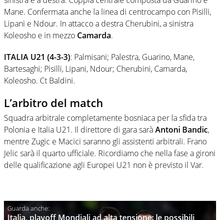
sinistra e a destra. Coppia centrale composta da Guarino e
Mane. Confermata anche la linea di centrocampo con Pisilli,
Lipani e Ndour. In attacco a destra Cherubini, a sinistra
Koleosho e in mezzo
Camarda
.
ITALIA U21 (4-3-3)
: Palmisani; Palestra, Guarino, Mane,
Bartesaghi; Pisilli, Lipani, Ndour; Cherubini, Camarda,
Koleosho. Ct Baldini.
L’arbitro del match
Squadra arbitrale completamente bosniaca per la sfida tra
Polonia e Italia U21. Il direttore di gara sarà
Antoni Bandic
,
mentre Zugic e Macici saranno gli assistenti arbitrali. Frano
Jelic sarà il quarto ufficiale. Ricordiamo che nella fase a gironi
delle qualificazione agli Europei U21 non è previsto il Var.
Italia, playoff Mondiali ad alta tensione: le possibili