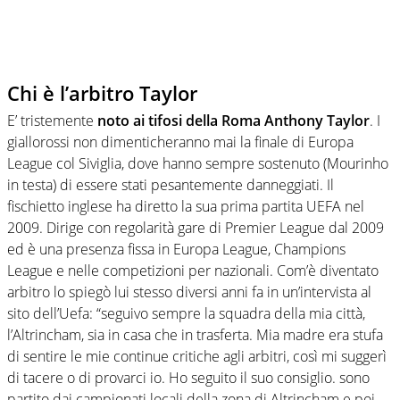
Chi è l’arbitro Taylor
E’ tristemente
noto ai tifosi della Roma Anthony Taylor
. I
giallorossi non dimenticheranno mai la finale di Europa
League col Siviglia, dove hanno sempre sostenuto (Mourinho
in testa) di essere stati pesantemente danneggiati. Il
fischietto inglese ha diretto la sua prima partita UEFA nel
2009. Dirige con regolarità gare di Premier League dal 2009
ed è una presenza fissa in Europa League, Champions
League e nelle competizioni per nazionali. Com’è diventato
arbitro lo spiegò lui stesso diversi anni fa in un’intervista al
sito dell’Uefa: “seguivo sempre la squadra della mia città,
l’Altrincham, sia in casa che in trasferta. Mia madre era stufa
di sentire le mie continue critiche agli arbitri, così mi suggerì
di tacere o di provarci io. Ho seguito il suo consiglio. sono
partito dai campionati locali della zona di Altrincham e poi