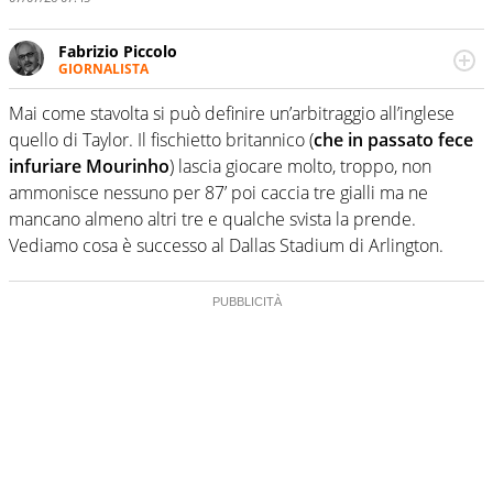
Fabrizio Piccolo
GIORNALISTA
Nella sua carriera ha seguito numerose manifestazioni
sportive e collaborato con agenzie e testate. Esperienza,
Mai come stavolta si può definire un’arbitraggio all’inglese
competenza, conoscenza e memoria storica. Si occupa
quello di Taylor. Il fischietto britannico (
che in passato fece
prevalentemente di calcio
infuriare Mourinho
) lascia giocare molto, troppo, non
ammonisce nessuno per 87’ poi caccia tre gialli ma ne
mancano almeno altri tre e qualche svista la prende.
Vediamo cosa è successo al Dallas Stadium di Arlington.