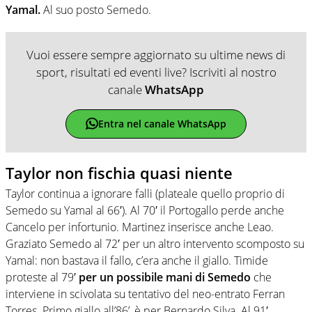
Yamal.
Al suo posto Semedo.
Vuoi essere sempre aggiornato su ultime news di
sport, risultati ed eventi live? Iscriviti al nostro
canale
WhatsApp
Entra nel canale WhatsApp
Taylor non fischia quasi niente
Taylor continua a ignorare falli (plateale quello proprio di
Semedo su Yamal al 66′). Al 70′ il Portogallo perde anche
Cancelo per infortunio. Martinez inserisce anche Leao.
Graziato Semedo al 72′ per un altro intervento scomposto su
Yamal: non bastava il fallo, c’era anche il giallo. Timide
proteste al 79′
per un possibile mani di Semedo
che
interviene in scivolata su tentativo del neo-entrato Ferran
Torres. Primo giallo all’86’, è per Bernardo Silva. Al 91′