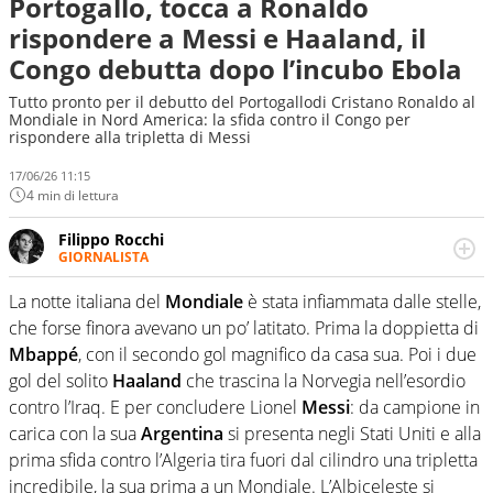
Portogallo, tocca a Ronaldo
rispondere a Messi e Haaland, il
Congo debutta dopo l’incubo Ebola
Tutto pronto per il debutto del Portogallodi Cristano Ronaldo al
Mondiale in Nord America: la sfida contro il Congo per
rispondere alla tripletta di Messi
17/06/26 11:15
4 min di lettura
Filippo Rocchi
GIORNALISTA
Cresciuto tra una staccata di Alonso, un dritto di Federer
e un fade away di Kobe, il calcio ha la meglio. Ha seguito
La notte italiana del
Mondiale
è stata infiammata dalle stelle,
diverse manifestazioni sportive e non. Ama scoprire
che forse finora avevano un po’ latitato. Prima la doppietta di
nuove storie e raccontarle.
Mbappé
, con il secondo gol magnifico da casa sua. Poi i due
gol del solito
Haaland
che trascina la Norvegia nell’esordio
contro l’Iraq. E per concludere Lionel
Messi
: da campione in
carica con la sua
Argentina
si presenta negli Stati Uniti e alla
prima sfida contro l’Algeria tira fuori dal cilindro una tripletta
incredibile, la sua prima a un Mondiale. L’Albiceleste si