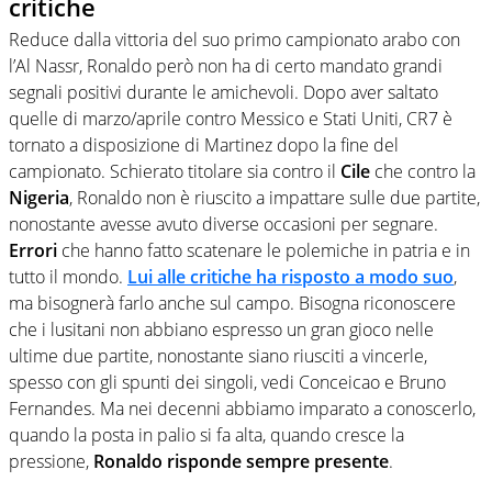
critiche
Reduce dalla vittoria del suo primo campionato arabo con
l’Al Nassr, Ronaldo però non ha di certo mandato grandi
segnali positivi durante le amichevoli. Dopo aver saltato
quelle di marzo/aprile contro Messico e Stati Uniti, CR7 è
tornato a disposizione di Martinez dopo la fine del
campionato. Schierato titolare sia contro il
Cile
che contro la
Nigeria
, Ronaldo non è riuscito a impattare sulle due partite,
nonostante avesse avuto diverse occasioni per segnare.
Errori
che hanno fatto scatenare le polemiche in patria e in
tutto il mondo.
Lui alle critiche ha risposto a modo suo
,
ma bisognerà farlo anche sul campo. Bisogna riconoscere
che i lusitani non abbiano espresso un gran gioco nelle
ultime due partite, nonostante siano riusciti a vincerle,
spesso con gli spunti dei singoli, vedi Conceicao e Bruno
Fernandes. Ma nei decenni abbiamo imparato a conoscerlo,
quando la posta in palio si fa alta, quando cresce la
pressione,
Ronaldo risponde sempre presente
.