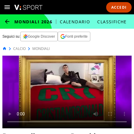
ACCEDI
MONDIALI 2026
CALENDARIO
CLASSIFICHE
Seguici su:
Google Discover
Fonti preferite
CALCIO
MONDIALI