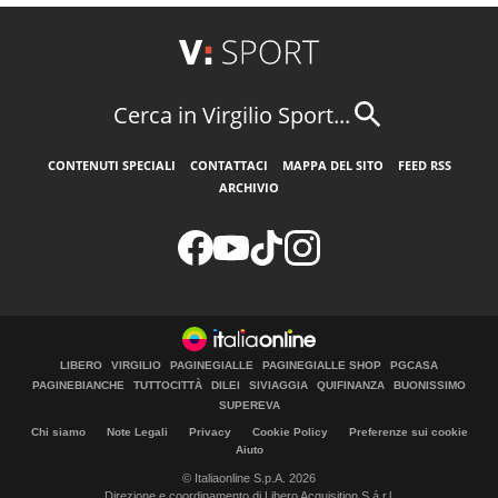
Cerca in Virgilio Sport...
CONTENUTI SPECIALI
CONTATTACI
MAPPA DEL SITO
FEED RSS
ARCHIVIO
LIBERO
VIRGILIO
PAGINEGIALLE
PAGINEGIALLE SHOP
PGCASA
PAGINEBIANCHE
TUTTOCITTÀ
DILEI
SIVIAGGIA
QUIFINANZA
BUONISSIMO
SUPEREVA
Chi siamo
Note Legali
Privacy
Cookie Policy
Preferenze sui cookie
Aiuto
© Italiaonline S.p.A. 2026
Direzione e coordinamento di Libero Acquisition S.á r.l.