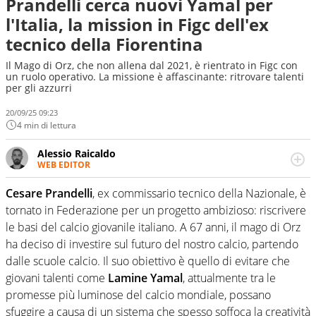
Prandelli cerca nuovi Yamal per
l'Italia, la mission in Figc dell'ex
tecnico della Fiorentina
Il Mago di Orz, che non allena dal 2021, è rientrato in Figc con
un ruolo operativo. La missione è affascinante: ritrovare talenti
per gli azzurri
20/09/25 09:23
4 min di lettura
Alessio Raicaldo
WEB EDITOR
Un figlio che si chiama Diego e la tesi di laurea sugli stadi
di proprietà in Italia. Il calcio quale filo conduttore
Cesare Prandelli
, ex commissario tecnico della Nazionale, è
irrinunciabile tra passione e professione. Per Virgilio
tornato in Federazione per un progetto ambizioso: riscrivere
Sport indaga, approfondisce e scandaglia l'universo
le basi del calcio giovanile italiano. A 67 anni, il mago di Orz
mondo dello sport per antonomasia
ha deciso di investire sul futuro del nostro calcio, partendo
dalle scuole calcio. Il suo obiettivo è quello di evitare che
giovani talenti come
Lamine Yamal
, attualmente tra le
promesse più luminose del calcio mondiale, possano
sfuggire a causa di un sistema che spesso soffoca la creatività