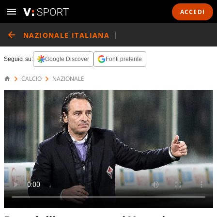
ACCEDI
NAZIONALE ITALIANA
Seguici su:
Google Discover
Fonti preferite
CALCIO
NAZIONALE