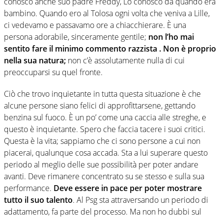
conosco anche suo padre Freddy, Lo conosco da quando era
bambino. Quando ero al Tolosa ogni volta che veniva a Lille,
ci vedevamo e passavamo ore a chiacchierare. È una
persona adorabile, sinceramente gentile;
non l’ho mai
sentito fare il minimo commento razzista . Non è proprio
nella sua natura;
non c’è assolutamente nulla di cui
preoccuparsi su quel fronte.
Ciò che trovo inquietante in tutta questa situazione è che
alcune persone siano felici di approfittarsene, gettando
benzina sul fuoco. È un po’ come una caccia alle streghe, e
questo è inquietante. Spero che faccia tacere i suoi critici.
Questa è la vita; sappiamo che ci sono persone a cui non
piacerai, qualunque cosa accada. Sta a lui superare questo
periodo al meglio delle sue possibilità per poter andare
avanti. Deve rimanere concentrato su se stesso e sulla sua
performance.
Deve essere in pace per poter mostrare
tutto il suo talento
. Al Psg sta attraversando un periodo di
adattamento, fa parte del processo. Ma non ho dubbi sul