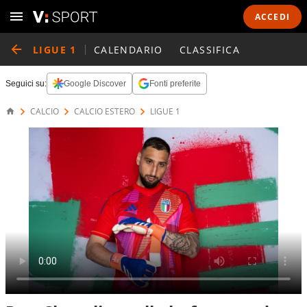
ACCEDI
LIGUE 1
CALENDARIO
CLASSIFICA
Seguici su:
Google Discover
Fonti preferite
CALCIO
CALCIO ESTERO
LIGUE 1