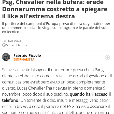
Psg, Chevalier nella bufera: erede
Donnarumma costretto a spiegare
il like all'estrema destra
Il portiere dei campioni d'Europa preso di mira dagli haters per
un commento social, lo sfogo su Instagram e le parole del suio
ex tecnico
12/11/25 09:03
5 min di lettura
Fabrizio Piccolo
GIORNALISTA
Nella sua carriera ha seguito numerose manifestazioni
sportive e collaborato con agenzie e testate. Esperienza,
Se avesse avuto bisogno di un’ulteriore prova che a Parigi
competenza, conoscenza e memoria storica. Si occupa
niente sarebbe stato come altrove, che errori di gestione e di
prevalentemente di calcio
comunicazione avrebbero avuto un peso completamente
diverso, Lucas Chevalier l’ha ricevuta in pieno domenica 9
novembre, poco dopo il suo pisolino,
quando ha riacceso il
telefono
. Un torrente di odio, insulti e messaggi vendicativi:
ecco, in breve, a cosa il portiere del PSG ha visto associare il
suo nome non appena si è alzato dal letto, poche ore prima