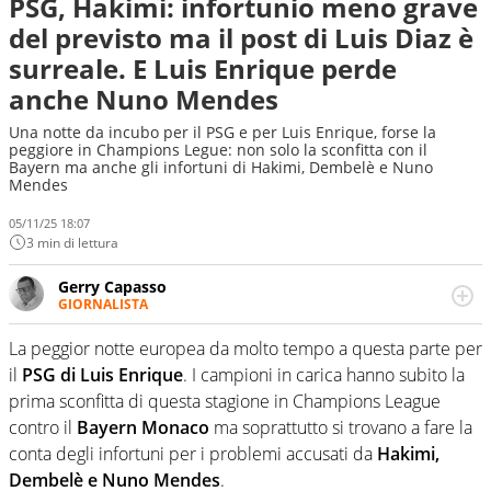
PSG, Hakimi: infortunio meno grave
del previsto ma il post di Luis Diaz è
surreale. E Luis Enrique perde
anche Nuno Mendes
Una notte da incubo per il PSG e per Luis Enrique, forse la
peggiore in Champions Legue: non solo la sconfitta con il
Bayern ma anche gli infortuni di Hakimi, Dembelè e Nuno
Mendes
05/11/25 18:07
3 min di lettura
Gerry Capasso
GIORNALISTA
Per lui gli sport americani non hanno segreti: basket,
football, baseball e la capacità innata di trovare la notizia
La peggior notte europea da molto tempo a questa parte per
dove altri non vedono granché
il
PSG di Luis Enrique
. I campioni in carica hanno subito la
prima sconfitta di questa stagione in Champions League
contro il
Bayern Monaco
ma soprattutto si trovano a fare la
conta degli infortuni per i problemi accusati da
Hakimi,
Dembelè e Nuno Mendes
.