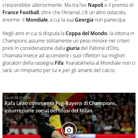
crescerebbe ulteriormente. Ma tra l’ex
Napoli
e il premio di
France
Football
, oltre che l’Arsenal, c’è un altro ostacolo,
enorme: il
Mondiale
, a cui la sua
Georgia
non partecipa.
Negli anni in cui si disputa la
Coppa del Mondo
, la vittoria in
Champions assume solitamente un peso minore nei criteri
presi in considerazione dalla
giuria
del Pallone d’Oro,
chiamata invece ad accendere i suoi riflettori sui migliori
giocatori della rassegna
Fifa
. Kvaratskhelia al Mondiale non ci
sarà: un rimpianto per lui e per gli amanti del calcio.
Rafa Leao commenta Psg-Bayern di Champions,
insurrezione social dei tifosi del Milan