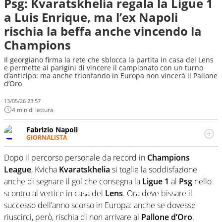
Psg: Kvaratskhelia regala la Ligue 1
a Luis Enrique, ma l’ex Napoli
rischia la beffa anche vincendo la
Champions
Il georgiano firma la rete che sblocca la partita in casa del Lens
e permette ai parigini di vincere il campionato con un turno
d’anticipo: ma anche trionfando in Europa non vincerà il Pallone
d’Oro
13/05/26 23:57
4 min di lettura
Fabrizio Napoli
GIORNALISTA
Giornalista professionista, per Virgilio Sport segue anche
il calcio ma è con la pallanuoto che esalta competenze e
Dopo il percorso personale da record in
Champions
passioni. Cura la comunicazione di HaBaWaBa, il più
League
, Kvicha
Kvaratskhelia
si toglie la soddisfazione
grande festival di waterpolo per bambini al mondo
anche di segnare il gol che consegna la
Ligue 1
al
Psg
nello
scontro al vertice in casa del
Lens
. Ora deve bissare il
successo dell’anno scorso in Europa: anche se dovesse
riuscirci, però, rischia di non arrivare al
Pallone d’Oro
.