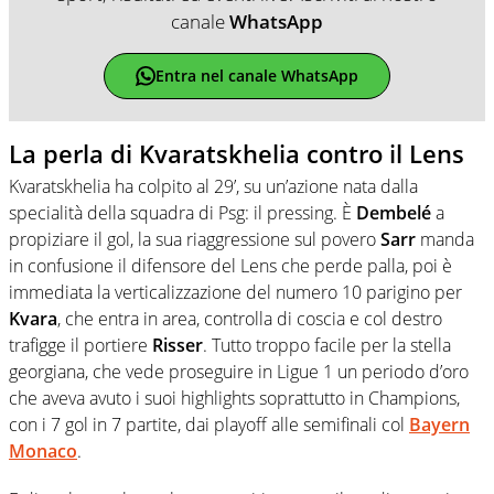
canale
WhatsApp
Entra nel canale WhatsApp
La perla di Kvaratskhelia contro il Lens
Kvaratskhelia ha colpito al 29’, su un’azione nata dalla
specialità della squadra di Psg: il pressing. È
Dembelé
a
propiziare il gol, la sua riaggressione sul povero
Sarr
manda
in confusione il difensore del Lens che perde palla, poi è
immediata la verticalizzazione del numero 10 parigino per
Kvara
, che entra in area, controlla di coscia e col destro
trafigge il portiere
Risser
. Tutto troppo facile per la stella
georgiana, che vede proseguire in Ligue 1 un periodo d’oro
che aveva avuto i suoi highlights soprattutto in Champions,
con i 7 gol in 7 partite, dai playoff alle semifinali col
Bayern
Monaco
.