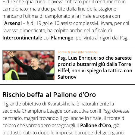
E dire che qualcuno lo aveva criticato per il rendimento in
campionato, ma a due partite dalla fine della stagione –
mancano l’ultima di campionato e la finale europea con
l’
Arsenal
– è di 19 gol e 10 assist complessivi. Kvara, per chi
l’avesse dimenticato, ha colpito anche nella finale di
Intercontinentale
col
Flamengo
, poi vinta ai rigori dal Psg.
Forse ti può interessare
Psg, Luis Enrique: so che sareste
pronti a buttarmi giù dalla Torre
Eiffel, non vi spiego la tattica con
Safonov
Rischio beffa al Pallone d’Oro
Il grande obiettivo di Kvaratskhelia è naturalmente la
seconda Champions League consecutiva con il Psg: dovesse
centrarlo, magari trovando il gol anche in finale, il fronte di
coloro che vorrebbero assegnargli il
Pallone d’Oro
, già
piuttosto nutrito dopo le imprese europee del georgiano,