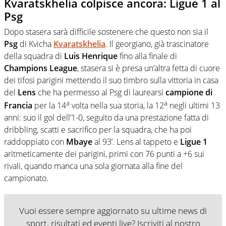
Kvaratskhelia colpisce ancora: Ligue 1 al
Psg
Dopo stasera sarà difficile sostenere che questo non sia il
Psg
di Kvicha
Kvaratskhelia
. Il georgiano, già trascinatore
della squadra di
Luis Henrique
fino alla finale di
Champions
League
, stasera si è presa un’altra fetta di cuore
dei tifosi parigini mettendo il suo timbro sulla vittoria in casa
del
Lens
che ha permesso al Psg di laurearsi
campione di
a
a
Francia
per la 14
volta nella sua storia, la 12
negli ultimi 13
anni: suo il gol dell’1-0, seguito da una prestazione fatta di
dribbling, scatti e sacrifico per la squadra, che ha poi
raddoppiato con
Mbaye
al 93’. Lens al tappeto e
Ligue 1
aritmeticamente dei parigini, primi con 76 punti a +6 sui
rivali, quando manca una sola giornata alla fine del
campionato.
Vuoi essere sempre aggiornato su ultime news di
sport, risultati ed eventi live? Iscriviti al nostro