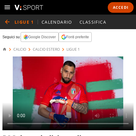
ACCEDI
LIGUE 1
CALENDARIO
CLASSIFICA
Seguici su:
Google Discover
Fonti preferite
CALCIO
CALCIO ESTERO
LIGUE 1