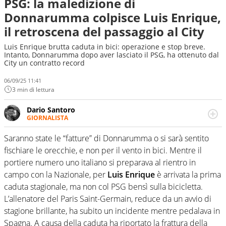
PSG: la maledizione di
Donnarumma colpisce Luis Enrique,
il retroscena del passaggio al City
Luis Enrique brutta caduta in bici: operazione e stop breve.
Intanto, Donnarumma dopo aver lasciato il PSG, ha ottenuto dal
City un contratto record
06/09/25 11:41
3 min di lettura
Dario Santoro
GIORNALISTA
Scrive, commenta, racconta lo sport in tutte le
sfaccettature. Tocca l'apice quando ha modo di
Saranno state le “fatture” di Donnarumma o si sarà sentito
concentrarsi sulle interviste ai grandi protagonisti
fischiare le orecchie, e non per il vento in bici. Mentre il
portiere numero uno italiano si preparava al rientro in
campo con la Nazionale, per
Luis Enrique
è arrivata la prima
caduta stagionale, ma non col PSG bensì sulla bicicletta.
L’allenatore del Paris Saint-Germain, reduce da un avvio di
stagione brillante, ha subito un incidente mentre pedalava in
Spagna. A causa della caduta ha riportato la frattura della