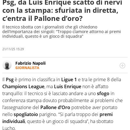
Psg, da Luis Enrique scatto di nervi
con la stampa: sfuriata in diretta,
c’entra il Pallone d’oro?
Il tecnico sbotta con i giornalisti che gli chiedono
dell’importanza dei singoli: “Troppo clamore attorno ai premi
individuali, questo è un gioco di squadra”
21/11/25 15:29
Fabrizio Napoli
GIORNALISTA
Giornalista professionista, per Virgilio Sport segue anche
il calcio ma è con la pallanuoto che esalta competenze e
Il
Psg
è primo in classifica in
Ligue 1
e tra le prime 8 della
passioni. Cura la comunicazione di HaBaWaBa, il più
Champions League
, ma
Luis
Enrique
non è affatto
grande festival di waterpolo per bambini al mondo
tranquillo: il tecnico si è lasciato andare a uno
sfogo
in
conferenza stampa dovuto probabilmente ai problemi che
l’assegnazione del
Pallone d’Oro
potrebbe aver portato
nello
spogliatoio
parigino. “Si parla troppo dei
premi
individuali
, questo è un gioco di squadra”, ha sbottato
Lucho.