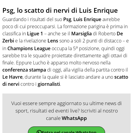
Psg, lo scatto di nervi di Luis Enrique
Guardando i risultati del suo
Psg
,
Luis
Enrique
avrebbe
poco di cui preoccuparsi. La formazione parigina è prima in
classifica in
Ligue 1
– anche se il
Marsiglia
di Roberto
De
Zerbi
e la rivelazione
Lens
sono a soli 2 punti di distacco – e
a
in
Champions League
occupa la 5
posizione, quindi oggi
sarebbe tra le squadre proiettate direttamente agli ottavi di
finale. Eppure Lucho è apparso molto nervoso nella
conferenza stampa
di oggi, alla vigilia della partita contro il
Le Havre
, durante la quale si è lasciato andare a uno
scatto
di
nervi
contro i
giornalisti
.
Vuoi essere sempre aggiornato su ultime news di
sport, risultati ed eventi live? Iscriviti al nostro
canale
WhatsApp
Entra nel canale WhatsApp