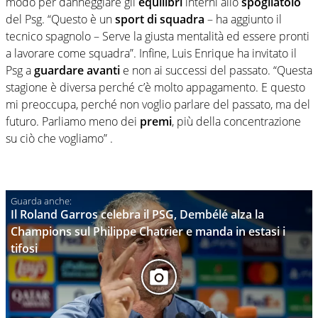
modo per danneggiare gli
equilibri
interni allo
spogliatoio
del Psg. “Questo è un
sport
di
squadra
– ha aggiunto il
tecnico spagnolo – Serve la giusta mentalità ed essere pronti
a lavorare come squadra”. Infine, Luis Enrique ha invitato il
Psg a
guardare
avanti
e non ai successi del passato. “Questa
stagione è diversa perché c’è molto appagamento. E questo
mi preoccupa, perché non voglio parlare del passato, ma del
futuro. Parliamo meno dei
premi
, più della concentrazione
su ciò che vogliamo” .
Il Roland Garros celebra il PSG, Dembélé alza la
Champions sul Philippe Chatrier e manda in estasi i
tifosi