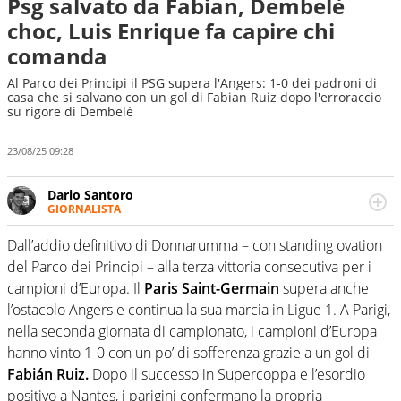
Psg salvato da Fabian, Dembelè
choc, Luis Enrique fa capire chi
comanda
Al Parco dei Principi il PSG supera l'Angers: 1-0 dei padroni di
casa che si salvano con un gol di Fabian Ruiz dopo l'erroraccio
su rigore di Dembelè
23/08/25 09:28
Dario Santoro
GIORNALISTA
Scrive, commenta, racconta lo sport in tutte le
sfaccettature. Tocca l'apice quando ha modo di
Dall’addio definitivo di Donnarumma – con standing ovation
concentrarsi sulle interviste ai grandi protagonisti
del Parco dei Principi – alla terza vittoria consecutiva per i
campioni d’Europa. Il
Paris Saint-Germain
supera anche
l’ostacolo Angers e continua la sua marcia in Ligue 1. A Parigi,
nella seconda giornata di campionato, i campioni d’Europa
hanno vinto 1-0 con un po’ di sofferenza grazie a un gol di
Fabián Ruiz.
Dopo il successo in Supercoppa e l’esordio
positivo a Nantes, i parigini confermano la propria