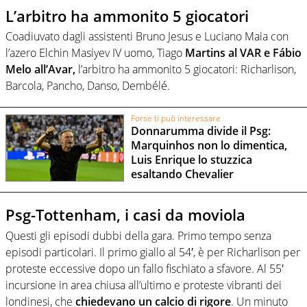
L’arbitro ha ammonito 5 giocatori
Coadiuvato dagli assistenti Bruno Jesus e Luciano Maia con
l’azero Elchin Masiyev IV uomo, Tiago
Martins al VAR e Fábio
Melo all’Avar,
l’arbitro ha ammonito 5 giocatori: Richarlison,
Barcola, Pancho, Danso, Dembélé.
Forse ti può interessare
Donnarumma divide il Psg:
Marquinhos non lo dimentica,
Luis Enrique lo stuzzica
esaltando Chevalier
Psg-Tottenham, i casi da moviola
Questi gli episodi dubbi della gara. Primo tempo senza
episodi particolari. Il primo giallo al 54′, è per Richarlison per
proteste eccessive dopo un fallo fischiato a sfavore. Al 55′
incursione in area chiusa all’ultimo e proteste vibranti dei
londinesi, che
chiedevano un calcio di rigore
. Un minuto