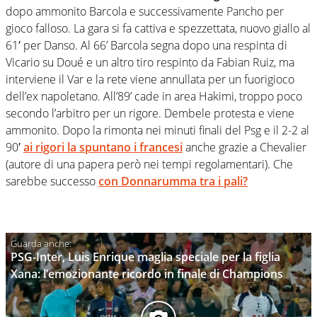
dopo ammonito Barcola e successivamente Pancho per
gioco falloso. La gara si fa cattiva e spezzettata, nuovo giallo al
61′ per Danso. Al 66’ Barcola segna dopo una respinta di
Vicario su Doué e un altro tiro respinto da Fabian Ruiz, ma
interviene il Var e la rete viene annullata per un fuorigioco
dell’ex napoletano. All’89’ cade in area Hakimi, troppo poco
secondo l’arbitro per un rigore. Dembele protesta e viene
ammonito. Dopo la rimonta nei minuti finali del Psg e il 2-2 al
90′
ai rigori la spuntano i francesi
anche grazie a Chevalier
(autore di una papera però nei tempi regolamentari). Che
sarebbe successo
con Donnarumma tra i pali?
PSG-Inter, Luis Enrique maglia speciale per la figlia
Xana: l’emozionante ricordo in finale di Champions