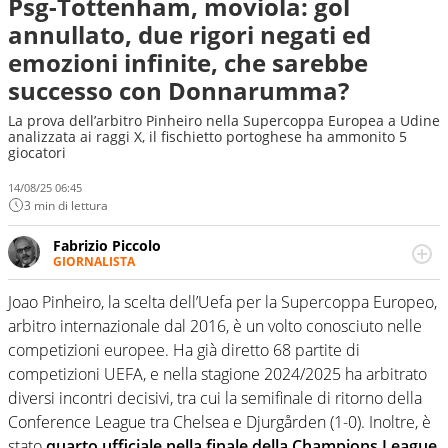
Psg-Tottenham, moviola: gol
annullato, due rigori negati ed
emozioni infinite, che sarebbe
successo con Donnarumma?
La prova dell’arbitro Pinheiro nella Supercoppa Europea a Udine
analizzata ai raggi X, il fischietto portoghese ha ammonito 5
giocatori
14/08/25 06:45
3 min di lettura
Fabrizio Piccolo
GIORNALISTA
Nella sua carriera ha seguito numerose manifestazioni
sportive e collaborato con agenzie e testate. Esperienza,
Joao Pinheiro, la scelta dell’Uefa per la Supercoppa Europeo,
competenza, conoscenza e memoria storica. Si occupa
arbitro internazionale dal 2016, è un volto conosciuto nelle
prevalentemente di calcio
competizioni europee. Ha già diretto 68 partite di
competizioni UEFA, e nella stagione 2024/2025 ha arbitrato
diversi incontri decisivi, tra cui la semifinale di ritorno della
Conference League tra Chelsea e Djurgården (1-0). Inoltre, è
stato
quarto ufficiale nella finale della Champions League