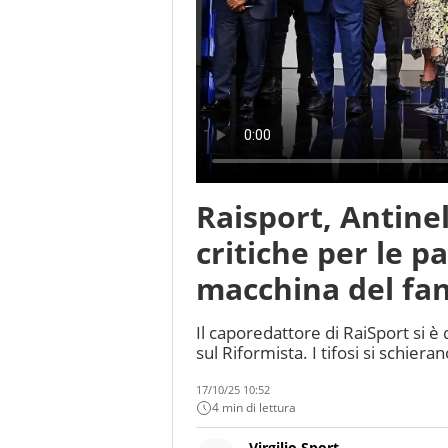
Raisport, Antinel
critiche per le p
macchina del fa
Il caporedattore di RaiSport si è
sul Riformista. I tifosi si schieran
17/10/25 10:52
4 min di lettura
Virgilio Sport