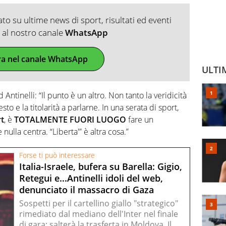
o su ultime news di sport, risultati ed eventi
ti al nostro canale
WhatsApp
ra nel canale WhatsApp
ULTI
d Antinelli: “Il punto è un altro. Non tanto la veridicità
to e la titolarità a parlarne. In una serata di sport,
t
, è
TOTALMENTE FUORI LUOGO
fare un
 nulla centra. “Liberta'” è altra cosa.”
Forse ti può interessare
Italia-Israele, bufera su Barella: Gigio,
Retegui e...Antinelli idoli del web,
denunciato il massacro di Gaza
Sospetti per il cartellino giallo "strategico"
rimediato dal mediano dell'Inter nel finale
di gara: salterà la trasferta in Moldova. Il