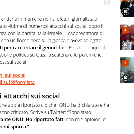
odo obiettivo e appassionato su tutto il mondo dello
 F1, Motomondiale ma anche tennis, volley, basket: su
critiche in men che non si dica. Il giornalista di
appassionati sanno che troveranno sempre copertura
stato vittima di numerosi attacchi sui social, dopo il
squadra di Virgilio Sport è formata da giornalisti ed
gioco di rimessa quando intercettano le notizie e le
za con la partita Italia-Israele. Il caporedattore di
 nella costruzione dal basso quando creano contenuti
a con un fiocco nero sulla giacca e aveva spiegato:
ti per raccontare il genocidio”
. E’ stato dunque il
estione politica su Gaza, a scatenare le polemiche:
st sui social.
hi sui social
i sul Riformista
i attacchi sui social
e che abbia riportato ciò che l’ONU ha dichiarato e ha
nno criticato. Scrive su Twitter: “Sono stato
fonte ONU. Ho riportato fatti
non mie opinioni o
n mi sporca.”