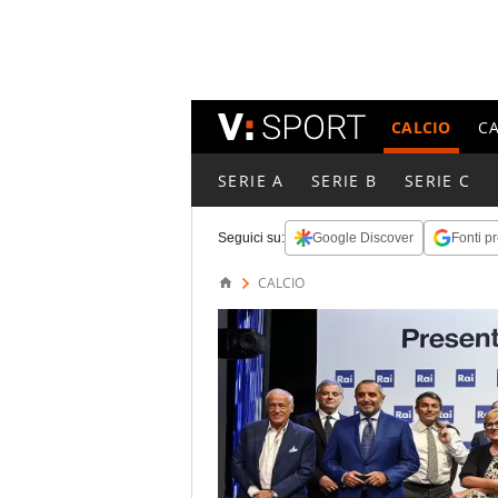
CALCIO
C
SERIE A
SERIE B
SERIE C
Seguici su:
Google Discover
Fonti pr
CALCIO