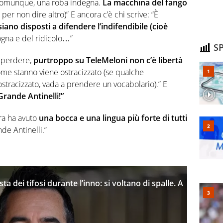
“Comunque, una roba indegna.
La macchina del fango
 per non dire altro)” E ancora c’è chi scrive: “È
 siano disposti a difendere l’indifendibile (cioè
ogna e del ridicolo…”
SP
i perdere,
purtroppo su TeleMeloni non c’è libertà
ome stanno viene ostracizzato (se qualche
stracizzato, vada a prendere un vocabolario).” E
Grande Antinelli!”
bra ha avuto
una bocca e una lingua più forte di tutti
de Antinelli.”
ta dei tifosi durante l’inno: si voltano di spalle. A