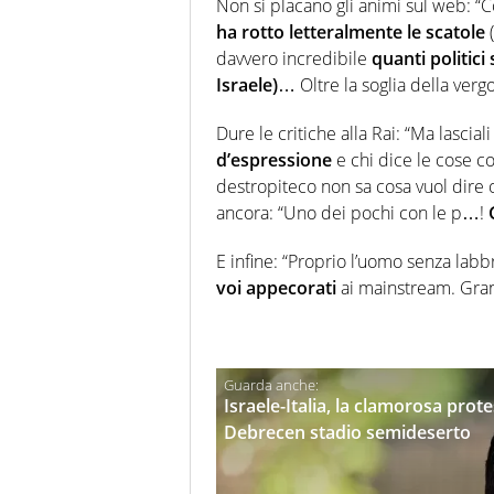
Non si placano gli animi sul web: 
ha rotto letteralmente le scatole
(
davvero incredibile
quanti politici
Israele)
… Oltre la soglia della verg
Dure le critiche alla Rai: “Ma lascial
d’espressione
e chi dice le cose c
destropiteco non sa cosa vuol dire o
ancora: “Uno dei pochi con le p…!
E infine: “Proprio l’uomo senza lab
voi appecorati
ai mainstream. Gran
Israele-Italia, la clamorosa protes
Debrecen stadio semideserto