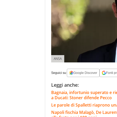
ANSA
Seguici su:
Google Discover
Fonti pr
Leggi anche:
Bagnaia, infortunio superato e rie
a Ducati: Stoner difende Pecco
Le parole di Spalletti riaprono una
Napoli fischia Malagò, De Laurenti