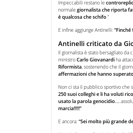
Impeccabili restano le
controreplic
normale
giornalista che riporta fat
è qualcosa che schifo
.”
E infine aggiunge Antinelli:
“Finché 
Antinelli criticato da G
Il giornalista è stato bersagliato da 
ministro
Carlo Giovanardi
ha attac
Riformista
, sostenendo che il giorn
affermazioni che hanno superato 
Non ci sta il pubblico sportivo che su
250 suoi colleghi e li ha voluti ri
usato la parola genocidio
….assolu
marcia!!!!!”
E ancora:
“Sei molto più grande de