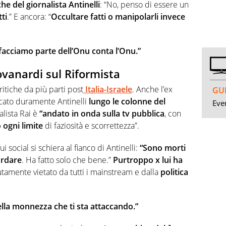
he del giornalista Antinelli
: “No, penso di essere un
ti
.” E ancora: “
Occultare fatti o manipolarli invece
facciamo parte dell’Onu conta l’Onu.”
iovanardi sul Riformista
critiche da più parti post
Italia-Israele
. Anche l’ex
GUI
cato duramente Antinelli
lungo le colonne del
Even
alista Rai è
“andato in onda sulla tv pubblica
, con
ogni limite
di faziosità e scorrettezza”.
i social si schiera al fianco di Antinelli:
“Sono morti
cordare
. Ha fatto solo che bene.”
Purtroppo x lui ha
tamente vietato da tutti i mainstream e dalla
politica
lla monnezza che ti sta attaccando.”