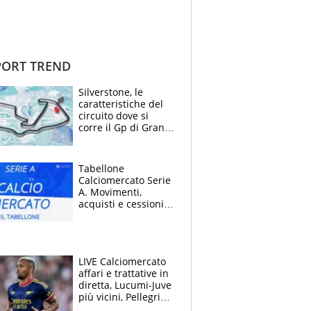
ORT TREND
Silverstone, le
caratteristiche del
circuito dove si
corre il Gp di Gran
Bretagna del
Motomondiale
Tabellone
Calciomercato Serie
A. Movimenti,
acquisti e cessioni:
estate 2026-27
LIVE Calciomercato
affari e trattative in
diretta, Lucumi-Juve
più vicini, Pellegrini
rinnova con la Roma