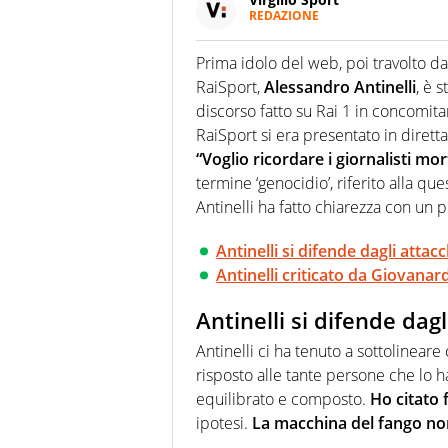
REDAZIONE
Da oltre 20 anni informa in m
sport. Calcio, calciomercato,
Prima idolo del web, poi travolto da 
Virgilio Sport i tifosi e gli 
RaiSport,
Alessandro Antinelli
, è 
completa e zero faziosità. La 
esperti di sport abili sia nel 
discorso fatto su Rai 1 in concomitan
rilanciano verso la rete, sia
RaiSport si era presentato in dirett
100% originali ed esclusivi.
“Voglio ricordare i giornalisti mor
termine ‘genocidio’, riferito alla qu
Antinelli ha fatto chiarezza con un po
Antinelli si difende dagli attacc
Antinelli criticato da Giovanard
Antinelli si difende dagl
Antinelli ci ha tenuto a sottolinear
risposto alle tante persone che lo ha
equilibrato e composto.
Ho citato 
ipotesi.
La macchina del fango no