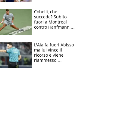
Cobolli, che
succede? Subito
fuori a Montreal
contro Hanfmann,
per Flavio è tutta
colpa della tosse
L'Aia fa fuori Abisso
ma lui vince il
ricorso e viene
riammesso:
continua momento
nero per gli arbitri