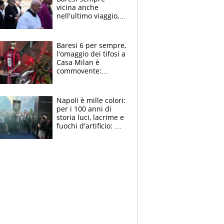
vicina anche
nell'ultimo viaggio,
la moglie Maura, i
figli e i suoi cari
circondati
Baresi 6 per sempre,
dall'affetto dei tifosi
l'omaggio dei tifosi a
Casa Milan è
commovente:
maglie, bandiere,
sciarpe, lacrime e
bigliettini
Napoli è mille colori:
per i 100 anni di
storia luci, lacrime e
fuochi d'artificio: De
Laurentiis salta al
coro anti-Juve