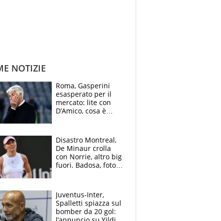
ME NOTIZIE
Roma, Gasperini
esasperato per il
mercato: lite con
D’Amico, cosa è
successo dopo il flop
per Nusa
Disastro Montreal,
De Minaur crolla
con Norrie, altro big
fuori. Badosa, foto
dall'ospedale e fan
preoccupati
Juventus-Inter,
Spalletti spiazza sul
bomber da 20 gol:
l’annuncio su Yildiz