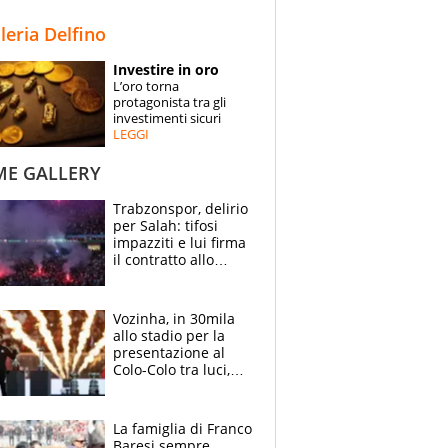
STORIE
lleria Delfino
SPECIALI
Investire in oro
L’oro torna
ESPERTI
protagonista tra gli
investimenti sicuri
LEGGI
CONTATTI
ME GALLERY
Trabzonspor, delirio
per Salah: tifosi
impazziti e lui firma
il contratto allo
stadio
Vozinha, in 30mila
allo stadio per la
presentazione al
Colo-Colo tra luci,
spettacolo, elicotteri
e paracadutisti
La famiglia di Franco
Baresi sempre