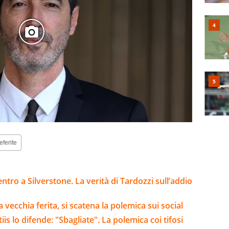
eferite
ntro a Silverstone. La verità di Tardozzi sull’addio
 vecchia ferita, si scatena la polemica sui social
is lo difende: "Sbagliate". La polemica coi tifosi