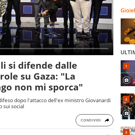
Gioie
ULTI
li si difende dalle
arole su Gaza: "La
ngo non mi sporca"
 difeso dopo l'attacco dell'ex ministro Giovanardi
o sui social
CONDIVIDI