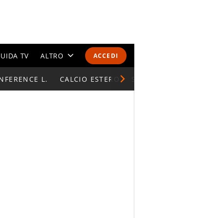
UIDA TV
ALTRO
ACCEDI
NFERENCE L.
CALENDARI E CLASSIFICHE
CALCIO ESTERO
SUPERCOPPA ITALIAN
ALTRI SPORT
MONDIALI 2026
OLIMPIADI
GOSSIP
LIFESTYLE