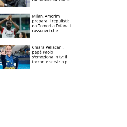
e la risposta su
Bastoni
Milan, Amorim
prepara il repulisti:
da Tomori a Fofana i
rossoneri che
rischiano il “taglio”
Chiara Pellacani,
papà Paolo
s'emoziona in tv: il
toccante servizio per
il TG di LA7 dopo i 5
ori agli Europei