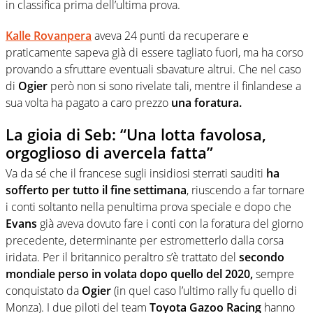
in classifica prima dell’ultima prova.
Kalle Rovanpera
aveva 24 punti da recuperare e
praticamente sapeva già di essere tagliato fuori, ma ha corso
provando a sfruttare eventuali sbavature altrui. Che nel caso
di
Ogier
però non si sono rivelate tali, mentre il finlandese a
sua volta ha pagato a caro prezzo
una foratura.
La gioia di Seb: “Una lotta favolosa,
orgoglioso di avercela fatta”
Va da sé che il francese sugli insidiosi sterrati sauditi
ha
sofferto per tutto il fine settimana
, riuscendo a far tornare
i conti soltanto nella penultima prova speciale e dopo che
Evans
già aveva dovuto fare i conti con la foratura del giorno
precedente, determinante per estrometterlo dalla corsa
iridata. Per il britannico peraltro s’è trattato del
secondo
mondiale perso in volata dopo quello del 2020,
sempre
conquistato da
Ogier
(in quel caso l’ultimo rally fu quello di
Monza). I due piloti del team
Toyota Gazoo Racing
hanno