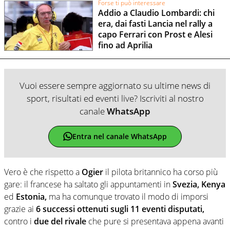
Forse ti può interessare
Addio a Claudio Lombardi: chi
era, dai fasti Lancia nel rally a
capo Ferrari con Prost e Alesi
fino ad Aprilia
Vuoi essere sempre aggiornato su ultime news di
sport, risultati ed eventi live? Iscriviti al nostro
canale
WhatsApp
Entra nel canale WhatsApp
Vero è che rispetto a
Ogier
il pilota britannico ha corso più
gare: il francese ha saltato gli appuntamenti in
Svezia, Kenya
ed
Estonia,
ma ha comunque trovato il modo di imporsi
grazie ai
6 successi ottenuti sugli 11 eventi disputati,
contro i
due del rivale
che pure si presentava appena avanti