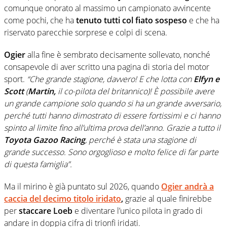
comunque onorato al massimo un campionato avvincente
come pochi, che ha
tenuto tutti col fiato sospeso
e che ha
riservato parecchie sorprese e colpi di scena.
Ogier
alla fine è sembrato decisamente sollevato, nonché
consapevole di aver scritto una pagina di storia del motor
sport.
“Che grande stagione, davvero! E che lotta con
Elfyn e
Scott
(
Martin,
il co-pilota del britannico)! È possibile avere
un grande campione solo quando si ha un grande avversario,
perché tutti hanno dimostrato di essere fortissimi e ci hanno
spinto al limite fino all’ultima prova dell’anno. Grazie a tutto il
Toyota Gazoo Racing
, perché è stata una stagione di
grande successo. Sono orgoglioso e molto felice di far parte
di questa famiglia”.
Ma il mirino è già puntato sul 2026, quando
Ogier andrà a
caccia del decimo titolo iridato
,
grazie al quale finirebbe
per
staccare Loeb
e diventare l’unico pilota in grado di
andare in doppia cifra di trionfi iridati.