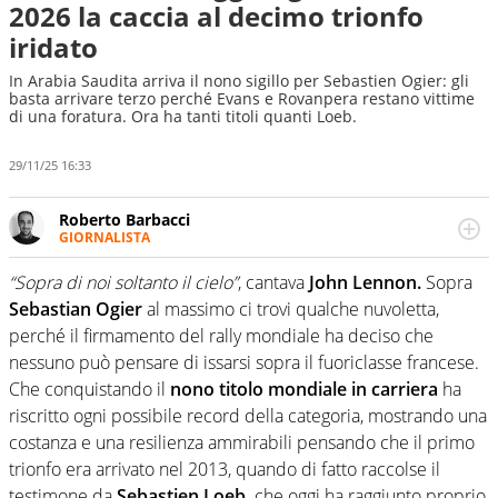
2026 la caccia al decimo trionfo
iridato
In Arabia Saudita arriva il nono sigillo per Sebastien Ogier: gli
basta arrivare terzo perché Evans e Rovanpera restano vittime
di una foratura. Ora ha tanti titoli quanti Loeb.
29/11/25 16:33
Roberto Barbacci
GIORNALISTA
Giornalista (pubblicista) sportivo a tutto campo, è il
tuttologo di Virgilio Sport. Provate a chiedergli di boxe, di
“Sopra di noi soltanto il cielo”
, cantava
John Lennon.
Sopra
scherma, di volley o di curling: ve ne farà innamorare
Sebastian Ogier
al massimo ci trovi qualche nuvoletta,
perché il firmamento del rally mondiale ha deciso che
nessuno può pensare di issarsi sopra il fuoriclasse francese.
Che conquistando il
nono titolo mondiale in carriera
ha
riscritto ogni possibile record della categoria, mostrando una
costanza e una resilienza ammirabili pensando che il primo
trionfo era arrivato nel 2013, quando di fatto raccolse il
testimone da
Sebastien Loeb,
che oggi ha raggiunto proprio