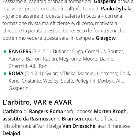
Passiamo al capitolo probabili formazioni.
Gasperini
prova a
risolvere i problemi scaturiti dall’infortunio di
Paulo
Dybala
– grande assente di questa trasferta in Scozia – con una
formazione rivista ma efficiente e, di certo, motivata a
chiudere la partita presto e bene. Ecco le formazioni che
potremmo vedere questa sera, in campo a
Glasgow
:
RANGERS
(3-4-2-1): Butland; Djiga, Cornelius, Souttar,
Aarons; Barron, Raskin, Meghoma, Moore; Danilo,
Chermiti. All.: Röhl.
ROMA
(3-4-2-1): Svilar; N’Dicka, Mancini, Hermoso; Celik,
Koné, Cristante, Wesley; Soulé, Pellegrini; Dovbyk. All.:
Gasperini.
L’arbitro, VAR e AVAR
L’arbitro
di
Rangers-Roma
sarà i danese
Morten Krogh,
assistito da Rasmussen
e
Bramsen
, quarto ufficiale
Kristoffersen; al Var il belga
Van Driessche
, avar il francese
Delajod
.