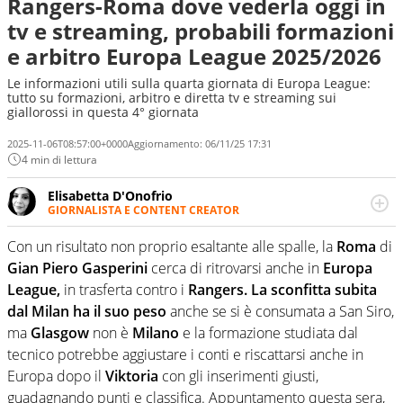
Rangers-Roma dove vederla oggi in
tv e streaming, probabili formazioni
e arbitro Europa League 2025/2026
Le informazioni utili sulla quarta giornata di Europa League:
tutto su formazioni, arbitro e diretta tv e streaming sui
giallorossi in questa 4° giornata
2025-11-06T08:57:00+0000
Aggiornamento:
06/11/25 17:31
4 min di lettura
Elisabetta D'Onofrio
GIORNALISTA E CONTENT CREATOR
Giornalista professionista dal 2007, scrive per curiosità
personale e necessità: soprattutto di calcio, di sport e dei
Con un risultato non proprio esaltante alle spalle, la
Roma
di
suoi protagonisti, concedendosi innocenti evasioni
Gian Piero Gasperini
cerca di ritrovarsi anche in
Europa
nell'ambito della creazione di format. Un tempo ala
League,
in trasferta contro i
Rangers. La sconfitta subita
destra, oggi si sente a suo agio nel ruolo di libero. Cura
dal Milan ha il suo peso
anche se si è consumata a San Siro,
una classifica riservata dei migliori 5 calciatori di sempre.
ma
Glasgow
non è
Milano
e la formazione studiata dal
tecnico potrebbe aggiustare i conti e riscattarsi anche in
Europa dopo il
Viktoria
con gli inserimenti giusti,
guadagnando punti e classifica. Appuntamento questa sera,