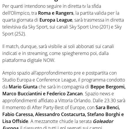
Per quanti intendono seguire in diretta tv la sfida
dell’Olimpico, tra
Roma e
Rangers
, la partita valida per la
quarta giornata di
Europa League
, sarà trasmessa in diretta
televisiva da Sky Sport, sui canali Sky Sport Uno (201) e Sky
Sport (252).
Il match, dunque, sarà visibile ai soli abbonati sui canali
indicati e in streaming, come spiegheremo poi, dalla
piattaforma digitale NOW.
Ampio spazio all’approfondimento pre e postpartita con
Studio Europa e Conference League, il programma condotto
da
Mario Giunta
che sarà in compagnia di
Beppe Bergomi,
Marco Bucciantini e Federico Zancan
. Spazio news e
approfondimenti affidato a Vittoria Orlando. Dalle 23.30 sarà
il momento di After Party-Best of Europe, con
Sara Benci,
Fabio Caressa, Alessandro Costacurta, Stefano Borghi e
Lisa Offside
. A mezzanotte chiude la serata
Goleador
Europa
, il riassunto di tutti i gol segnati sui campi