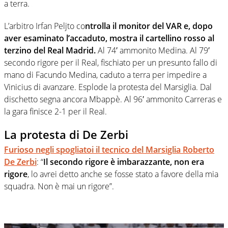
a terra.
L’arbitro Irfan Peljto co
ntrolla il monitor del VAR e, dopo
aver esaminato l’accaduto, mostra il cartellino rosso al
terzino del Real Madrid.
Al 74′ ammonito Medina. Al 79′
secondo rigore per il Real, fischiato per un presunto fallo di
mano di Facundo Medina, caduto a terra per impedire a
Vinicius di avanzare. Esplode la protesta del Marsiglia. Dal
dischetto segna ancora Mbappè. Al 96′ ammonito Carreras e
la gara finisce 2-1 per il Real.
La protesta di De Zerbi
Furioso negli spogliatoi il tecnico del Marsiglia Roberto
De Zerbi
: “
Il secondo rigore è imbarazzante, non era
rigore
, lo avrei detto anche se fosse stato a favore della mia
squadra. Non è mai un rigore”.