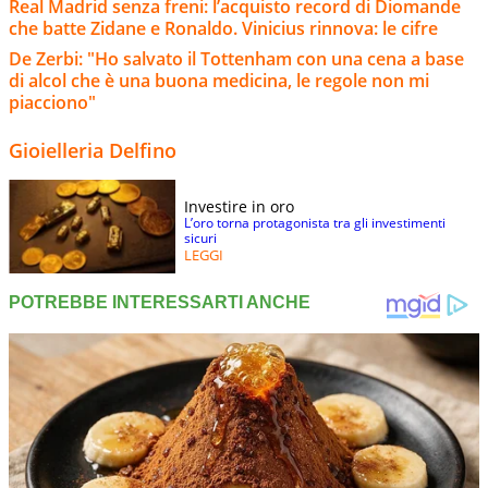
Real Madrid senza freni: l’acquisto record di Diomande
che batte Zidane e Ronaldo. Vinicius rinnova: le cifre
De Zerbi: "Ho salvato il Tottenham con una cena a base
di alcol che è una buona medicina, le regole non mi
piacciono"
Gioielleria Delfino
Investire in oro
L’oro torna protagonista tra gli investimenti
sicuri
LEGGI