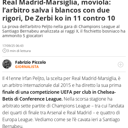
Real Madrid-Marsiglia, moviola:
l’arbitro salva i blancos con due
rigori, De Zerbi ko in 11 contro 10
La prova dell’arbitro Peljto nella gara di Champions League al
Santiago Bernabeu analizzata ai raggi X, il fischietto bosniaco ha
ammonito 5 giocatori
17/09/25 06:43
3 min di lettura
Fabrizio Piccolo
GIORNALISTA
Nella sua carriera ha seguito numerose manifestazioni
sportive e collaborato con agenzie e testate. Esperienza,
Il 41enne Irfan Peljto, la scelta per Real Madrid-Marsiglia, è
competenza, conoscenza e memoria storica. Si occupa
un arbitro internazionale dal 2015 e ha diretto la sua prima
prevalentemente di calcio
finale di una competizione UEFA per club in Chelsea-
Betis di Conference League.
Nella scorsa stagione ha
arbitrato sette partite di Champions League – tra cui l’andata
dei quarti di finale tra Arsenal e Real Madrid – e quattro di
Europa League. Vediamo come se l’è cavata ieri a Santiago
Bernabeu.