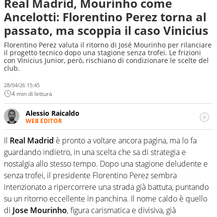
Real Madrid, Mourinho come
Ancelotti: Florentino Perez torna al
passato, ma scoppia il caso Vinicius
Florentino Perez valuta il ritorno di José Mourinho per rilanciare
il progetto tecnico dopo una stagione senza trofei. Le frizioni
con Vinicius Junior, però, rischiano di condizionare le scelte del
club.
28/04/26 15:45
4 min di lettura
Alessio Raicaldo
WEB EDITOR
Un figlio che si chiama Diego e la tesi di laurea sugli stadi
di proprietà in Italia. Il calcio quale filo conduttore
Il
Real Madrid
è pronto a voltare ancora pagina, ma lo fa
irrinunciabile tra passione e professione. Per Virgilio
guardando indietro, in una scelta che sa di strategia e
Sport indaga, approfondisce e scandaglia l'universo
nostalgia allo stesso tempo. Dopo una stagione deludente e
mondo dello sport per antonomasia
senza trofei, il presidente
Florentino Perez
sembra
intenzionato a ripercorrere una strada già battuta, puntando
su un ritorno eccellente in panchina. Il nome caldo è quello
di
Jose Mourinho
, figura carismatica e divisiva, già