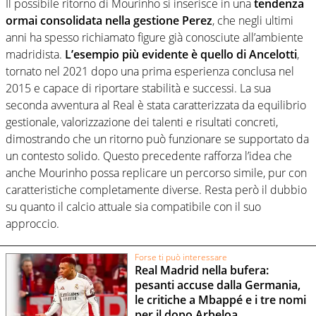
Il possibile ritorno di Mourinho si inserisce in una
tendenza
ormai consolidata nella gestione Perez
, che negli ultimi
anni ha spesso richiamato figure già conosciute all’ambiente
madridista.
L’esempio più evidente è quello di Ancelotti
,
tornato nel 2021 dopo una prima esperienza conclusa nel
2015 e capace di riportare stabilità e successi. La sua
seconda avventura al Real è stata caratterizzata da equilibrio
gestionale, valorizzazione dei talenti e risultati concreti,
dimostrando che un ritorno può funzionare se supportato da
un contesto solido. Questo precedente rafforza l’idea che
anche Mourinho possa replicare un percorso simile, pur con
caratteristiche completamente diverse. Resta però il dubbio
su quanto il calcio attuale sia compatibile con il suo
approccio.
Forse ti può interessare
Real Madrid nella bufera:
pesanti accuse dalla Germania,
le critiche a Mbappé e i tre nomi
per il dopo Arbeloa