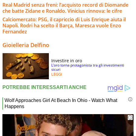
Real Madrid senza freni: l’acquisto record di Diomande
che batte Zidane e Ronaldo. Vinicius rinnova: le cifre
Calciomercato: PSG, il capriccio di Luis Enrique aiuta il
Napoli. Rodri ha scelto il Barça, Maresca vuole Enzo
Fernandez
Gioielleria Delfino
Investire in oro
L’oro torna protagonista tra gli investimenti
sicuri
LEGGI