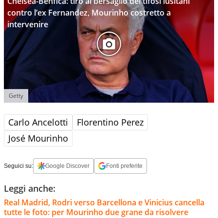
Chelsea-Benfica: tiro al bersaglio dei tifosi lusitani
contro l’ex Fernandez, Mourinho costretto a
intervenire
Getty
Carlo Ancelotti
Florentino Perez
José Mourinho
Seguici su:
Google Discover
Fonti preferite
Leggi anche:
Real Madrid, Rodri verso Barcellona e Vinicius cancella
tutte le foto: per Mourinho due grane da risolvere