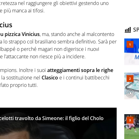
cretezza nel raggiungere gli obiettivi gestendo uno
e più manca ai tifosi.
cius
SP
 pizzica Vinicius
, ma, stando anche al malcontento
ta lo strappo col brasiliano sembra definitivo. Sarà per
Mbappé o perché magari non digerisce i nuovi
he l’attaccante non riesce più a incidere.
ampions. Inoltre i suoi
atteggiamenti sopra le righe
 la sostituzione nel
Clasico
e i continui battibecchi
fato proprio tutti.
lotti travolto da Simeone: il figlio del Cholo