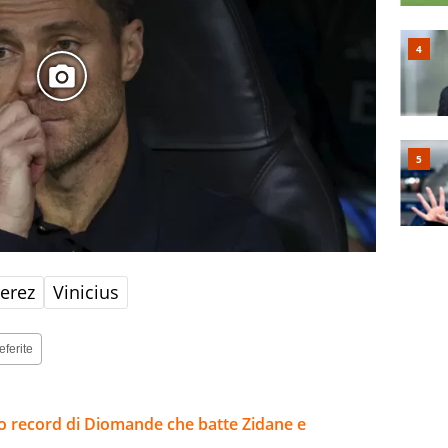
Perez
Vinicius
eferite
sto record di Diomande che batte Zidane e