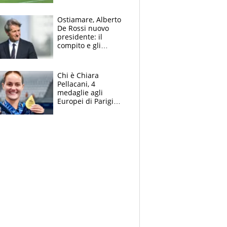
l'Inter Miami, altro
che ritiro
Ostiamare, Alberto
De Rossi nuovo
presidente: il
compito e gli
obiettivi ricevuti dal
figlio Daniele
Chi è Chiara
Pellacani, 4
medaglie agli
Europei di Parigi
2026, papà
Giampaolo
giornalista, mamma
insegnante e il
fratello calciatore