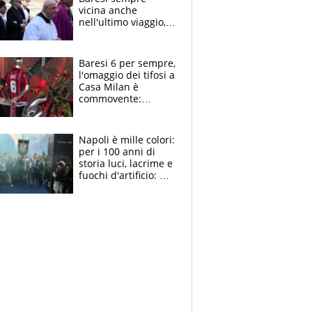
vicina anche
nell'ultimo viaggio,
la moglie Maura, i
figli e i suoi cari
circondati
Baresi 6 per sempre,
dall'affetto dei tifosi
l'omaggio dei tifosi a
Casa Milan è
commovente:
maglie, bandiere,
sciarpe, lacrime e
bigliettini
Napoli è mille colori:
per i 100 anni di
storia luci, lacrime e
fuochi d'artificio: De
Laurentiis salta al
coro anti-Juve