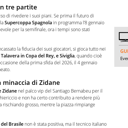
in tre partite
so di rivedere i suoi piani. Se prima il futuro di
 la
Supercoppa Spagnola
in programma l’8 gennaio
evole per la semifinale, ora i tempi sono stati
assato la fiducia dei suoi giocatori, si gioca tutto nei
GUI
 Talavera in Copa del Rey, e Siviglia
, quando cioè
Even
occasione della prima sfida del 2026, il 4 gennaio
neato.
a minaccia di Zidane
e Zidane
nel palco vip del Santiago Bernabeu per il
chiericcio e non ha certo contribuito a rendere più
ta rischiando grosso, mentre la piazza rimpiange
 del Brasile
non è stata positiva, ma il tecnico italiano