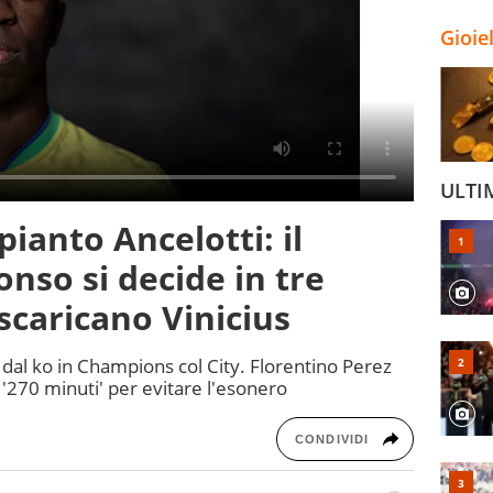
Gioie
ULTI
ianto Ancelotti: il
onso si decide in tre
i scaricano Vinicius
ta dal ko in Champions col City. Florentino Perez
o '270 minuti' per evitare l'esonero
CONDIVIDI