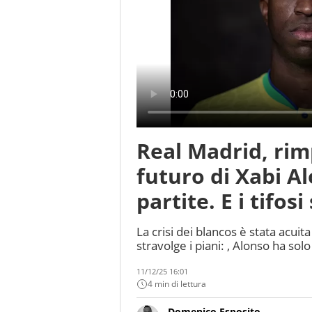
Real Madrid, rimp
futuro di Xabi Al
partite. E i tifos
La crisi dei blancos è stata acui
stravolge i piani: , Alonso ha sol
11/12/25 16:01
4 min di lettura
Domenico Esposito