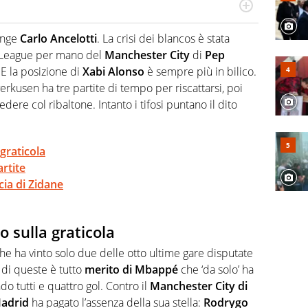
po per vivere ogni evento in tutte le sue sfaccettature.
 e per la sfera di cuoio. Il pallone è una cosa serissima,
ange
Carlo Ancelotti
. La crisi dei blancos è stata
s League per mano del
Manchester City
di
Pep
 E la posizione di
Xabi Alonso
è sempre più in bilico.
erkusen ha tre partite di tempo per riscattarsi, poi
ere col ribaltone. Intanto i tifosi puntano il dito
graticola
artite
cia di Zidane
 sulla graticola
che ha vinto solo due delle otto ultime gare disputate
 di queste è tutto
merito di Mbappé
che ‘da solo’ ha
do tutti e quattro gol. Contro il
Manchester City di
Madrid
ha pagato l’assenza della sua stella:
Rodrygo