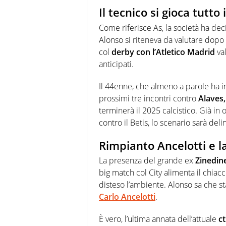
Il tecnico si gioca tutto 
Come riferisce As, la società ha deci
Alonso si riteneva da valutare dopo
col
derby con l’Atletico Madrid
val
anticipati.
Il 44enne, che almeno a parole ha inc
prossimi tre incontri contro
Alaves,
terminerà il 2025 calcistico. Già in 
contro il Betis, lo scenario sarà deli
Rimpianto Ancelotti e l
La presenza del grande ex
Zinedin
big match col City alimenta il chiac
disteso l’ambiente. Alonso sa che s
Carlo Ancelotti
.
È vero, l’ultima annata dell’attuale
ct