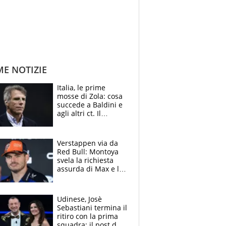
ME NOTIZIE
Italia, le prime
mosse di Zola: cosa
succede a Baldini e
agli altri ct. Il
Borussia tenta un
altro sgarbo agli
azzurri
Verstappen via da
Red Bull: Montoya
svela la richiesta
assurda di Max e lo
avverte: “Sicuro
Mercedes e
McLaren siano
Udinese, Josè
meglio?”
Sebastiani termina il
ritiro con la prima
squadra: il post del