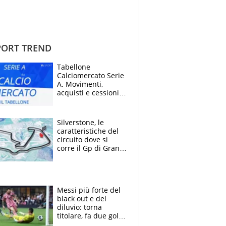
ORT TREND
Tabellone
Calciomercato Serie
A. Movimenti,
acquisti e cessioni:
estate 2026-27
Silverstone, le
caratteristiche del
circuito dove si
corre il Gp di Gran
Bretagna del
Motomondiale
Messi più forte del
black out e del
diluvio: torna
titolare, fa due gol e
un assist e trascina