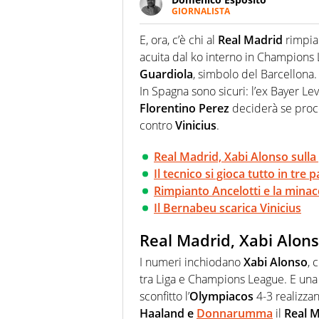
GIORNALISTA
Da vent’anni in campo e sul cam
Passione smisurata per il calcio
E, ora, c’è chi al
Real Madrid
rimpi
guai a dirgli di no
acuita dal ko interno in Champion
Guardiola
, simbolo del Barcellona.
In Spagna sono sicuri: l’ex Bayer Lev
Florentino Perez
deciderà se proced
contro
Vinicius
.
Real Madrid, Xabi Alonso sulla 
Il tecnico si gioca tutto in tre p
Rimpianto Ancelotti e la minac
Il Bernabeu scarica Vinicius
Real Madrid, Xabi Alonso
I numeri inchiodano
Xabi Alonso
, 
tra Liga e Champions League. E una
sconfitto l’
Olympiacos
4-3 realizzan
Haaland e
Donnarumma
il
Real 