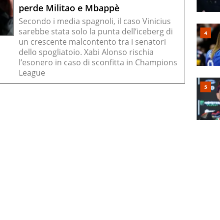
perde Militao e Mbappè
Secondo i media spagnoli, il caso Vinicius
sarebbe stata solo la punta dell’iceberg di
un crescente malcontento tra i senatori
dello spogliatoio. Xabi Alonso rischia
l’esonero in caso di sconfitta in Champions
League