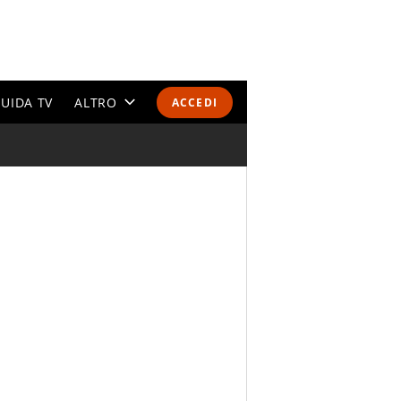
UIDA TV
ALTRO
ACCEDI
CALENDARI E CLASSIFICHE
ALTRI SPORT
MONDIALI 2026
OLIMPIADI
GOSSIP
LIFESTYLE