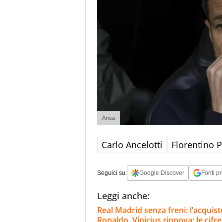
Ansa
Carlo Ancelotti
Florentino 
Seguici su:
Google Discover
Fonti pr
Leggi anche:
Real Madrid senza freni: l’acqui
Ronaldo. Vinicius rinnova: le cifre