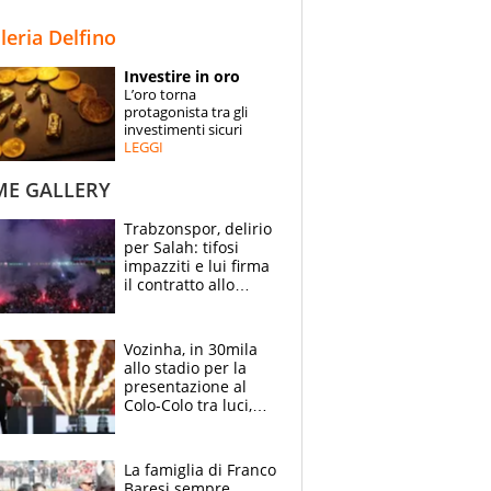
STORIE
lleria Delfino
SPECIALI
Investire in oro
L’oro torna
ESPERTI
protagonista tra gli
investimenti sicuri
LEGGI
CONTATTI
ME GALLERY
Trabzonspor, delirio
per Salah: tifosi
impazziti e lui firma
il contratto allo
stadio
Vozinha, in 30mila
allo stadio per la
presentazione al
Colo-Colo tra luci,
spettacolo, elicotteri
e paracadutisti
La famiglia di Franco
Baresi sempre