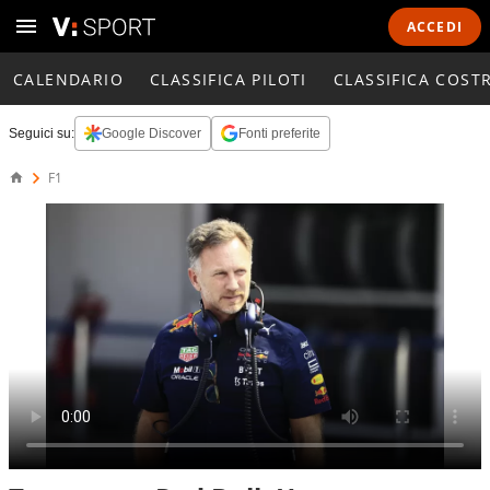
ACCEDI
CALENDARIO
CLASSIFICA PILOTI
CLASSIFICA COST
Seguici su:
Google Discover
Fonti preferite
F1