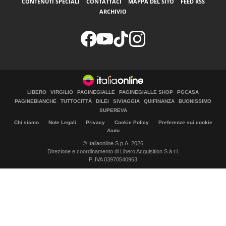
CONTENUTI SPECIALI
CONTATTACI
MAPPA DEL SITO
FEED RSS
ARCHIVIO
LIBERO
VIRGILIO
PAGINEGIALLE
PAGINEGIALLE SHOP
PGCASA
PAGINEBIANCHE
TUTTOCITTÀ
DILEI
SIVIAGGIA
QUIFINANZA
BUONISSIMO
SUPEREVA
Chi siamo
Note Legali
Privacy
Cookie Policy
Preferenze sui cookie
Aiuto
© Italiaonline S.p.A. 2026
Direzione e coordinamento di Libero Acquisition S.á r.l.
P. IVA 03970540963