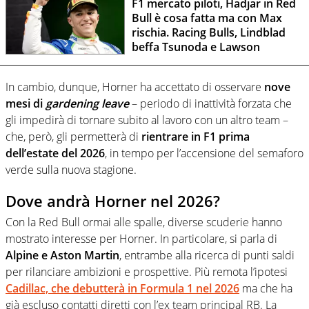
F1 mercato piloti, Hadjar in Red
Bull è cosa fatta ma con Max
rischia. Racing Bulls, Lindblad
beffa Tsunoda e Lawson
In cambio, dunque, Horner ha accettato di osservare
nove
mesi di
gardening leave
– periodo di inattività forzata che
gli impedirà di tornare subito al lavoro con un altro team –
che, però, gli permetterà di
rientrare in F1 prima
dell’estate del 2026
, in tempo per l’accensione del semaforo
verde sulla nuova stagione.
Dove andrà Horner nel 2026?
Con la Red Bull ormai alle spalle, diverse scuderie hanno
mostrato interesse per Horner. In particolare, si parla di
Alpine e Aston Martin
, entrambe alla ricerca di punti saldi
per rilanciare ambizioni e prospettive. Più remota l’ipotesi
Cadillac, che debutterà in Formula 1 nel 2026
ma che ha
già escluso contatti diretti con l’ex team principal RB. La