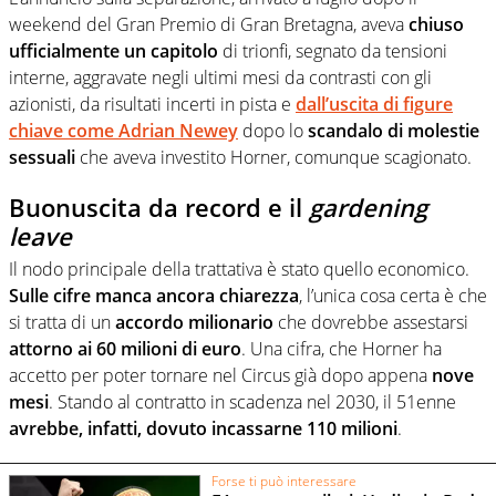
weekend del Gran Premio di Gran Bretagna, aveva
chiuso
ufficialmente un capitolo
di trionfi, segnato da tensioni
interne, aggravate negli ultimi mesi da contrasti con gli
azionisti, da risultati incerti in pista e
dall’uscita di figure
chiave come Adrian Newey
dopo lo
scandalo di molestie
sessuali
che aveva investito Horner, comunque scagionato.
Buonuscita da record e il
gardening
leave
Il nodo principale della trattativa è stato quello economico.
Sulle cifre manca ancora chiarezza
, l’unica cosa certa è che
si tratta di un
accordo milionario
che dovrebbe assestarsi
attorno ai 60 milioni di euro
. Una cifra, che Horner ha
accetto per poter tornare nel Circus già dopo appena
nove
mesi
. Stando al contratto in scadenza nel 2030, il 51enne
avrebbe, infatti, dovuto incassarne 110 milioni
.
Forse ti può interessare