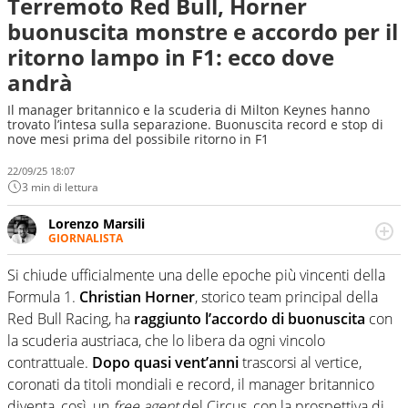
Terremoto Red Bull, Horner
buonuscita monstre e accordo per il
ritorno lampo in F1: ecco dove
andrà
Il manager britannico e la scuderia di Milton Keynes hanno
trovato l’intesa sulla separazione. Buonuscita record e stop di
nove mesi prima del possibile ritorno in F1
22/09/25 18:07
3 min di lettura
Lorenzo Marsili
GIORNALISTA
Giornalista pubblicista, redattore, divulgatore. E' una
delle anime video del sito: racconta in immagini un
Si chiude ufficialmente una delle epoche più vincenti della
evento e lo fa come pochi altri
Formula 1.
Christian Horner
, storico team principal della
Red Bull Racing, ha
raggiunto l’accordo di buonuscita
con
la scuderia austriaca, che lo libera da ogni vincolo
contrattuale.
Dopo quasi vent’anni
trascorsi al vertice,
coronati da titoli mondiali e record, il manager britannico
diventa, così, un
free agent
del Circus, con la prospettiva di