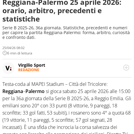
Reggiana-Palermo 25 aprile 2026:
orario, arbitro, precedenti e
statistiche
Serie B 2025-26, 36a giornata. Statistiche, precedenti e numeri
per capire la partita Reggiana-Palermo: forma, arbitro, curiosità
e confronto dati.
25/04/26 08:02
6 min di lettura
Virgilio Sport
REDAZIONE
Da oltre 20 anni informa in modo obiettivo e
appassionato su tutto il mondo dello sport. Calcio,
Testa-coda al MAPEI Stadium – Città del Tricolore:
calciomercato, F1, Motomondiale ma anche tennis,
Reggiana
–
Palermo
si gioca sabato 25 aprile 2026 alle 15:00
volley, basket: su Virgilio Sport i tifosi e gli appassionati
sanno che troveranno sempre copertura completa e
per la 36a giornata della Serie B 2025-26, a Reggio Emilia. Gli
zero faziosità. La squadra di Virgilio Sport è formata da
emiliani sono 20° con 33 punti (8 vittorie, 9 pareggi, 18
giornalisti ed esperti di sport abili sia nel gioco di
sconfitte; 33 gol fatti, 53 subiti), i rosanero sono 4° a quota 68
rimessa quando intercettano le notizie e le rilanciano
(19 vittorie, 11 pareggi, 5 sconfitte; 57 gol segnati, 28
verso la rete, sia nella costruzione dal basso quando
creano contenuti 100% originali ed esclusivi.
incassati). È una sfida che incrocia la corsa salvezza dei