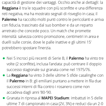
capacità di gestione dei vantaggi. Occhio anche ai dettagli: la
Reggiana
è tra le squadre con più sconfitte e una differenza
reti negativa, ma ha mostrato segnali di risveglio in casa; il
Palermo
ha raccolto molti punti contro le pericolanti e arriva
con fiducia, trascinato dal suo bomber e da un reparto
arretrato che concede poco. Un match che promette
intensità: salvezza contro promozione, centimetri in area e
duelli sulle corsie, dove le palle inattive e gli ultimi 15’
potrebbero spostare l’inerzia.
Nei 5 incroci più recenti di Serie B, il
Palermo
ha vinto tre
volte (2 sconfitte), inclusa l’andata: può centrare il doppio
successo stagionale sui granata come nel 1975/76.
La
Reggiana
ha vinto 3 delle ultime 5 sfide casalinghe con
il
Palermo
in B: gli emiliani puntano a mettere in fila due
successi interni di fila contro i rosanero come non
accadeva dagli anni ’80-’90.
Granata in ripresa al
MAPEI Stadium
: imbattuti in 5 delle
ultime 7 di campionato in casa (2V, 3N) e reduci da un 2-0