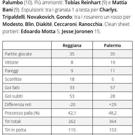
Palumbo
(10). Più ammoniti:
Tobías Reinhart
(9) e
Mattia
Bani
(9). Espulsioni: tra i granata 1 a testa per
Charlys
,
Tripaldelli
,
Novakovich
,
Gondo
; tra i rosanero un rosso per
Modesto
,
Blin
,
Diakité
,
Ceccaroni
,
Ranocchia
. Clean sheet
portieri:
Edoardo Motta
5;
Jesse Joronen
15.
Reggiana
Palermo
Partite giocate
35
35
Vittorie
8
19
Pareggi
9
11
Sconfitte
18
5
Gol fatti
33
57
Gol subiti
53
28
Differenza reti
-20
+29
Possesso palla (%)
42,1
48,2
Tiri totali
262
364
Tiri in porta
115
153