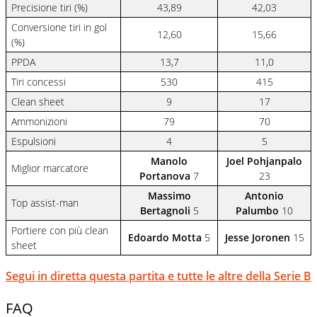
Precisione tiri (%)
43,89
42,03
Conversione tiri in gol
12,60
15,66
(%)
PPDA
13,7
11,0
Tiri concessi
530
415
Clean sheet
9
17
Ammonizioni
79
70
Espulsioni
4
5
Manolo
Joel Pohjanpalo
Miglior marcatore
Portanova
7
23
Massimo
Antonio
Top assist-man
Bertagnoli
5
Palumbo
10
Portiere con più clean
Edoardo Motta
5
Jesse Joronen
15
sheet
Segui in diretta questa partita e tutte le altre della Serie B
FAQ