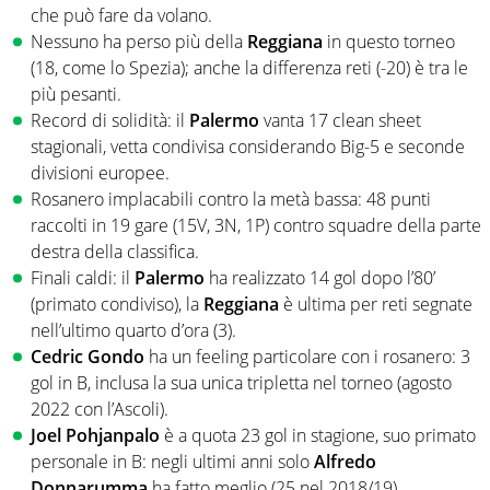
che può fare da volano.
Nessuno ha perso più della
Reggiana
in questo torneo
(18, come lo Spezia); anche la differenza reti (-20) è tra le
più pesanti.
Record di solidità: il
Palermo
vanta 17 clean sheet
stagionali, vetta condivisa considerando Big-5 e seconde
divisioni europee.
Rosanero implacabili contro la metà bassa: 48 punti
raccolti in 19 gare (15V, 3N, 1P) contro squadre della parte
destra della classifica.
Finali caldi: il
Palermo
ha realizzato 14 gol dopo l’80’
(primato condiviso), la
Reggiana
è ultima per reti segnate
nell’ultimo quarto d’ora (3).
Cedric Gondo
ha un feeling particolare con i rosanero: 3
gol in B, inclusa la sua unica tripletta nel torneo (agosto
2022 con l’Ascoli).
Joel Pohjanpalo
è a quota 23 gol in stagione, suo primato
personale in B: negli ultimi anni solo
Alfredo
Donnarumma
ha fatto meglio (25 nel 2018/19).