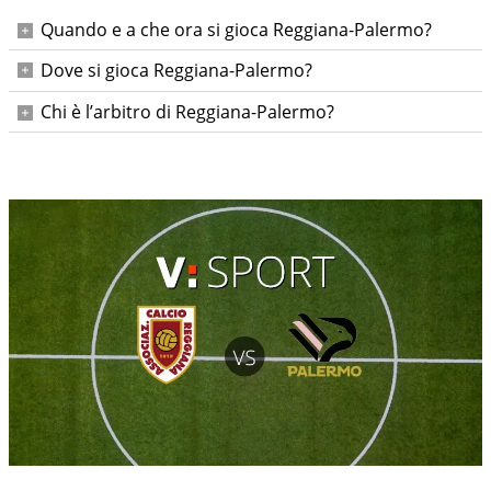
Quando e a che ora si gioca Reggiana-Palermo?
Sabato 25 aprile 2026 alle ore 15:00.
Dove si gioca Reggiana-Palermo?
Al MAPEI Stadium - Città del Tricolore, a Reggio Emilia.
Chi è l’arbitro di Reggiana-Palermo?
Dirige Ermanno Feliciani; assistenti Cipressa e Miniutti; IV
uomo Di Marco; VAR Nasca; AVAR Serra.