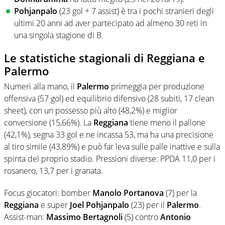
Pohjanpalo
(23 gol + 7 assist) è tra i pochi stranieri degli
ultimi 20 anni ad aver partecipato ad almeno 30 reti in
una singola stagione di B.
Le statistiche stagionali di Reggiana e
Palermo
Numeri alla mano, il
Palermo
primeggia per produzione
offensiva (57 gol) ed equilibrio difensivo (28 subiti, 17 clean
sheet), con un possesso più alto (48,2%) e miglior
conversione (15,66%). La
Reggiana
tiene meno il pallone
(42,1%), segna 33 gol e ne incassa 53, ma ha una precisione
al tiro simile (43,89%) e può far leva sulle palle inattive e sulla
spinta del proprio stadio. Pressioni diverse: PPDA 11,0 per i
rosanero, 13,7 per i granata.
Focus giocatori: bomber
Manolo Portanova
(7) per la
Reggiana
e super
Joel Pohjanpalo
(23) per il
Palermo
.
Assist-man:
Massimo Bertagnoli
(5) contro
Antonio