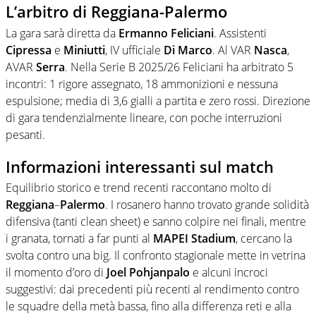
L’arbitro di Reggiana-Palermo
La gara sarà diretta da
Ermanno Feliciani
. Assistenti
Cipressa
e
Miniutti
, IV ufficiale
Di Marco
. Al VAR
Nasca
,
AVAR
Serra
. Nella Serie B 2025/26 Feliciani ha arbitrato 5
incontri: 1 rigore assegnato, 18 ammonizioni e nessuna
espulsione; media di 3,6 gialli a partita e zero rossi. Direzione
di gara tendenzialmente lineare, con poche interruzioni
pesanti.
Informazioni interessanti sul match
Equilibrio storico e trend recenti raccontano molto di
Reggiana
–
Palermo
. I rosanero hanno trovato grande solidità
difensiva (tanti clean sheet) e sanno colpire nei finali, mentre
i granata, tornati a far punti al
MAPEI Stadium
, cercano la
svolta contro una big. Il confronto stagionale mette in vetrina
il momento d’oro di
Joel Pohjanpalo
e alcuni incroci
suggestivi: dai precedenti più recenti al rendimento contro
le squadre della metà bassa, fino alla differenza reti e alla