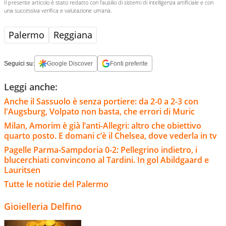
Il presente articolo è stato redatto con l’ausilio di sistemi di intelligenza artificiale e con
una successiva verifica e valutazione umana.
Palermo
Reggiana
Seguici su:
Google Discover
Fonti preferite
Leggi anche:
Anche il Sassuolo è senza portiere: da 2-0 a 2-3 con
l'Augsburg, Volpato non basta, che errori di Muric
Milan, Amorim è già l’anti-Allegri: altro che obiettivo
quarto posto. E domani c’è il Chelsea, dove vederla in tv
Pagelle Parma-Sampdoria 0-2: Pellegrino indietro, i
blucerchiati convincono al Tardini. In gol Abildgaard e
Lauritsen
Tutte le notizie del Palermo
Gioielleria Delfino