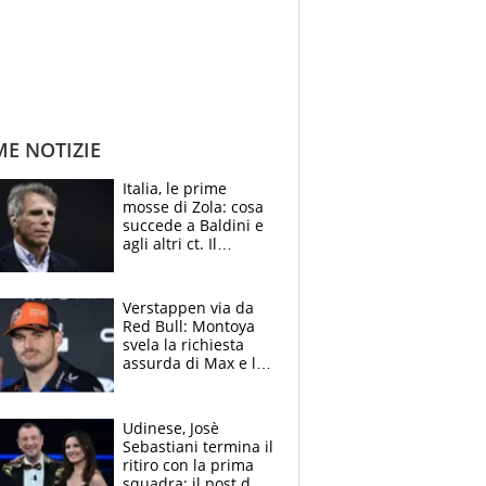
ME NOTIZIE
Italia, le prime
mosse di Zola: cosa
succede a Baldini e
agli altri ct. Il
Borussia tenta un
altro sgarbo agli
azzurri
Verstappen via da
Red Bull: Montoya
svela la richiesta
assurda di Max e lo
avverte: “Sicuro
Mercedes e
McLaren siano
Udinese, Josè
meglio?”
Sebastiani termina il
ritiro con la prima
squadra: il post del