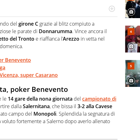
ionato di calcio in tutte le sue sfaccettature, con una
campionati minori.
ando del
girone C
grazie al blitz compiuto a
eziose le parate di
Donnarumma
. Vince ancora il
tto del Tronto
e riaffianca l’
Arezzo
in vetta nel
i domenica.
ker Benevento
nga
 Vicenza, super Casarano
tta, poker Benevento
e le
14 gare della nona giornata
del
campionato di
tire dalla
Salernitana
, che bissa il
3-2 alla Cavese
licato campo del
Monopoli
. Splendida la segnatura di
 voluto fortemente a Salerno dopo averlo allenato