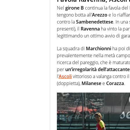
Nel
girone B
continua la favola del
tengono botta all’
Arezzo
e lo riaffi
contro la
Sambenedettese
. In una
presenti), il
Ravenna
ha vinto la par
legittimando un ottimo avvio di gara
La squadra di
Marchionni
ha poi di
prevalentemente nella metà campo 
ricerca del pareggio, che è matura
per
un’irregolarità dell’attaccante
l’
Ascoli
vittorioso a valanga contro i
(doppietta),
Milanese
e
Corazza
.