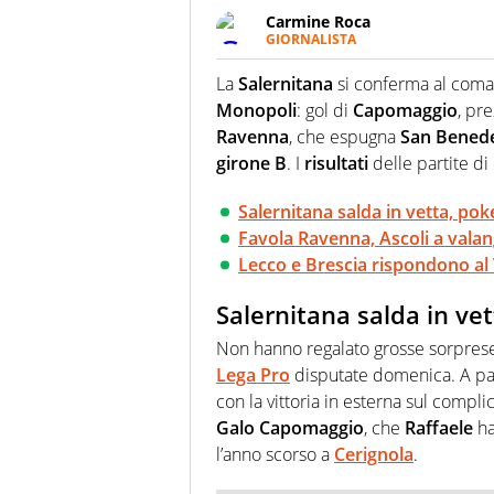
Carmine Roca
GIORNALISTA
Giornalista pubblicista, appass
particolare predilezione per i 
La
Salernitana
si conferma al com
Monopoli
: gol di
Capomaggio
, pr
Ravenna
, che espugna
San Benede
girone B
. I
risultati
delle partite d
Salernitana salda in vetta, po
Favola Ravenna, Ascoli a vala
Lecco e Brescia rispondono al
Salernitana salda in ve
Non hanno regalato grosse sorpres
Lega Pro
disputate domenica. A par
con la vittoria in esterna sul comp
Galo Capomaggio
, che
Raffaele
ha
l’anno scorso a
Cerignola
.