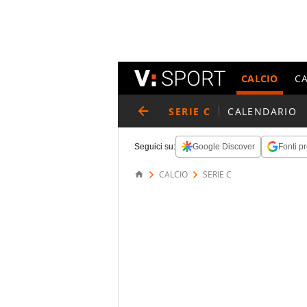
CALCIO
C
SERIE C
CALENDARIO
Seguici su:
Google Discover
Fonti pr
CALCIO
SERIE C