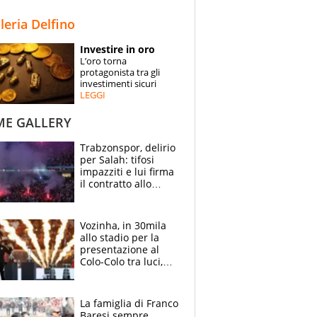
STORIE
lleria Delfino
SPECIALI
Investire in oro
L’oro torna
ESPERTI
protagonista tra gli
investimenti sicuri
LEGGI
CONTATTI
ME GALLERY
Trabzonspor, delirio
per Salah: tifosi
impazziti e lui firma
il contratto allo
stadio
Vozinha, in 30mila
allo stadio per la
presentazione al
Colo-Colo tra luci,
spettacolo, elicotteri
e paracadutisti
La famiglia di Franco
Baresi sempre