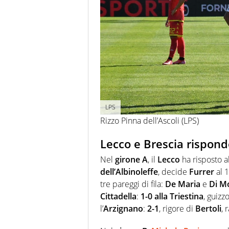
LPS
Rizzo Pinna dell’Ascoli (LPS)
Lecco e Brescia rispon
Nel
girone A
, il
Lecco
ha risposto a
dell’Albinoleffe
, decide
Furrer
al 
tre pareggi di fila:
De Maria
e
Di Mo
Cittadella
:
1-0 alla Triestina
, guizz
l’
Arzignano
:
2-1
, rigore di
Bertoli
, 