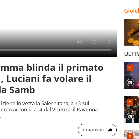
Gioie
ULTI
umma blinda il primato
, Luciani fa volare il
la Samb
iene in vetta la Salernitana, a +3 sul
Lecco accorcia a -4 dal Vicenza, il Ravenna
.
CONDIVIDI