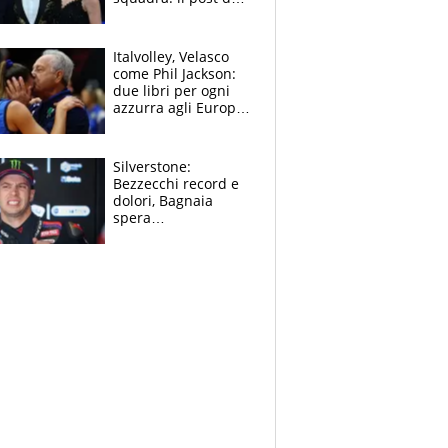
figlio di Amadeus e
Sanremo sullo
sfondo
Italvolley, Velasco
come Phil Jackson:
due libri per ogni
azzurra agli Europei.
Quello per Sylla è
“geniale”
Silverstone:
Bezzecchi record e
dolori, Bagnaia
spera
nell'antidolorifico,
Marquez si tira fuori
e vota Aprilia