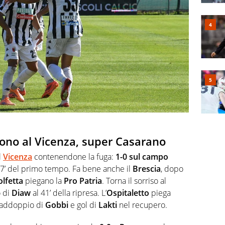
dono al Vicenza, super Casarano
l
Vicenza
contenendone la fuga:
1-0 sul campo
17’ del primo tempo. Fa bene anche il
Brescia
, dopo
lfetta
piegano la
Pro Patria
. Torna il sorriso al
o di
Diaw
al 41’ della ripresa. L’
Ospitaletto
piega
raddoppio di
Gobbi
e gol di
Lakti
nel recupero.