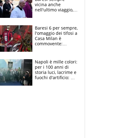
vicina anche
nell'ultimo viaggio,
la moglie Maura, i
figli e i suoi cari
circondati
Baresi 6 per sempre,
dall'affetto dei tifosi
l'omaggio dei tifosi a
Casa Milan è
commovente:
maglie, bandiere,
sciarpe, lacrime e
bigliettini
Napoli è mille colori:
per i 100 anni di
storia luci, lacrime e
fuochi d'artificio: De
Laurentiis salta al
coro anti-Juve