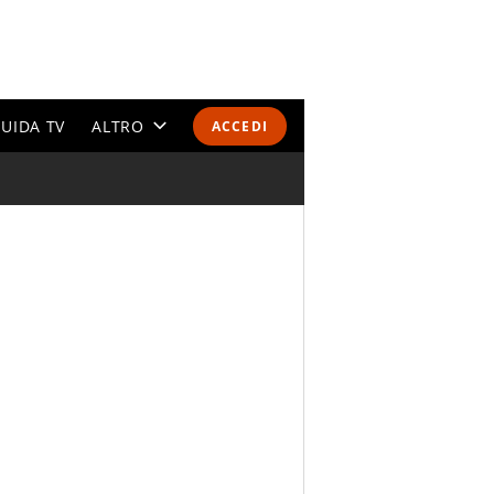
UIDA TV
ALTRO
ACCEDI
CALENDARI E CLASSIFICHE
ALTRI SPORT
MONDIALI 2026
OLIMPIADI
GOSSIP
LIFESTYLE