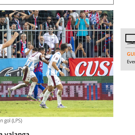
GUI
Even
n gol (LPS)
a valanga