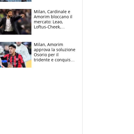
record di Ceccon
Milan, Cardinale e
Amorim bloccano il
mercato: Leao,
Loftus-Cheek,
Estupinian e
Gimenez in bilico,
Soulè e Osorio nel
Milan, Amorim
mirino
approva la soluzione
Osorio per il
tridente e conquista
Jashari: la frecciata
dello svizzero all'ex
Allegri