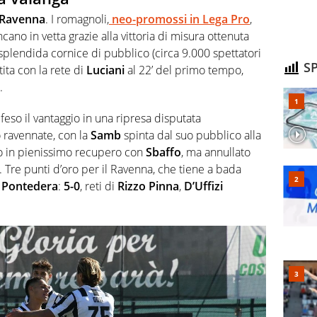
Ravenna
. I romagnoli,
neo-promossi in Lega Pro
,
ancano in vetta grazie alla vittoria di misura ottenuta
 splendida cornice di pubblico (circa 9.000 spettatori
SP
tita con la rete di
Luciani
al 22’ del primo tempo,
.
feso il vantaggio in una ripresa disputata
ravennate, con la
Samb
spinta dal suo pubblico alla
to in pienissimo recupero con
Sbaffo
, ma annullato
. Tre punti d’oro per il Ravenna, che tiene a bada
l
Pontedera
:
5-0
, reti di
Rizzo Pinna
,
D’Uffizi