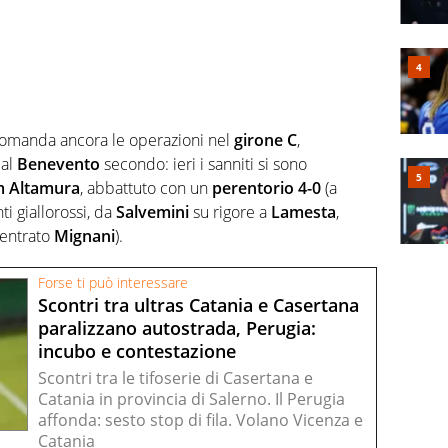
omanda ancora le operazioni nel
girone C
,
dal
Benevento
secondo: ieri i sanniti si sono
 Altamura
, abbattuto con un
perentorio 4-0
(a
ti giallorossi, da
Salvemini
su rigore a
Lamesta
,
bentrato
Mignani
).
Forse ti può interessare
Scontri tra ultras Catania e Casertana
paralizzano autostrada, Perugia:
incubo e contestazione
Scontri tra le tifoserie di Casertana e
Catania in provincia di Salerno. Il Perugia
affonda: sesto stop di fila. Volano Vicenza e
Catania