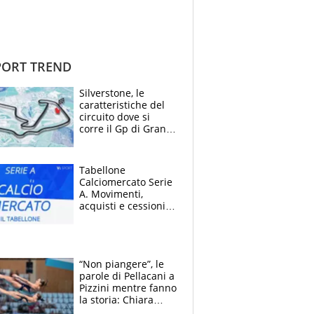
ORT TREND
Silverstone, le
caratteristiche del
circuito dove si
corre il Gp di Gran
Bretagna del
Motomondiale
Tabellone
Calciomercato Serie
A. Movimenti,
acquisti e cessioni:
estate 2026-27
“Non piangere”, le
parole di Pellacani a
Pizzini mentre fanno
la storia: Chiara
batte anche il