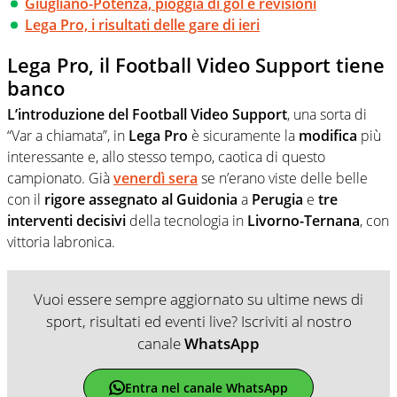
Giugliano-Potenza, pioggia di gol e revisioni
Lega Pro, i risultati delle gare di ieri
Lega Pro, il Football Video Support tiene
banco
L’introduzione del Football Video Support
, una sorta di
“Var a chiamata”, in
Lega Pro
è sicuramente la
modifica
più
interessante e, allo stesso tempo, caotica di questo
campionato. Già
venerdì sera
se n’erano viste delle belle
con il
rigore assegnato al Guidonia
a
Perugia
e
tre
interventi decisivi
della tecnologia in
Livorno-Ternana
, con
vittoria labronica.
Vuoi essere sempre aggiornato su ultime news di
sport, risultati ed eventi live? Iscriviti al nostro
canale
WhatsApp
Entra nel canale WhatsApp