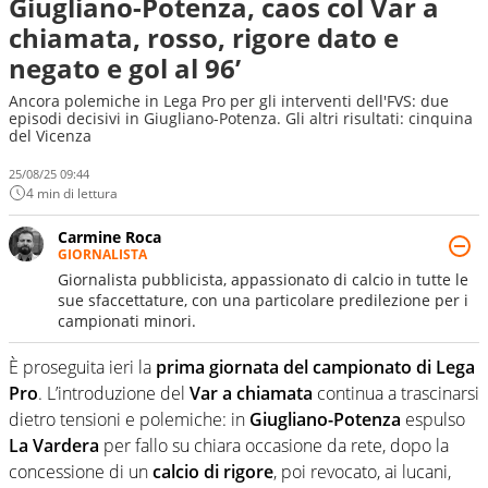
Giugliano-Potenza, caos col Var a
chiamata, rosso, rigore dato e
negato e gol al 96’
Ancora polemiche in Lega Pro per gli interventi dell'FVS: due
episodi decisivi in Giugliano-Potenza. Gli altri risultati: cinquina
del Vicenza
25/08/25 09:44
4 min di lettura
Carmine Roca
GIORNALISTA
Giornalista pubblicista, appassionato di calcio in tutte le
sue sfaccettature, con una particolare predilezione per i
campionati minori.
È proseguita ieri la
prima giornata del campionato di Lega
Pro
. L’introduzione del
Var a chiamata
continua a trascinarsi
dietro tensioni e polemiche: in
Giugliano-Potenza
espulso
La Vardera
per fallo su chiara occasione da rete, dopo la
concessione di un
calcio di rigore
, poi revocato, ai lucani,