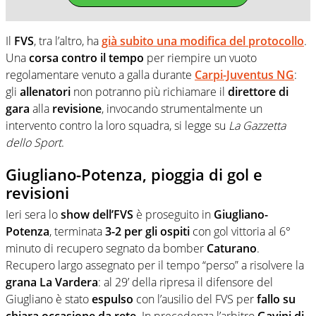
Il
FVS
, tra l’altro, ha
già subito una modifica del protocollo
.
Una
corsa contro il tempo
per riempire un vuoto
regolamentare venuto a galla durante
Carpi-Juventus NG
:
gli
allenatori
non potranno più richiamare il
direttore di
gara
alla
revisione
, invocando strumentalmente un
intervento contro la loro squadra, si legge su
La Gazzetta
dello Sport
.
Giugliano-Potenza, pioggia di gol e
revisioni
Ieri sera lo
show dell’FVS
è proseguito in
Giugliano-
Potenza
, terminata
3-2 per gli ospiti
con gol vittoria al 6°
minuto di recupero segnato da bomber
Caturano
.
Recupero largo assegnato per il tempo “perso” a risolvere la
grana La Vardera
: al 29’ della ripresa il difensore del
Giugliano è stato
espulso
con l’ausilio del FVS per
fallo su
chiara occasione da rete
. In precedenza l’arbitro
Gavini di