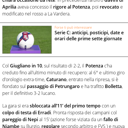
Aprilia
aveva concesso il
rigore al Potenza
, poi
revocato
e
modificato nel rosso a La Vardera.
Forse ti può interessare
Serie C: anticipi, posticipi, date e
orari delle prime sette giornate
Col
Giugliano in 10
, sul risultato di 2-2, il
Potenza
c’ha
creduto fino all’ultimo minuto di recupero: al 6° e ultimo giro
d’orologio extra-time,
Caturano
, entrato nella ripresa, si è
fiondato sul
passaggio di Petrungaro
e ha trafitto
Bolletta
,
per il definitivo 3-2 lucano.
La gara si era
sbloccata all’11’ del primo tempo
con un
colpo di testa di Erradi
. Pronta risposta dei campani col
pareggio di Nepi
al 15’ (azione forse viziata da un
fallo di
Njambe
su Burgio,
regolare
secondo arbitro e FVS ) e nuova