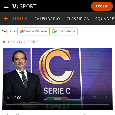
ACCEDI
SERIE C
CALENDARIO
CLASSIFICA
SQUADRE
Seguici su:
Google Discover
Fonti preferite
CALCIO
SERIE C