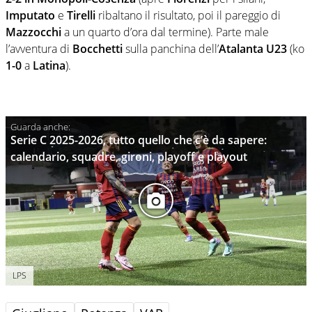
Imputato
e
Tirelli
ribaltano il risultato, poi il pareggio di
Mazzocchi
a un quarto d’ora dal termine). Parte male
l’avventura di
Bocchetti
sulla panchina dell’
Atalanta U23
(ko
1-0
a
Latina
).
Serie C 2025-2026, tutto quello che c’è da sapere:
calendario, squadre, gironi, playoff e playout
LPS