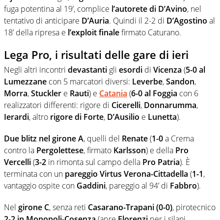
fuga potentina al 19’, complice
l’autorete di D’Avino
, nel
tentativo di anticipare
D’Auria
. Quindi il 2-2 di
D’Agostino
al
18’ della ripresa e
l’exploit finale
firmato Caturano.
Lega Pro, i risultati delle gare di ieri
Negli altri incontri
devastanti
gli
esordi
di
Vicenza
(
5-0 al
Lumezzane
con 5 marcatori diversi:
Leverbe
,
Sandon
,
Morra
,
Stuckler
e
Rauti
) e
Catania
(
6-0 al Foggia
con 6
realizzatori differenti: rigore di
Cicerelli
,
Donnarumma
,
Ierardi
, altro
rigore di Forte
,
D’Ausilio
e
Lunetta
).
Due blitz nel girone A
, quelli del
Renate
(
1-0
a Crema
contro la
Pergolettese
, firmato
Karlsson
) e della
Pro
Vercelli
(
3-2
in rimonta sul campo della
Pro Patria
). È
terminata con un
pareggio Virtus Verona-Cittadella
(
1-1
,
vantaggio ospite con
Gaddini
, pareggio al 94’ di
Fabbro
).
Nel
girone C
, senza reti
Casarano-Trapani (0-0)
, pirotecnico
2-2 in Monopoli-Cosenza
(apre
Florenzi
per i silani,