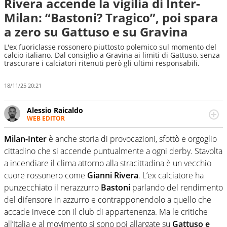
Rivera accende la vigilia di Inter-
Milan: “Bastoni? Tragico”, poi spara
a zero su Gattuso e su Gravina
L'ex fuoriclasse rossonero piuttosto polemico sul momento del
calcio italiano. Dal consiglio a Gravina ai limiti di Gattuso, senza
trascurare i calciatori ritenuti però gli ultimi responsabili.
18/11/25 20:21
Alessio Raicaldo
WEB EDITOR
Un figlio che si chiama Diego e la tesi di laurea sugli stadi
di proprietà in Italia. Il calcio quale filo conduttore
Milan-Inter
è anche storia di provocazioni, sfottò e orgoglio
irrinunciabile tra passione e professione. Per Virgilio
cittadino che si accende puntualmente a ogni derby. Stavolta
Sport indaga, approfondisce e scandaglia l'universo
a incendiare il clima attorno alla stracittadina è un vecchio
mondo dello sport per antonomasia
cuore rossonero come
Gianni Rivera
. L’ex calciatore ha
punzecchiato il nerazzurro
Bastoni
parlando del rendimento
del difensore in azzurro e contrapponendolo a quello che
accade invece con il club di appartenenza. Ma le critiche
all’Italia e al movimento si sono poi allargate su
Gattuso e