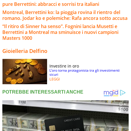
pure Berrettini: abbracci e sorrisi tra italiani
Montreal, Berrettini ko: la pioggia rovina il rientro del
romano. Jodar ko e polemiche: Rafa ancora sotto accusa
“Il ritiro di Sinner ha senso”. Fognini lancia Musetti e
Berrettini a Montreal ma sminuisce i nuovi campioni
Masters 1000
Gioielleria Delfino
Investire in oro
L’oro torna protagonista tra gli investimenti
sicuri
LEGGI