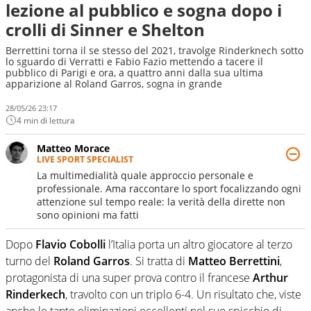
lezione al pubblico e sogna dopo i
crolli di Sinner e Shelton
Berrettini torna il se stesso del 2021, travolge Rinderknech sotto
lo sguardo di Verratti e Fabio Fazio mettendo a tacere il
pubblico di Parigi e ora, a quattro anni dalla sua ultima
apparizione al Roland Garros, sogna in grande
28/05/26 23:17
4 min di lettura
Matteo Morace
LIVE SPORT SPECIALIST
La multimedialità quale approccio personale e
professionale. Ama raccontare lo sport focalizzando ogni
attenzione sul tempo reale: la verità della dirette non
sono opinioni ma fatti
Dopo
Flavio Cobolli
l’Italia porta un altro giocatore al terzo
turno del
Roland Garros
. Si tratta di
Matteo Berrettini
,
protagonista di una super prova contro il francese
Arthur
Rinderkech
, travolto con un triplo 6-4. Un risultato che, viste
anche le tante eliminazioni eccellenti nel suo spicchio di