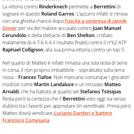
La vittoria contro
Rinderknech
permette a
Berrettini
di
sognare in questo
Roland Garros
. L’azzurro infatti si ritrova
con una ghiotta chance dopo
l’uscita a sorpresa di
Jannik
Sinner
per via del malore accusato contro
Juan Manuel
Cerundolo
e della debacle di
Ben Shelton
, crollato
malamente (6-4 7-6 6-4 il risultato finale) contro il n°62 ATP
Raphael Collignon
, alla sua prima vittoria contro un top-5.
Nel quarto di Matteo è infatti rimasta una sola testa di serie
in corsa, il non proprio imbattibile – soprattutto sulla terra
rossa –
Frances Tiafoe
. Non mancano comunque i giocatori
insidiosi come
Martin Landaluce
e un ritrovato
Matteo
Arnaldi
, che ha battuto al quarto set
Stefanos Tsitsipas
.
Resta però la certezza che il
Berrettini
visto oggi sia senza
dubbio tra i favoriti per approdare tin semifinale. Prima però
Matteo dovrà vendicare
Luciano Darderi
e battere
Francisco Comesana
.