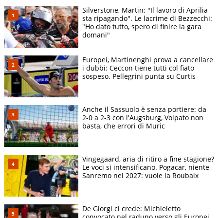
Silverstone, Martin: "Il lavoro di Aprilia
sta ripagando". Le lacrime di Bezzecchi:
"Ho dato tutto, spero di finire la gara
domani"
Europei, Martinenghi prova a cancellare
i dubbi: Ceccon tiene tutti col fiato
sospeso. Pellegrini punta su Curtis
Anche il Sassuolo è senza portiere: da
2-0 a 2-3 con l'Augsburg, Volpato non
basta, che errori di Muric
Vingegaard, aria di ritiro a fine stagione?
Le voci si intensificano. Pogacar, niente
Sanremo nel 2027: vuole la Roubaix
De Giorgi ci crede: Michieletto
convocato nel raduno verso gli Europei.