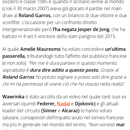
svizzero è classe 1985 e quando il siciliano venne al mondo
(cioè il 30 marzo 2007) aveva già giocato 4 partite nel main
draw al
Roland Garros,
con un bilancio di due vittorie e due
sconfitte. L’occasione per un confronto diretto
intergenerazionale però
l’ha negata Jesper de Jong
, che ha
battuto in 4 set il vincitore dello slam parigino del 2015.
Al quale
Amelie Mauresmo
ha voluto concedere
un’ultima
passerella,
tributandogli tutto l’affetto del pubblico francese
(e non solo).
“Per me è dura parlare in questo momento,
soprattutto è
dura dire addio a questo posto.
Grazie al
Roland Garros
ho potuto sognare e posso solo dire grazie a
chi mi ha permesso di vivere ciò che ho vissuto nella realtà”.
Wawrinka
è stato accolto da un video nel quale tanti suoi ex
avversari (quindi
Federer,
Nadal
e
Djokovic)
e gli attuali
leader del circuito
(Sinner
e
Alcaraz)
lo hanno voluto
salutare, consapevoli dell’impatto avuto nel torneo francese
ma più in generale nel mondo del tennis.
“Non vorresti
mai