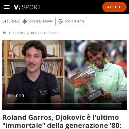
ACCEDI
Seguici su:
Google Discover
Fonti preferite
TENNIS
ROLAND GARROS
Roland Garros, Djokovic è l'ultimo
"immortale" della generazione '80: