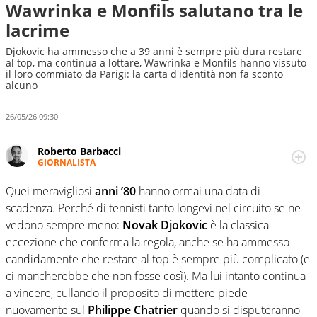
Wawrinka e Monfils salutano tra le
lacrime
Djokovic ha ammesso che a 39 anni è sempre più dura restare
al top, ma continua a lottare, Wawrinka e Monfils hanno vissuto
il loro commiato da Parigi: la carta d'identità non fa sconto
alcuno
26/05/26 09:30
Roberto Barbacci
GIORNALISTA
Giornalista (pubblicista) sportivo a tutto campo, è il
tuttologo di Virgilio Sport. Provate a chiedergli di boxe, di
Quei meravigliosi
anni ’80
hanno ormai una data di
scherma, di volley o di curling: ve ne farà innamorare
scadenza. Perché di tennisti tanto longevi nel circuito se ne
vedono sempre meno:
Novak Djokovic
è la classica
eccezione che conferma la regola, anche se ha ammesso
candidamente che restare al top è sempre più complicato (e
ci mancherebbe che non fosse così). Ma lui intanto continua
a vincere, cullando il proposito di mettere piede
nuovamente sul
Philippe Chatrier
quando si disputeranno