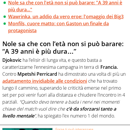
Nole sa che con l'età non si può barare: "A 39 anni è
più dura..."
Wawrinka, un addio da vero eroe: l'omaggio dei Big3
Monfils, cuore matto: con Gaston un finale da
protagonista
Nole sa che con l’età non si può barare:
“A 39 anni è più dura…”
Djokovic
ha l’elisir di lunga vita, e questo basta a
caratterizzarne l’ennesima campagna in terra di
Francia.
Contro
Mpetshi Perricard
ha dimostrato una volta di più un
adattamento invidiabile alle condizioni
che ha trovato
lungo il cammino, superando le criticità emerse nel primo
set per poi venir fuori alla distanza e chiudere l’incontro in 4
parziali.
“Quando devo tenere a bada i nervi nei momenti
chiave del match vuol dire che
c’è da sforzarsi tanto a
livello mentale
”,
ha spiegato l’ex numero 1 del mondo.
Forse ti può interessare