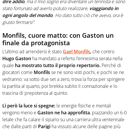
dire addio
, ma il mio sogno era diventare un tennista e sono
stato fortunato ad averlo potuto realizzare,
viaggiando in
ogni angolo del mondo
. Ho dato tutto ciò che avevo, ora è
giusto fermarsi”.
Monfils, cuore matto: con Gaston un
finale da protagonista
L’ultimo ad arrendersi è stato
Gael Monfils
,
che contro
Hugo Gaston
ha mandato a referto l’ennesima serata nella
quale
ha mostrato tutto il proprio repertorio.
Perché di
giocatori come
Monfils
se ne sono visti pochi, e pochi se ne
vedranno: va sotto due set a zero, trova la forza per spingere
la partita al quarto, poi brekka subito il connazionale e lo
trascina di prepotenza al quinto.
Lì però la luce si spegne:
le energie fisiche e mentali
vengono meno e
Gaston ne ha approfitta
, piazzando un 6-0
letale che fa calare il sipario su una carriera ultra ventennale
che dalle parti di
Parigi
ha vissuto alcune delle pagine più