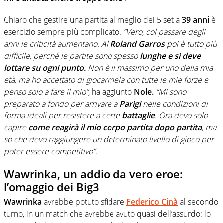
Chiaro che gestire una partita al meglio dei 5 set a
39 anni
è
esercizio sempre più complicato.
“Vero, col passare degli
anni le criticità aumentano. Al
Roland Garros
poi è tutto più
difficile, perché le partite sono spesso
lunghe e si deve
lottare su ogni punto.
Non è il massimo per uno della mia
età, ma ho accettato di giocarmela con tutte le mie forze e
penso solo a fare il mio”,
ha aggiunto
Nole.
“Mi sono
preparato a fondo per arrivare a
Parigi
nelle condizioni di
forma ideali per resistere a certe
battaglie
. Ora devo solo
capire
come reagirà il mio corpo partita dopo partita
, ma
so che devo raggiungere un determinato livello di gioco per
poter essere competitivo”.
Wawrinka, un addio da vero eroe:
l’omaggio dei Big3
Wawrinka
avrebbe potuto sfidare
Federico Cinà
al secondo
turno, in un match che avrebbe avuto quasi dell’assurdo: lo