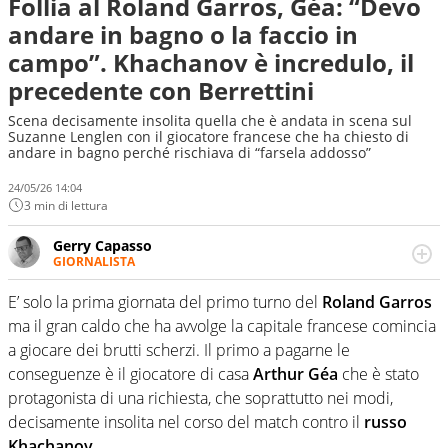
Follia al Roland Garros, Géa: “Devo
andare in bagno o la faccio in
campo”. Khachanov è incredulo, il
precedente con Berrettini
Scena decisamente insolita quella che è andata in scena sul
Suzanne Lenglen con il giocatore francese che ha chiesto di
andare in bagno perché rischiava di “farsela addosso”
24/05/26 14:04
3 min di lettura
Gerry Capasso
GIORNALISTA
Per lui gli sport americani non hanno segreti: basket,
football, baseball e la capacità innata di trovare la notizia
E’ solo la prima giornata del primo turno del
Roland Garros
dove altri non vedono granché
ma il gran caldo che ha avvolge la capitale francese comincia
a giocare dei brutti scherzi. Il primo a pagarne le
conseguenze è il giocatore di casa
Arthur Géa
che è stato
protagonista di una richiesta, che soprattutto nei modi,
decisamente insolita nel corso del match contro il
russo
Khachanov.