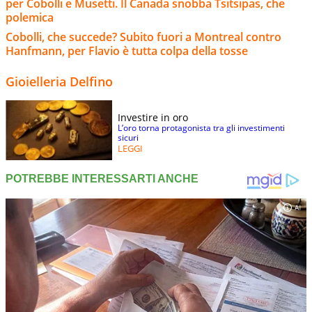
per Cobolli e Musetti. Il Canada snobba Tsitsipas, che
polemica
Cobolli, che succede? Subito fuori a Montreal contro
Hanfmann, per Flavio è tutta colpa della tosse
Gioielleria Delfino
Investire in oro
L’oro torna protagonista tra gli investimenti
sicuri
LEGGI