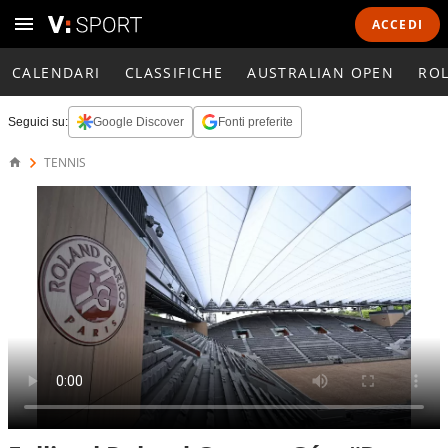
ACCEDI
CALENDARI
CLASSIFICHE
AUSTRALIAN OPEN
RO
Seguici su:
Google Discover
Fonti preferite
TENNIS