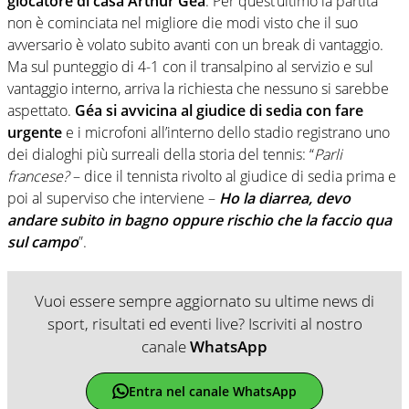
giocatore di casa Arthur Géa
. Per quest’ultimo la partita
non è cominciata nel migliore die modi visto che il suo
avversario è volato subito avanti con un break di vantaggio.
Ma sul punteggio di 4-1 con il transalpino al servizio e sul
vantaggio interno, arriva la richiesta che nessuno si sarebbe
aspettato.
Géa si avvicina al giudice di sedia con fare
urgente
e i microfoni all’interno dello stadio registrano uno
dei dialoghi più surreali della storia del tennis: “
Parli
francese?
– dice il tennista rivolto al giudice di sedia prima e
poi al superviso che interviene –
Ho la diarrea, devo
andare subito in bagno oppure rischio che la faccio qua
sul campo
”.
Vuoi essere sempre aggiornato su ultime news di
sport, risultati ed eventi live? Iscriviti al nostro
canale
WhatsApp
Entra nel canale WhatsApp