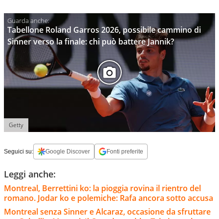
Tabellone Roland Garros 2026, possibile cammino di
Sinner verso la finale: chi può battere Jannik?
Getty
Seguici su:
Google Discover
Fonti preferite
Leggi anche:
Montreal, Berrettini ko: la pioggia rovina il rientro del
romano. Jodar ko e polemiche: Rafa ancora sotto accusa
Montreal senza Sinner e Alcaraz, occasione da sfruttare