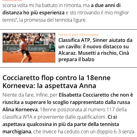
scorsa volta mi ha battuto in rimonta, ma
a due anni di
distanza ho più esperienza
e sto ritrovando il mio miglior
tennis”, la promessa del tennista ligure.
Forse ti può interessare
Classifica ATP, Sinner aiutato da
un cavillo: il nuovo distacco su
Alcaraz. Musetti a rischio, Cinà
prepara il balzo
Cocciaretto flop contro la 18enne
Korneeva: la aspettava Anna
Niente da fare, infine, per
Elisabetta Cocciaretto che non è
riuscita a superare lo scoglio rappresentato dalla russa
Alina Korneeva
, 18enne posizionata al numero 117 della
classifica WTA e proveniente dalle qualificazioni.
Ci si
aspettava qualcosina in più da parte della tennista
marchigiana
, che invece ha ceduto con un doppio 6-3 senza