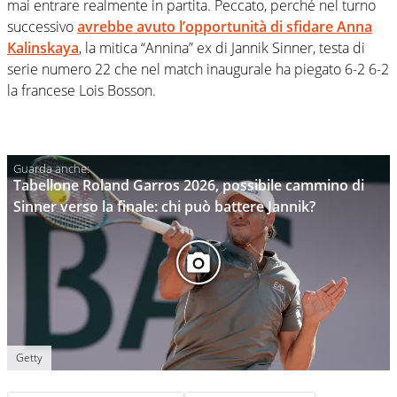
mai entrare realmente in partita. Peccato, perché nel turno
successivo
avrebbe avuto l’opportunità di sfidare Anna
Kalinskaya
, la mitica “Annina” ex di Jannik Sinner, testa di
serie numero 22 che nel match inaugurale ha piegato 6-2 6-2
la francese Lois Bosson.
Tabellone Roland Garros 2026, possibile cammino di
Sinner verso la finale: chi può battere Jannik?
Getty