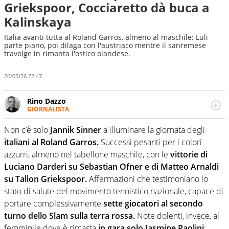
Griekspoor, Cocciaretto dà buca a
Kalinskaya
Italia avanti tutta al Roland Garros, almeno al maschile: Luli
parte piano, poi dilaga con l'austriaco mentre il sanremese
travolge in rimonta l'ostico olandese.
26/05/26 22:47
Rino Dazzo
GIORNALISTA
Se mai ci fosse modo di traslare il glossario del calcio in
una nicchia di esperti, lui ne farebbe parte. Non si perde
Non c’è solo
Jannik Sinner
a illuminare la giornata degli
una svista arbitrale né gli umori social del mondo delle
italiani al Roland Garros.
Successi pesanti per i colori
curve
azzurri, almeno nel tabellone maschile, con le
vittorie di
Luciano Darderi su Sebastian Ofner e di Matteo Arnaldi
su Tallon Griekspoor.
Affermazioni che testimoniano lo
stato di salute del movimento tennistico nazionale, capace di
portare complessivamente
sette giocatori al secondo
turno dello Slam sulla terra rossa.
Note dolenti, invece, al
femminile dove è rimasta
in gara solo Jasmine Paolini
: