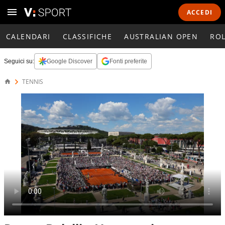
ACCEDI
CALENDARI
CLASSIFICHE
AUSTRALIAN OPEN
RO
Seguici su:
Google Discover
Fonti preferite
TENNIS