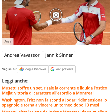
Ansa
Andrea Vavassori
Jannik Sinner
Seguici su:
Google Discover
Fonti preferite
Leggi anche:
Musetti soffre un set, risale la corrente e liquida l'ostico
Mejia: vittoria di carattere all'esordio a Montreal
Washington, Fritz non fa sconti a Jodar: ridimensiona lo
spagnolo e torna a vincere un torneo dopo 13 mesi