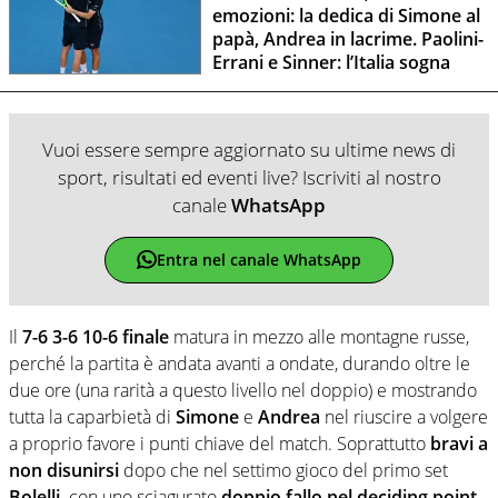
emozioni: la dedica di Simone al
papà, Andrea in lacrime. Paolini-
Errani e Sinner: l’Italia sogna
Vuoi essere sempre aggiornato su ultime news di
sport, risultati ed eventi live? Iscriviti al nostro
canale
WhatsApp
Entra nel canale WhatsApp
Il
7-6 3-6 10-6 finale
matura in mezzo alle montagne russe,
perché la partita è andata avanti a ondate, durando oltre le
due ore (una rarità a questo livello nel doppio) e mostrando
tutta la caparbietà di
Simone
e
Andrea
nel riuscire a volgere
a proprio favore i punti chiave del match. Soprattutto
bravi a
non disunirsi
dopo che nel settimo gioco del primo set
Bolelli,
con uno sciagurato
doppio fallo nel deciding point,