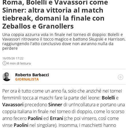
Roma, Bolelli e Vavassori come
Sinner: altra vittoria al match
tiebreak, domani la finale con
Zeballos e Granollers
Una coppia azzurra vola in finale nel torneo di doppio: Bolelli e
Vavassori ritrovano il tocco magico e battono Skupski e Harrison,
raggiungendo l'atto conclusivo dove non avranno nulla da
perdere
16/05/26 17:22
4 min di lettura
Roberto Barbacci
GIORNALISTA
Giornalista (pubblicista) sportivo a tutto campo, è il
tuttologo di Virgilio Sport. Provate a chiedergli di boxe, di
Per ora è tutto come un anno fa, solo che anziché nei tornei
scherma, di volley o di curling: ve ne farà innamorare
femminili tocca ai maschi fare la parte del leone:
Bolelli
e
Vavassori
precedono
Sinner
di un’incollatura e portano una
coppia italiana in finale nel torneo di doppio, come lo scorso
anno fecero
Paolini
ed
Errani
(che poi vinsero, così come
vinse
Paolini
nel singolare). Insomma, i maschietti hanno