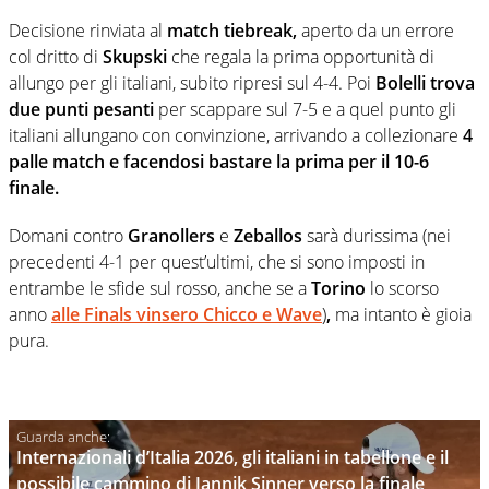
Decisione rinviata al
match tiebreak,
aperto da un errore
col dritto di
Skupski
che regala la prima opportunità di
allungo per gli italiani, subito ripresi sul 4-4. Poi
Bolelli
trova
due punti pesanti
per scappare sul 7-5 e a quel punto gli
italiani allungano con convinzione, arrivando a collezionare
4
palle match e facendosi bastare la prima per il 10-6
finale.
Domani contro
Granollers
e
Zeballos
sarà durissima (nei
precedenti 4-1 per quest’ultimi, che si sono imposti in
entrambe le sfide sul rosso, anche se a
Torino
lo scorso
anno
alle Finals vinsero Chicco e Wave
)
,
ma intanto è gioia
pura.
Internazionali d’Italia 2026, gli italiani in tabellone e il
possibile cammino di Jannik Sinner verso la finale