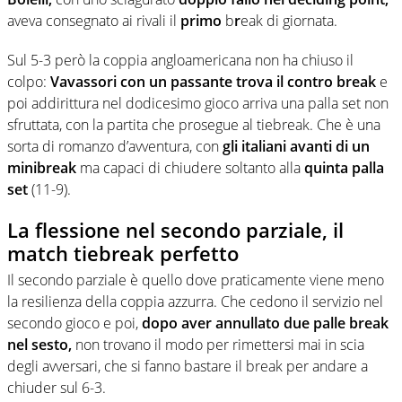
aveva consegnato ai rivali il
primo
b
r
eak di giornata.
Sul 5-3 però la coppia angloamericana non ha chiuso il
colpo:
Vavassori con un passante trova il contro break
e
poi addirittura nel dodicesimo gioco arriva una palla set non
sfruttata, con la partita che prosegue al tiebreak. Che è una
sorta di romanzo d’avventura, con
gli italiani avanti di un
minibreak
ma capaci di chiudere soltanto alla
quinta palla
set
(11-9).
La flessione nel secondo parziale, il
match tiebreak perfetto
Il secondo parziale è quello dove praticamente viene meno
la resilienza della coppia azzurra. Che cedono il servizio nel
secondo gioco e poi,
dopo aver annullato due palle break
nel sesto,
non trovano il modo per rimettersi mai in scia
degli avversari, che si fanno bastare il break per andare a
chiuder sul 6-3.