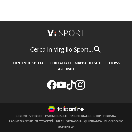
Cerca in Virgilio Sport...
CONTENUTI SPECIALI
CONTATTACI
MAPPA DEL SITO
FEED RSS
ARCHIVIO
LIBERO
VIRGILIO
PAGINEGIALLE
PAGINEGIALLE SHOP
PGCASA
PAGINEBIANCHE
TUTTOCITTÀ
DILEI
SIVIAGGIA
QUIFINANZA
BUONISSIMO
SUPEREVA