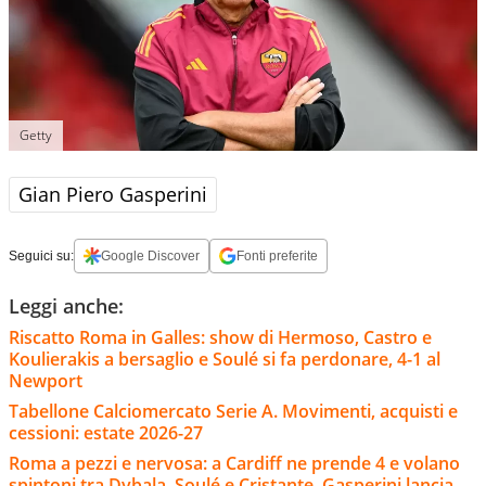
Getty
Gian Piero Gasperini
Seguici su:
Google Discover
Fonti preferite
Leggi anche:
Riscatto Roma in Galles: show di Hermoso, Castro e
Koulierakis a bersaglio e Soulé si fa perdonare, 4-1 al
Newport
Tabellone Calciomercato Serie A. Movimenti, acquisti e
cessioni: estate 2026-27
Roma a pezzi e nervosa: a Cardiff ne prende 4 e volano
spintoni tra Dybala, Soulé e Cristante. Gasperini lancia