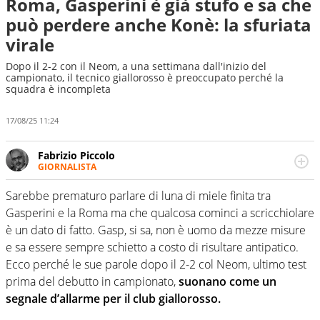
Roma, Gasperini è già stufo e sa che
può perdere anche Konè: la sfuriata
virale
Dopo il 2-2 con il Neom, a una settimana dall'inizio del
campionato, il tecnico giallorosso è preoccupato perché la
squadra è incompleta
17/08/25 11:24
Fabrizio Piccolo
GIORNALISTA
Nella sua carriera ha seguito numerose manifestazioni
sportive e collaborato con agenzie e testate. Esperienza,
Sarebbe prematuro parlare di luna di miele finita tra
competenza, conoscenza e memoria storica. Si occupa
Gasperini e la Roma ma che qualcosa cominci a scricchiolare
prevalentemente di calcio
è un dato di fatto. Gasp, si sa, non è uomo da mezze misure
e sa essere sempre schietto a costo di risultare antipatico.
Ecco perché le sue parole dopo il 2-2 col Neom, ultimo test
prima del debutto in campionato,
suonano come un
segnale d’allarme per il club giallorosso.