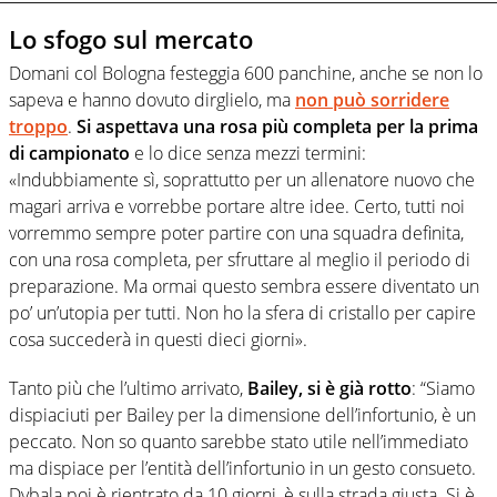
Lo sfogo sul mercato
Domani col Bologna festeggia 600 panchine, anche se non lo
sapeva e hanno dovuto dirglielo, ma
non può sorridere
troppo
.
Si aspettava una rosa più completa per la prima
di campionato
e lo dice senza mezzi termini:
«Indubbiamente sì, soprattutto per un allenatore nuovo che
magari arriva e vorrebbe portare altre idee. Certo, tutti noi
vorremmo sempre poter partire con una squadra definita,
con una rosa completa, per sfruttare al meglio il periodo di
preparazione. Ma ormai questo sembra essere diventato un
po’ un’utopia per tutti. Non ho la sfera di cristallo per capire
cosa succederà in questi dieci giorni».
Tanto più che l’ultimo arrivato,
Bailey, si è già rotto
: “Siamo
dispiaciuti per Bailey per la dimensione dell’infortunio, è un
peccato. Non so quanto sarebbe stato utile nell’immediato
ma dispiace per l’entità dell’infortunio in un gesto consueto.
Dybala poi è rientrato da 10 giorni, è sulla strada giusta. Si è