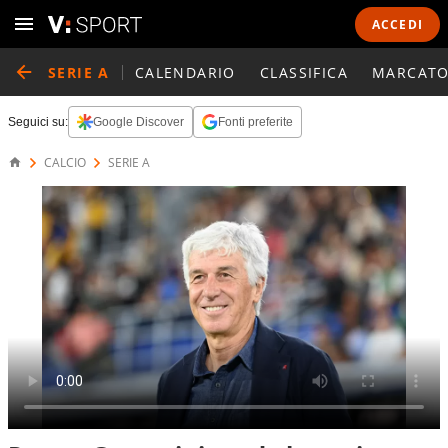
ACCEDI
SERIE A
CALENDARIO
CLASSIFICA
MARCATO
Seguici su:
Google Discover
Fonti preferite
CALCIO
SERIE A