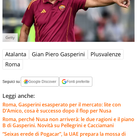
Getty
Atalanta
Gian Piero Gasperini
Plusvalenze
Roma
Seguici su:
Google Discover
Fonti preferite
Leggi anche:
Roma, Gasperini esasperato per il mercato: lite con
D’Amico, cosa è successo dopo il flop per Nusa
Roma, perché Nusa non arriverà: le due ragioni e il piano
B di Gasperini. Novità su Pellegrini e Cacciamani
“Seixas erede di Pogacar”, la UAE prepara la mossa di