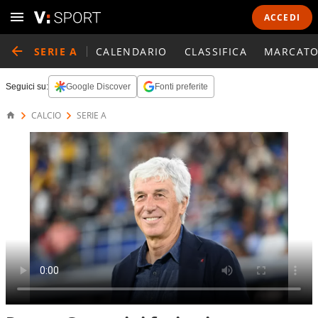
ACCEDI
SERIE A
CALENDARIO
CLASSIFICA
MARCATO
Seguici su:
Google Discover
Fonti preferite
CALCIO
SERIE A