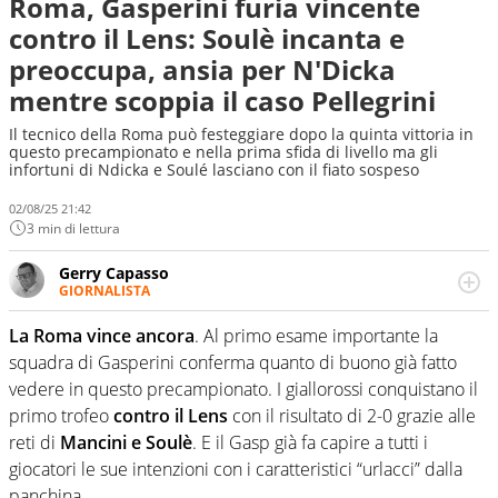
Roma, Gasperini furia vincente
contro il Lens: Soulè incanta e
preoccupa, ansia per N'Dicka
mentre scoppia il caso Pellegrini
Il tecnico della Roma può festeggiare dopo la quinta vittoria in
questo precampionato e nella prima sfida di livello ma gli
infortuni di Ndicka e Soulé lasciano con il fiato sospeso
02/08/25 21:42
3 min di lettura
Gerry Capasso
GIORNALISTA
Per lui gli sport americani non hanno segreti: basket,
football, baseball e la capacità innata di trovare la notizia
La Roma vince ancora
. Al primo esame importante la
dove altri non vedono granché
squadra di Gasperini conferma quanto di buono già fatto
vedere in questo precampionato. I giallorossi conquistano il
primo trofeo
contro il Lens
con il risultato di 2-0 grazie alle
reti di
Mancini e Soulè
. E il Gasp già fa capire a tutti i
giocatori le sue intenzioni con i caratteristici “urlacci” dalla
panchina.