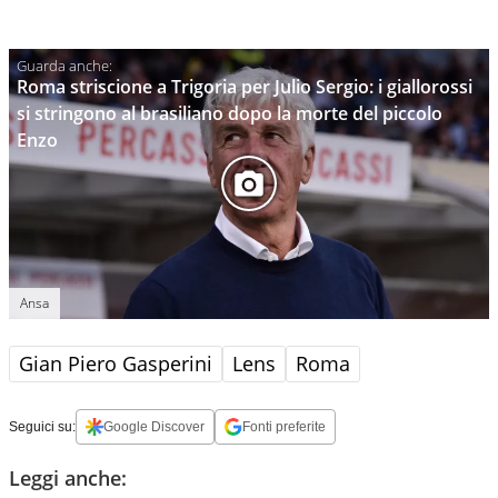
Roma striscione a Trigoria per Julio Sergio: i giallorossi
si stringono al brasiliano dopo la morte del piccolo
Enzo
Ansa
Gian Piero Gasperini
Lens
Roma
Seguici su:
Google Discover
Fonti preferite
Leggi anche: