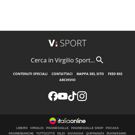
Cerca in Virgilio Sport...
CONTENUTI SPECIALI
CONTATTACI
MAPPA DEL SITO
FEED RSS
ARCHIVIO
LIBERO
VIRGILIO
PAGINEGIALLE
PAGINEGIALLE SHOP
PGCASA
PAGINEBIANCHE
TUTTOCITTÀ
DILEI
SIVIAGGIA
QUIFINANZA
BUONISSIMO