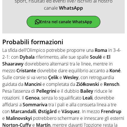
sport, risultati ed eventi live? Iscriviti al nostro
canale
WhatsApp
Entra nel canale WhatsApp
Probabili formazioni
La sfida dell’Olimpico potrebbe proporre una
Roma
in 3-4-
2-1: con
Dybala
riferimento, alle sue spalle
Soulé
e
El
Shaarawy
dovrebbero alternarsi tra le linee, mentre in
mezzo
Cristante
dovrebbe dare equilibrio accanto a
Koné
.
Sulle corsie si va verso
Çelik
e
Wesley
, con retroguardia
guidata da
Mancini
e completata da
Ziółkowski
e
Rensch
.
Pesa l’assenza di
Pellegrini
e il dubbio
Bailey
riduce le
rotazioni. Il
Genoa
, senza lo squalificato
Leali
, dovrebbe
affidarsi a
Sommariva
tra i pali e alla consueta linea a tre
con
Marcandalli
,
Østigård
e
Vásquez
. In mezzo
Frendrup
e
Malinovskyi
potrebbero schermare e innescare gli esterni
Norton-Cuffy
e
Martín
, mentre davanti l’opzione resta la