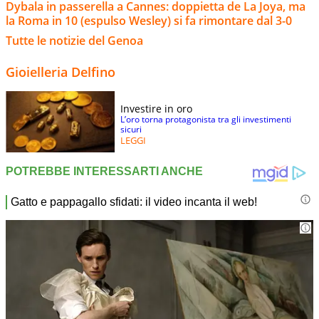
Dybala in passerella a Cannes: doppietta de La Joya, ma
la Roma in 10 (espulso Wesley) si fa rimontare dal 3-0
Tutte le notizie del Genoa
Gioielleria Delfino
Investire in oro
L’oro torna protagonista tra gli investimenti
sicuri
LEGGI