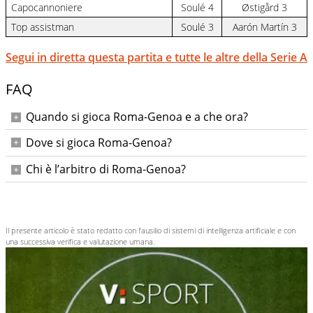
Capocannoniere
Soulé 4
Østigård 3
Top assistman
Soulé 3
Aarón Martín 3
Segui in diretta questa partita e tutte le altre della Serie A
FAQ
Quando si gioca Roma-Genoa e a che ora?
Lunedì 29 dicembre 2025 alle ore 20.45.
Dove si gioca Roma-Genoa?
Allo Stadio Olimpico di Roma.
Chi è l’arbitro di Roma-Genoa?
L’arbitro è Marco Di Bello, con PRONTERA al VAR.
Il presente articolo è stato redatto con l’ausilio di sistemi di intelligenza artificiale e con
una successiva verifica e valutazione umana.