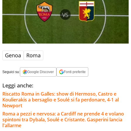
Genoa
Roma
Seguici su:
Google Discover
Fonti preferite
Leggi anche:
Riscatto Roma in Galles: show di Hermoso, Castro e
Koulierakis a bersaglio e Soulé si fa perdonare, 4-1 al
Newport
Roma a pezzi e nervosa: a Cardiff ne prende 4 e volano
spintoni tra Dybala, Soulé e Cristante. Gasperini lancia
l'allarme