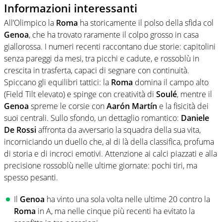
Informazioni interessanti
All’Olimpico la
Roma
ha storicamente il polso della sfida col
Genoa
, che ha trovato raramente il colpo grosso in casa
giallorossa. I numeri recenti raccontano due storie: capitolini
senza pareggi da mesi, tra picchi e cadute, e rossoblù in
crescita in trasferta, capaci di segnare con continuità.
Spiccano gli equilibri tattici: la
Roma
domina il campo alto
(Field Tilt elevato) e spinge con creatività di
Soulé
, mentre il
Genoa
spreme le corsie con
Aarón Martín
e la fisicità dei
suoi centrali. Sullo sfondo, un dettaglio romantico:
Daniele
De Rossi
affronta da avversario la squadra della sua vita,
incorniciando un duello che, al di là della classifica, profuma
di storia e di incroci emotivi. Attenzione ai calci piazzati e alla
precisione rossoblù nelle ultime giornate: pochi tiri, ma
spesso pesanti.
Il
Genoa
ha vinto una sola volta nelle ultime 20 contro la
Roma
in A, ma nelle cinque più recenti ha evitato la