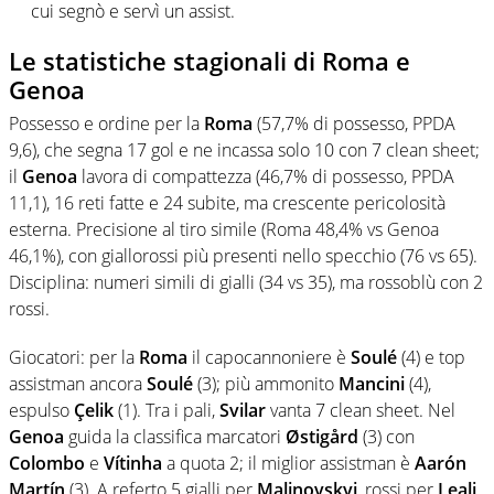
cui segnò e servì un assist.
Le statistiche stagionali di Roma e
Genoa
Possesso e ordine per la
Roma
(57,7% di possesso, PPDA
9,6), che segna 17 gol e ne incassa solo 10 con 7 clean sheet;
il
Genoa
lavora di compattezza (46,7% di possesso, PPDA
11,1), 16 reti fatte e 24 subite, ma crescente pericolosità
esterna. Precisione al tiro simile (Roma 48,4% vs Genoa
46,1%), con giallorossi più presenti nello specchio (76 vs 65).
Disciplina: numeri simili di gialli (34 vs 35), ma rossoblù con 2
rossi.
Giocatori: per la
Roma
il capocannoniere è
Soulé
(4) e top
assistman ancora
Soulé
(3); più ammonito
Mancini
(4),
espulso
Çelik
(1). Tra i pali,
Svilar
vanta 7 clean sheet. Nel
Genoa
guida la classifica marcatori
Østigård
(3) con
Colombo
e
Vítinha
a quota 2; il miglior assistman è
Aarón
Martín
(3). A referto 5 gialli per
Malinovskyi
, rossi per
Leali