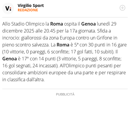
Virgilio Sport
REDAZIONE
Da oltre 20 anni informa in modo obiettivo e
appassionato su tutto il mondo dello sport. Calcio,
Allo Stadio Olimpico la
Roma
ospita il
Genoa
lunedì 29
calciomercato, F1, Motomondiale ma anche tennis,
dicembre 2025 alle 20.45 per la 17a giornata. Sfida a
volley, basket: su Virgilio Sport i tifosi e gli appassionati
sanno che troveranno sempre copertura completa e
incrocio: giallorossi da zona Europa contro un Grifone in
zero faziosità. La squadra di Virgilio Sport è formata da
pieno scontro salvezza. La
Roma
è 5ª con 30 punti in 16 gare
giornalisti ed esperti di sport abili sia nel gioco di
(10 vittorie, 0 pareggi, 6 sconfitte; 17 gol fatti, 10 subiti). Il
rimessa quando intercettano le notizie e le rilanciano
Genoa
è 17º con 14 punti (3 vittorie, 5 pareggi, 8 sconfitte;
verso la rete, sia nella costruzione dal basso quando
creano contenuti 100% originali ed esclusivi.
16 gol segnati, 24 incassati). All’Olimpico punti pesanti per
consolidare ambizioni europee da una parte e per respirare
in classifica dall’altra.