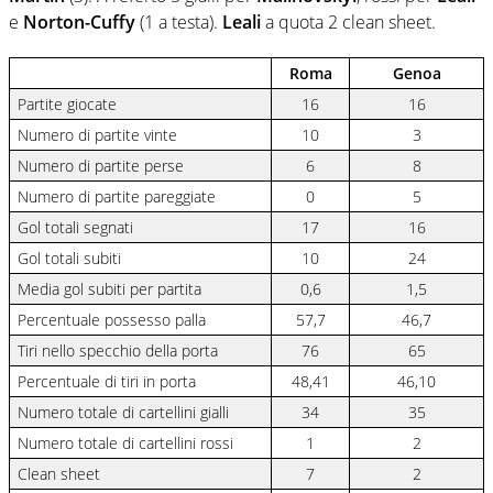
e
Norton-Cuffy
(1 a testa).
Leali
a quota 2 clean sheet.
Roma
Genoa
Partite giocate
16
16
Numero di partite vinte
10
3
Numero di partite perse
6
8
Numero di partite pareggiate
0
5
Gol totali segnati
17
16
Gol totali subiti
10
24
Media gol subiti per partita
0,6
1,5
Percentuale possesso palla
57,7
46,7
Tiri nello specchio della porta
76
65
Percentuale di tiri in porta
48,41
46,10
Numero totale di cartellini gialli
34
35
Numero totale di cartellini rossi
1
2
Clean sheet
7
2