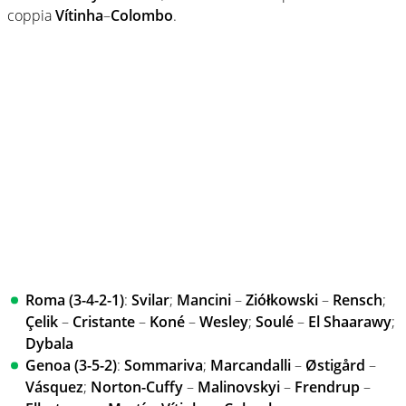
coppia
Vítinha
–
Colombo
.
Roma (3-4-2-1)
:
Svilar
;
Mancini
–
Ziółkowski
–
Rensch
;
Çelik
–
Cristante
–
Koné
–
Wesley
;
Soulé
–
El Shaarawy
;
Dybala
Genoa (3-5-2)
:
Sommariva
;
Marcandalli
–
Østigård
–
Vásquez
;
Norton-Cuffy
–
Malinovskyi
–
Frendrup
–