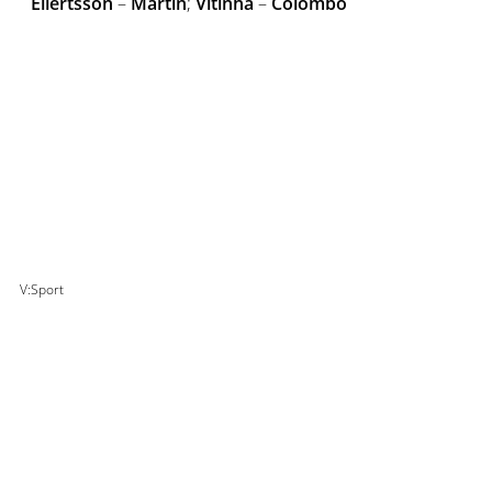
Ellertsson
–
Martín
;
Vítinha
–
Colombo
V:Sport