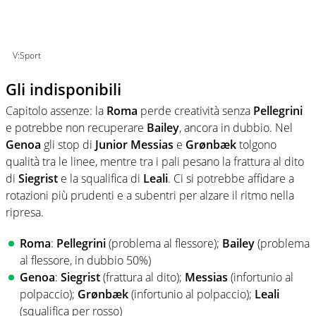
V:Sport
Gli indisponibili
Capitolo assenze: la
Roma
perde creatività senza
Pellegrini
e potrebbe non recuperare
Bailey
, ancora in dubbio. Nel
Genoa
gli stop di
Junior Messias
e
Grønbæk
tolgono
qualità tra le linee, mentre tra i pali pesano la frattura al dito
di
Siegrist
e la squalifica di
Leali
. Ci si potrebbe affidare a
rotazioni più prudenti e a subentri per alzare il ritmo nella
ripresa.
Roma
:
Pellegrini
(problema al flessore);
Bailey
(problema
al flessore, in dubbio 50%)
Genoa
:
Siegrist
(frattura al dito);
Messias
(infortunio al
polpaccio);
Grønbæk
(infortunio al polpaccio);
Leali
(squalifica per rosso)