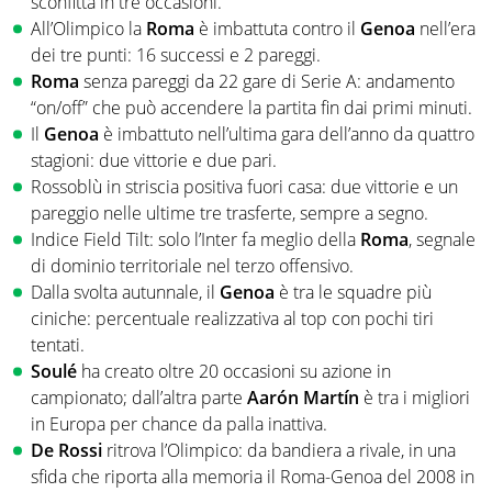
sconfitta in tre occasioni.
All’Olimpico la
Roma
è imbattuta contro il
Genoa
nell’era
dei tre punti: 16 successi e 2 pareggi.
Roma
senza pareggi da 22 gare di Serie A: andamento
“on/off” che può accendere la partita fin dai primi minuti.
Il
Genoa
è imbattuto nell’ultima gara dell’anno da quattro
stagioni: due vittorie e due pari.
Rossoblù in striscia positiva fuori casa: due vittorie e un
pareggio nelle ultime tre trasferte, sempre a segno.
Indice Field Tilt: solo l’Inter fa meglio della
Roma
, segnale
di dominio territoriale nel terzo offensivo.
Dalla svolta autunnale, il
Genoa
è tra le squadre più
ciniche: percentuale realizzativa al top con pochi tiri
tentati.
Soulé
ha creato oltre 20 occasioni su azione in
campionato; dall’altra parte
Aarón Martín
è tra i migliori
in Europa per chance da palla inattiva.
De Rossi
ritrova l’Olimpico: da bandiera a rivale, in una
sfida che riporta alla memoria il Roma-Genoa del 2008 in