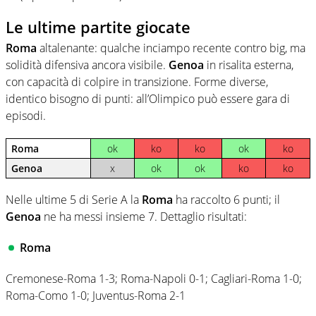
Le ultime partite giocate
Roma
altalenante: qualche inciampo recente contro big, ma
solidità difensiva ancora visibile.
Genoa
in risalita esterna,
con capacità di colpire in transizione. Forme diverse,
identico bisogno di punti: all’Olimpico può essere gara di
episodi.
Roma
ok
ko
ko
ok
ko
Genoa
x
ok
ok
ko
ko
Nelle ultime 5 di Serie A la
Roma
ha raccolto 6 punti; il
Genoa
ne ha messi insieme 7. Dettaglio risultati:
Roma
Cremonese-Roma 1-3; Roma-Napoli 0-1; Cagliari-Roma 1-0;
Roma-Como 1-0; Juventus-Roma 2-1