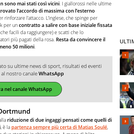
ono mai stati così vicini
. I giallorossi nelle ultime
trovato l’accordo di massima con l’esterno
 rinforzare l’attacco. L’inglese, che spinge per
ok per un
contratto a salire con base iniziale fissata
che facili da raggiungere) e scatti che lo
tori più pagati della rosa.
Resta da convincere il
ULTI
meno 50 milioni
.
o su ultime news di sport, risultati ed eventi
ti al nostro canale
WhatsApp
ra nel canale WhatsApp
a Dortmund
alla
riduzione di due ingaggi pensati come quelli di
i
, è la
partenza sempre più certa di Matias Soulé
,