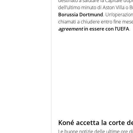
destinato a salutare la Capitale dop
dell’ultimo minuto di Aston Villa o 
Borussia Dortmund
. Un’operazion
chiamati a chiudere entro fine mese 
agreement
in essere con l’UEFA
.
Koné accetta la corte de
Le buone notizie delle ultime ore di