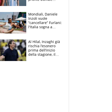
contro la Pulce
Mondiali, Daniele
Inzoli vuole
“cancellare” Furlani:
l'Italia sogna a
Eugene. Castellani
da record, Succo in
finale
Al Hilal, Inzaghi già
rischia l’esonero
prima dell’inizio
della stagione, il
retroscena