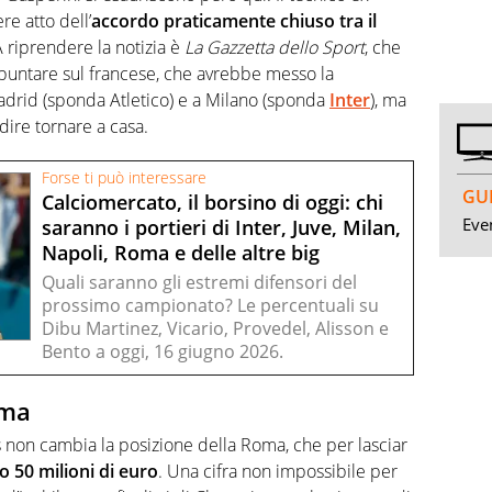
re atto dell’
accordo praticamente chiuso tra il
A riprendere la notizia è
La Gazzetta dello Sport
, che
 puntare sul francese, che avrebbe messo la
adrid (sponda Atletico) e a Milano (sponda
Inter
), ma
ire tornare a casa.
Forse ti può interessare
GUI
Calciomercato, il borsino di oggi: chi
Even
saranno i portieri di Inter, Juve, Milan,
Napoli, Roma e delle altre big
Quali saranno gli estremi difensori del
prossimo campionato? Le percentuali su
Dibu Martinez, Vicario, Provedel, Alisson e
Bento a oggi, 16 giugno 2026.
oma
 non cambia la posizione della Roma, che per lasciar
 50 milioni di euro
. Una cifra non impossibile per