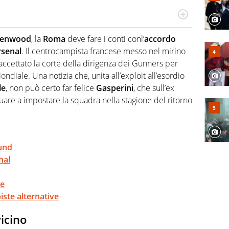
re, divulgatore. E' una delle anime video del sito:
 e lo fa come pochi altri
reenwood
, la
Roma
deve fare i conti conl’
accordo
rsenal
. Il centrocampista francese messo nel mirino
à accettato la corte della dirigenza dei Gunners per
ondiale. Una notizia che, unita all’exploit all’esordio
le
, non può certo far felice
Gasperini
, che sull’ex
e a impostare la squadra nella stagione del ritorno
und
nal
le
piste alternative
icino