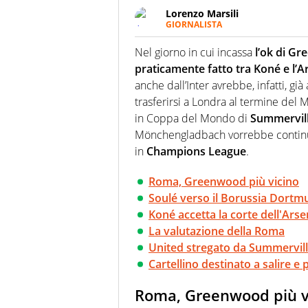
Lorenzo Marsili
GIORNALISTA
Giornalista pubblicista, redatto
racconta in immagini un evento
Nel giorno in cui incassa
l’ok di G
praticamente fatto tra Koné e l’A
anche dall’Inter avrebbe, infatti, gi
trasferirsi a Londra al termine del M
in Coppa del Mondo di
Summervil
Mönchengladbach vorrebbe continuar
in
Champions League
.
Roma, Greenwood più vicino
Soulé verso il Borussia Dortm
Koné accetta la corte dell'Arse
La valutazione della Roma
United stregato da Summervil
Cartellino destinato a salire e 
Roma, Greenwood più v