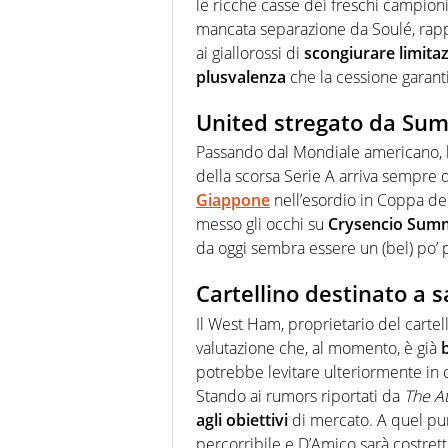
le ricche casse dei freschi campioni 
mancata separazione da Soulé, ra
ai giallorossi di
scongiurare limita
plusvalenza
che la cessione garant
United stregato da Sum
Passando dal Mondiale americano, l’a
della scorsa Serie A arriva sempre d
Giappone
nell’esordio in Coppa del
messo gli occhi su
Crysencio Summ
da oggi sembra essere un (bel) po’ 
Cartellino destinato a s
Il West Ham, proprietario del cartel
valutazione che, al momento, è già
potrebbe levitare ulteriormente in ca
Stando ai rumors riportati da
The At
agli obiettivi
di mercato. A quel pun
percorribile e D’Amico sarà costrett