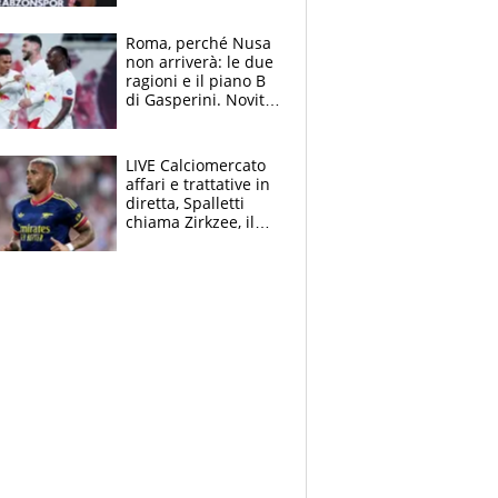
Roma, perché Nusa
non arriverà: le due
ragioni e il piano B
di Gasperini. Novità
su Pellegrini e
Cacciamani
LIVE Calciomercato
affari e trattative in
diretta, Spalletti
chiama Zirkzee, il
Milan valuta il
ritorno di Brahim
Diaz