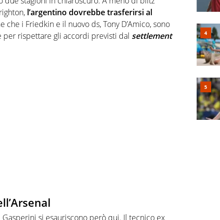
o due stagioni in chiaroscuro. A meno di blitz
Brighton,
l’argentino dovrebbe trasferirsi al
e che i Friedkin e il nuovo ds, Tony D’Amico, sono
per rispettare gli accordi previsti dal
settlement
ll’Arsenal
 Gasperini si esauriscono però qui. Il tecnico ex