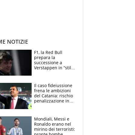
ME NOTIZIE
F1, la Red Bull
prepara la
successione a
Verstappen in “stile
Antonelli”. Colapinto
derubato, che
attacco all’Italia
Il caso fideiussione
frena le ambizioni
del Catania: rischio
penalizzazione in
classifica, cosa
succede?
Mondiali, Messi e
Ronaldo erano nel
mirino dei terroristi:
pronte bombe