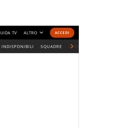
UIDA TV
ALTRO
ACCEDI
INDISPONIBILI
CALENDARI E CLASSIFICHE
SQUADRE
GIOCATORI SERIE A
ALTRI SPORT
MONDIALI 2026
OLIMPIADI
GOSSIP
LIFESTYLE