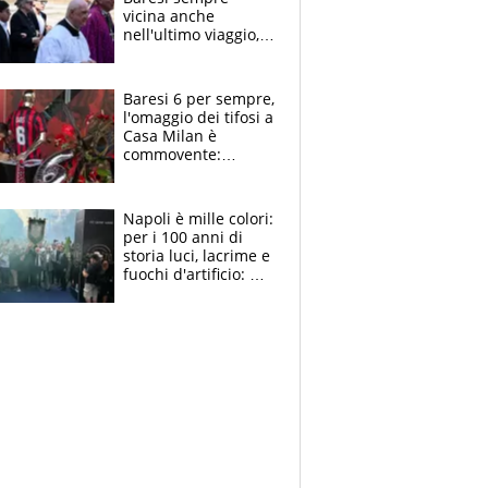
vicina anche
nell'ultimo viaggio,
la moglie Maura, i
figli e i suoi cari
circondati
Baresi 6 per sempre,
dall'affetto dei tifosi
l'omaggio dei tifosi a
Casa Milan è
commovente:
maglie, bandiere,
sciarpe, lacrime e
bigliettini
Napoli è mille colori:
per i 100 anni di
storia luci, lacrime e
fuochi d'artificio: De
Laurentiis salta al
coro anti-Juve