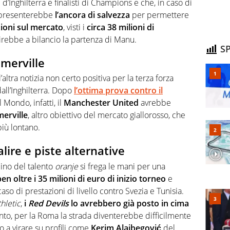
d’Inghilterra e finalisti di Champions e che, in caso di
ppresenterebbe
l’ancora di salvezza
per permettere
zioni sul mercato
, visti i
circa 38 milioni di
irebbe a bilancio la partenza di Manu.
SP
merville
ltra notizia non certo positiva per la terza forza
all’Inghilterra. Dopo
l’ottima prova contro il
 Mondo, infatti, il
Manchester United
avrebbe
erville
, altro obiettivo del mercato giallorosso, che
più lontano.
alire e piste alternative
lino del talento
oranje
si frega le mani per una
ben oltre i 35 milioni di euro di inizio torneo
e
so di prestazioni di livello contro Svezia e Tunisia.
hletic
,
i
Red Devils
lo avrebbero già posto in cima
to, per la Roma la strada diventerebbe difficilmente
o a virare su profili come
Kerim Alajbegović
del