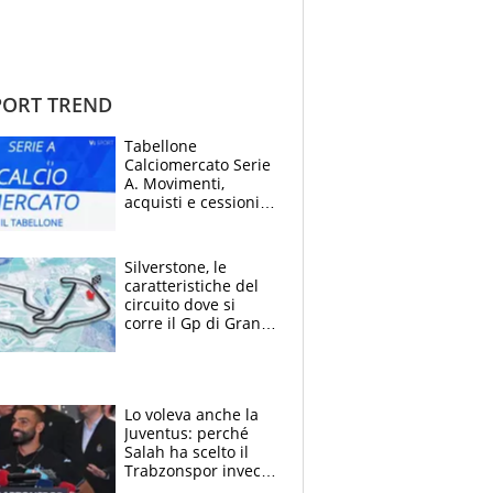
ORT TREND
Tabellone
Calciomercato Serie
A. Movimenti,
acquisti e cessioni:
estate 2026-27
Silverstone, le
caratteristiche del
circuito dove si
corre il Gp di Gran
Bretagna del
Motomondiale
Lo voleva anche la
Juventus: perché
Salah ha scelto il
Trabzonspor invece
di un top club