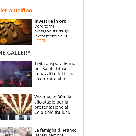
STORIE
lleria Delfino
SPECIALI
Investire in oro
L’oro torna
ESPERTI
protagonista tra gli
investimenti sicuri
LEGGI
CONTATTI
ME GALLERY
Trabzonspor, delirio
per Salah: tifosi
impazziti e lui firma
il contratto allo
stadio
Vozinha, in 30mila
allo stadio per la
presentazione al
Colo-Colo tra luci,
spettacolo, elicotteri
e paracadutisti
La famiglia di Franco
Baresi sempre