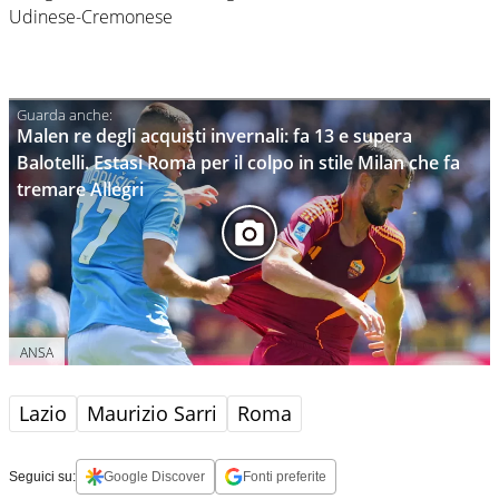
Udinese-Cremonese
Malen re degli acquisti invernali: fa 13 e supera
Balotelli. Estasi Roma per il colpo in stile Milan che fa
tremare Allegri
ANSA
Lazio
Maurizio Sarri
Roma
Seguici su:
Google Discover
Fonti preferite