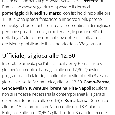
ha anche snobbato la proposta avanzata dal
Prefetto
di
Roma, che aveva suggerito di spostare il derby al
pomeriggio
di
lunedì 18 marzo
, con fischio d’inizio alle ore
18:30. “Sono ipotesi fantasiose o impercorribili, perché
coinvolgerebbero tante realtà diverse, centinaia di migliaia di
persone spostate in un giorno feriale”, le parole dell’a.d.
della Lega Calcio, che domani dovrebbe ufficializzare la
decisione pubblicando il calendario della 37a giornata.
Ufficiale, si gioca alle 12.30
In serata è arrivata poi l’ufficialità: il derby Roma-Lazio si
giocherà domenica 17 maggio alle ore 12,30. Questo il
programma ufficiale degli anticipi e posticipi della 37esima
giornata di serie A: domenica, alle ore 12.30,
Como-Parma
,
Genoa-Milan
,
Juventus-Fiorentina
,
Pisa-Napoli
(qualora
non si rendesse necessaria la contemporaneità, la gara si
disputerà domenica alle ore 18) e
Roma-Lazio
. Domenica
alle ore 15 in campo Inter-Verona, alle ore 18 Atalanta-
Bologna, e alle ore 20,45 Cagliari-Torino, Sassuolo-Lecce e