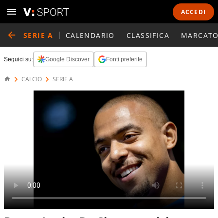
ACCEDI
SERIE A
CALENDARIO
CLASSIFICA
MARCATO
Seguici su:
Google Discover
Fonti preferite
CALCIO
SERIE A