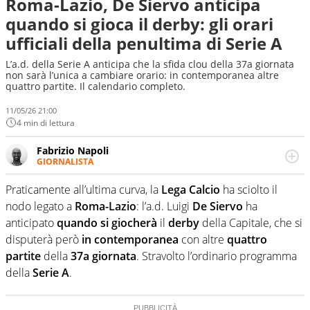
Roma-Lazio, De Siervo anticipa
quando si gioca il derby: gli orari
ufficiali della penultima di Serie A
L’a.d. della Serie A anticipa che la sfida clou della 37a giornata
non sarà l’unica a cambiare orario: in contemporanea altre
quattro partite. Il calendario completo.
11/05/26 21:00
4 min di lettura
Fabrizio Napoli
GIORNALISTA
Giornalista professionista, per Virgilio Sport segue anche
il calcio ma è con la pallanuoto che esalta competenze e
Praticamente all’ultima curva, la
Lega Calcio
ha sciolto il
passioni. Cura la comunicazione di HaBaWaBa, il più
nodo legato a
Roma-Lazio
: l’a.d. Luigi
De
Siervo
ha
grande festival di waterpolo per bambini al mondo
anticipato
quando
si giocherà
il
derby
della Capitale, che si
disputerà però
in contemporanea
con altre
quattro
partite
della
37a giornata
. Stravolto l’ordinario programma
della
Serie A
.