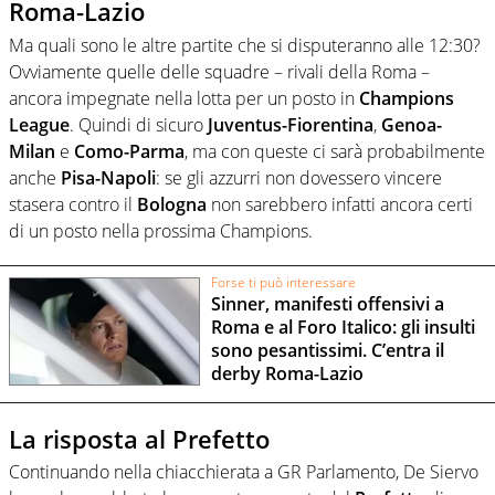
Roma-Lazio
Ma quali sono le altre partite che si disputeranno alle 12:30?
Ovviamente quelle delle squadre – rivali della Roma –
ancora impegnate nella lotta per un posto in
Champions
League
. Quindi di sicuro
Juventus-Fiorentina
,
Genoa-
Milan
e
Como-Parma
, ma con queste ci sarà probabilmente
anche
Pisa-Napoli
: se gli azzurri non dovessero vincere
stasera contro il
Bologna
non sarebbero infatti ancora certi
di un posto nella prossima Champions.
Forse ti può interessare
Sinner, manifesti offensivi a
Roma e al Foro Italico: gli insulti
sono pesantissimi. C’entra il
derby Roma-Lazio
La risposta al Prefetto
Continuando nella chiacchierata a GR Parlamento, De Siervo