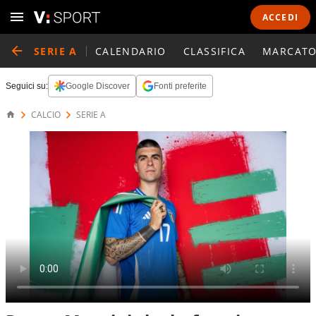
ACCEDI
SERIE A
CALENDARIO
CLASSIFICA
MARCATO
Seguici su:
Google Discover
Fonti preferite
CALCIO
SERIE A