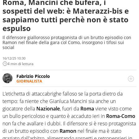
Roma, Mancini che bufera, i
sospetti del web: è Materazzi-bis e
sappiamo tutti perchè non è stato
espulso
Il difensore giallorosso protagonista di un brutto episodio con
Ramon nel finale della gara col Como, insorgono i tifosi sui
social
16/12/25 10:30
4 min di lettura
Fabrizio Piccolo
GIORNALISTA
Nella sua carriera ha seguito numerose manifestazioni
sportive e collaborato con agenzie e testate. Esperienza,
L’etichetta di attaccabrighe falloso se la porta dietro da
competenza, conoscenza e memoria storica. Si occupa
tempo: fa niente che Gianluca Mancini sia anche un
prevalentemente di calcio
giocatore della
Nazionale
, fuori da
Roma
viene visto come
un bullo pericoloso e quanto è accaduto ieri in
Roma-Como
non fa che avallare i dubbi. Il difensore si è reso protagonista
di un brutto episodio con
Ramon
nel finale ma è stato
graziato dall’arbitro, alimentando sospetti e retropensieri in