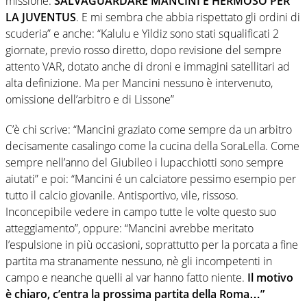
missione:
SALVAGUARDARE MANCINI E HERMOSO PER
LA JUVENTUS
. E mi sembra che abbia rispettato gli ordini di
scuderia” e anche: “Kalulu e Yildiz sono stati squalificati 2
giornate, previo rosso diretto, dopo revisione del sempre
attento VAR, dotato anche di droni e immagini satellitari ad
alta definizione. Ma per Mancini nessuno è intervenuto,
omissione dell’arbitro e di Lissone”
C’è chi scrive: “Mancini graziato come sempre da un arbitro
decisamente casalingo come la cucina della SoraLella. Come
sempre nell’anno del Giubileo i lupacchiotti sono sempre
aiutati” e poi: “Mancini é un calciatore pessimo esempio per
tutto il calcio giovanile. Antisportivo, vile, rissoso.
Inconcepibile vedere in campo tutte le volte questo suo
atteggiamento”, oppure: “Mancini avrebbe meritato
l’espulsione in più occasioni, soprattutto per la porcata a fine
partita ma stranamente nessuno, nè gli incompetenti in
campo e neanche quelli al var hanno fatto niente.
Il motivo
è chiaro, c’entra la prossima partita della Roma…”