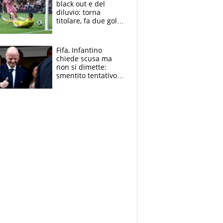
black out e del
diluvio: torna
titolare, fa due gol e
un assist e trascina
l'Inter Miami, altro
che ritiro
Fifa, Infantino
chiede scusa ma
non si dimette:
smentito tentativo di
corruzione al
Marocco