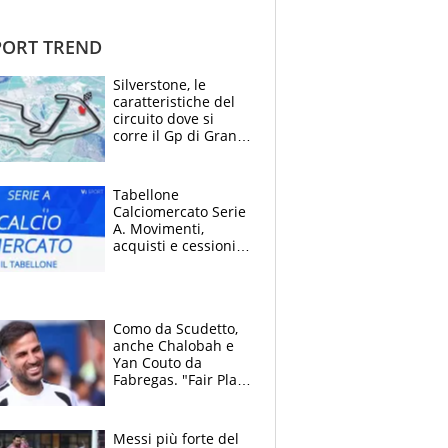
ORT TREND
Silverstone, le
caratteristiche del
circuito dove si
corre il Gp di Gran
Bretagna del
Motomondiale
Tabellone
Calciomercato Serie
A. Movimenti,
acquisti e cessioni:
estate 2026-27
Como da Scudetto,
anche Chalobah e
Yan Couto da
Fabregas. "Fair Play
Finanziario?
Pagheremo la
multa"
Messi più forte del