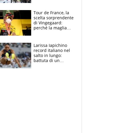
rito della Norvegia
di Haaland e
compagni
Tour de France, la
scelta sorprendente
di Vingegaard:
perché la maglia
gialla indossa la
mascherina, il
rischio da evitare
Larissa Iapichino
record italiano nel
salto in lungo:
battuta di un
centimetro mamma
Fiona May