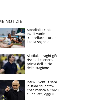
ME NOTIZIE
Mondiali, Daniele
Inzoli vuole
“cancellare” Furlani:
l'Italia sogna a
Eugene. Castellani
da record, Succo in
finale
Al Hilal, Inzaghi già
rischia l’esonero
prima dell’inizio
della stagione, il
retroscena
Inter-Juventus sarà
la sfida scudetto?
Cosa manca a Chivu
e Spalletti, oggi il
primo antipasto