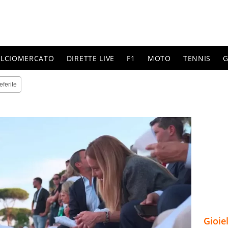
ALCIOMERCATO
DIRETTE LIVE
F1
MOTO
TENNIS
G
eferite
Gioie