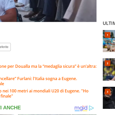
ULTI
eferite
one per Doualla ma la “medaglia sicura” è un’altra:
cellare” Furlani: l'Italia sogna a Eugene.
ale
zo nei 100 metri ai mondiali U20 di Eugene. "Ho
finale"