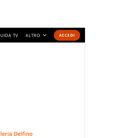
UIDA TV
ALTRO
ACCEDI
CALENDARI E CLASSIFICHE
ALTRI SPORT
MONDIALI 2026
OLIMPIADI
GOSSIP
LIFESTYLE
lleria Delfino