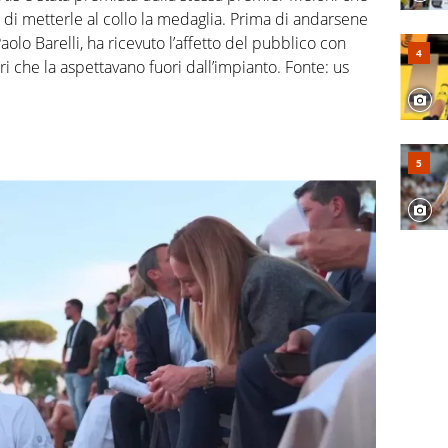
a di metterle al collo la medaglia. Prima di andarsene
o Barelli, ha ricevuto l’affetto del pubblico con
ori che la aspettavano fuori dall’impianto. Fonte: us