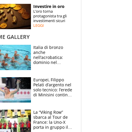
STORIE
Investire in oro
L’oro torna
SPECIALI
protagonista tra gli
investimenti sicuri
LEGGI
ESPERTI
ME GALLERY
CONTATTI
Italia di bronzo
anche
nell’acrobatica:
dominio nel
medagliere, ora
tocca a Ceccon, Curti
e compagni
Europei, Filippo
continuare
Pelati d’argento nel
solo tecnico: l’erede
di Minisini continua
a stupire, Los
Angeles è già nel
mirino
La “Viking Row”
sbarca al Tour de
France: la Uno-X
porta in gruppo il