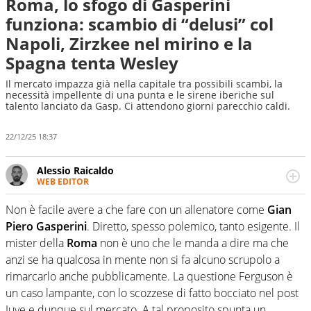
Roma, lo sfogo di Gasperini
funziona: scambio di “delusi” col
Napoli, Zirzkee nel mirino e la
Spagna tenta Wesley
Il mercato impazza già nella capitale tra possibili scambi, la
necessità impellente di una punta e le sirene iberiche sul
talento lanciato da Gasp. Ci attendono giorni parecchio caldi.
22/12/25 18:37
Alessio Raicaldo
WEB EDITOR
Un figlio che si chiama Diego e la tesi di laurea sugli stadi
di proprietà in Italia. Il calcio quale filo conduttore
Non è facile avere a che fare con un allenatore come
Gian
irrinunciabile tra passione e professione. Per Virgilio
Piero Gasperini
. Diretto, spesso polemico, tanto esigente. Il
Sport indaga, approfondisce e scandaglia l'universo
mister della
Roma
non è uno che le manda a dire ma che
mondo dello sport per antonomasia
anzi se ha qualcosa in mente non si fa alcuno scrupolo a
rimarcarlo anche pubblicamente. La questione Ferguson è
un caso lampante, con lo scozzese di fatto bocciato nel post
Juve e dunque sul mercato. A tal proposito spunta un