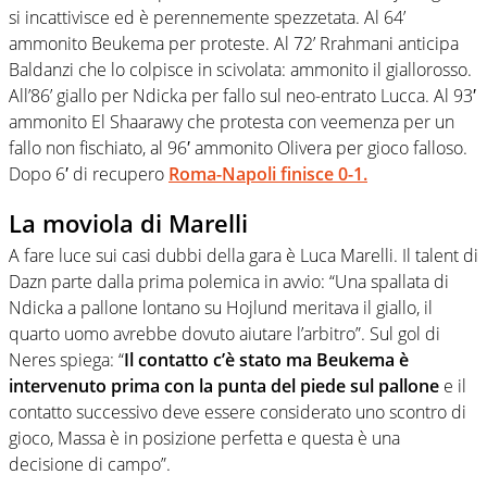
si incattivisce ed è perennemente spezzetata. Al 64’
ammonito Beukema per proteste. Al 72’ Rrahmani anticipa
Baldanzi che lo colpisce in scivolata: ammonito il giallorosso.
All’86’ giallo per Ndicka per fallo sul neo-entrato Lucca. Al 93′
ammonito El Shaarawy che protesta con veemenza per un
fallo non fischiato, al 96′ ammonito Olivera per gioco falloso.
Dopo 6′ di recupero
Roma-Napoli finisce 0-1.
La moviola di Marelli
A fare luce sui casi dubbi della gara è Luca Marelli. Il talent di
Dazn parte dalla prima polemica in avvio: “Una spallata di
Ndicka a pallone lontano su Hojlund meritava il giallo, il
quarto uomo avrebbe dovuto aiutare l’arbitro”. Sul gol di
Neres spiega: “
Il contatto c’è stato ma Beukema è
intervenuto prima con la punta del piede sul pallone
e il
contatto successivo deve essere considerato uno scontro di
gioco, Massa è in posizione perfetta e questa è una
decisione di campo”.