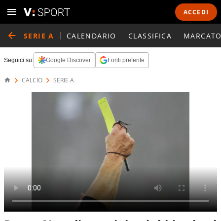
ACCEDI
SERIE A
CALENDARIO
CLASSIFICA
MARCATO
Seguici su:
Google Discover
Fonti preferite
CALCIO
SERIE A