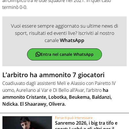
all’Olimpico tra le due squadre nel 2021. In quel caso
terminò 0-0.
Vuoi essere sempre aggiornato su ultime news di
sport, risultati ed eventi live? Iscriviti al nostro
canale
WhatsApp
Entra nel canale WhatsApp
L’arbitro ha ammonito 7 giocatori
Coadiuvato dagli assistenti Meli e Alassio con Pairetto IV
uomo, Aureliano al Var e Di Bello all’Avar, l’arbitro
ha
ammonito Cristante, Lobotka, Beukema, Baldanzi,
Ndicka. El Shaarawy, Olivera.
Forse ti può interessare
Sanremo 2026, i big tra tifo e