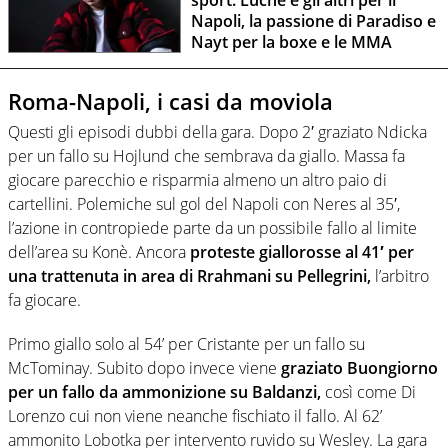
sport: Luché e gli altri per il
Napoli, la passione di Paradiso e
Nayt per la boxe e le MMA
Roma-Napoli, i casi da moviola
Questi gli episodi dubbi della gara. Dopo 2′ graziato Ndicka
per un fallo su Hojlund che sembrava da giallo. Massa fa
giocare parecchio e risparmia almeno un altro paio di
cartellini. Polemiche sul gol del Napoli con Neres al 35′,
l’azione in contropiede parte da un possibile fallo al limite
dell’area su Konè. Ancora
proteste giallorosse al 41′ per
una trattenuta in area di Rrahmani su Pellegrini,
l’arbitro
fa giocare.
Primo giallo solo al 54’ per Cristante per un fallo su
McTominay. Subito dopo invece viene
graziato Buongiorno
per un fallo da ammonizione su Baldanzi,
così come Di
Lorenzo cui non viene neanche fischiato il fallo. Al 62’
ammonito Lobotka per intervento ruvido su Wesley. La gara