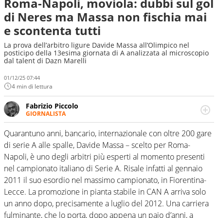
Roma-Napoli, moviola: dubbi sul gol
di Neres ma Massa non fischia mai
e scontenta tutti
La prova dell’arbitro ligure Davide Massa all’Olimpico nel
posticipo della 13esima giornata di A analizzata al microscopio
dal talent di Dazn Marelli
01/12/25 07:44
4 min di lettura
Fabrizio Piccolo
GIORNALISTA
Nella sua carriera ha seguito numerose manifestazioni
sportive e collaborato con agenzie e testate. Esperienza,
Quarantuno anni, bancario, internazionale con oltre 200 gare
competenza, conoscenza e memoria storica. Si occupa
di serie A alle spalle, Davide Massa – scelto per Roma-
prevalentemente di calcio
Napoli, è uno degli arbitri più esperti al momento presenti
nel campionato italiano di Serie A. Risale infatti al gennaio
2011 il suo esordio nel massimo campionato, in Fiorentina-
Lecce. La promozione in pianta stabile in CAN A arriva solo
un anno dopo, precisamente a luglio del 2012. Una carriera
fulminante, che lo porta, dopo appena un paio d’anni, a