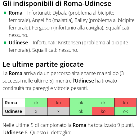
Gli indisponibili di Roma-Udinese
Roma
– Infortunati: Dybala (problema al bicipite
femorale), Angeliño (malattia), Bailey (problema al bicipite
femorale), Ferguson (infortunio alla caviglia). Squalificati:
nessuno.
Udinese
– Infortunati: Kristensen (problema al bicipite
femorale). Squalificati: nessuno.
Le ultime partite giocate
La
Roma
arriva da un percorso altalenante ma solido (3
successi nelle ultime 5), mentre l’
Udinese
ha trovato
continuità tra pareggi e vittorie pesanti.
Roma
ok
ko
ok
ok
ko
Udinese
x
x
ok
ko
ok
Nelle ultime 5 di campionato la
Roma
ha totalizzato 9 punti,
l’
Udinese
8. Questo il dettaglio: