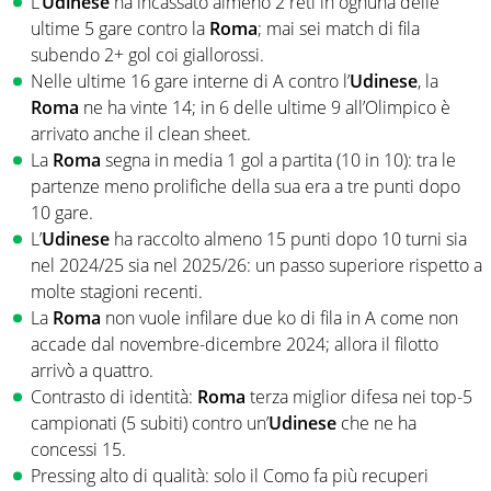
L’
Udinese
ha incassato almeno 2 reti in ognuna delle
ultime 5 gare contro la
Roma
; mai sei match di fila
subendo 2+ gol coi giallorossi.
Nelle ultime 16 gare interne di A contro l’
Udinese
, la
Roma
ne ha vinte 14; in 6 delle ultime 9 all’Olimpico è
arrivato anche il clean sheet.
La
Roma
segna in media 1 gol a partita (10 in 10): tra le
partenze meno prolifiche della sua era a tre punti dopo
10 gare.
L’
Udinese
ha raccolto almeno 15 punti dopo 10 turni sia
nel 2024/25 sia nel 2025/26: un passo superiore rispetto a
molte stagioni recenti.
La
Roma
non vuole infilare due ko di fila in A come non
accade dal novembre-dicembre 2024; allora il filotto
arrivò a quattro.
Contrasto di identità:
Roma
terza miglior difesa nei top-5
campionati (5 subiti) contro un’
Udinese
che ne ha
concessi 15.
Pressing alto di qualità: solo il Como fa più recuperi