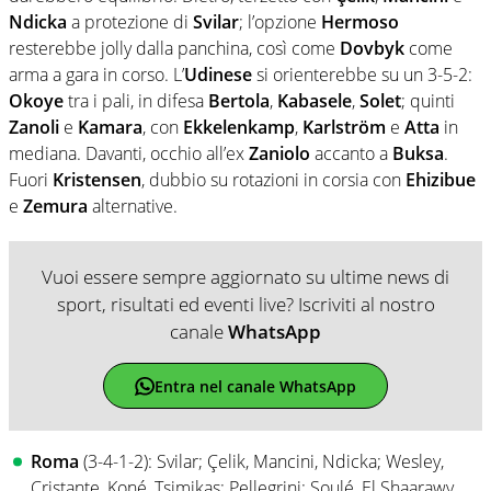
Ndicka
a protezione di
Svilar
; l’opzione
Hermoso
resterebbe jolly dalla panchina, così come
Dovbyk
come
arma a gara in corso. L’
Udinese
si orienterebbe su un 3-5-2:
Okoye
tra i pali, in difesa
Bertola
,
Kabasele
,
Solet
; quinti
Zanoli
e
Kamara
, con
Ekkelenkamp
,
Karlström
e
Atta
in
mediana. Davanti, occhio all’ex
Zaniolo
accanto a
Buksa
.
Fuori
Kristensen
, dubbio su rotazioni in corsia con
Ehizibue
e
Zemura
alternative.
Vuoi essere sempre aggiornato su ultime news di
sport, risultati ed eventi live? Iscriviti al nostro
canale
WhatsApp
Entra nel canale WhatsApp
Roma
(3-4-1-2): Svilar; Çelik, Mancini, Ndicka; Wesley,
Cristante, Koné, Tsimikas; Pellegrini; Soulé, El Shaarawy.