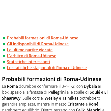
Probabili formazioni di Roma-Udinese
Gli indisponibili di Roma-Udinese
Le ultime partite giocate
L'arbitro di Roma-Udinese
Statistiche interessanti
Le statistiche stagionali di Roma e Udinese
Probabili formazioni di Roma-Udinese
La
Roma
dovrebbe confermare il 3-4-1-2: con
Dybala
ai
box, spazio alla fantasia di
Pellegrini
alle spalle di
Soulé
e
El
Shaarawy
. Sulle corsie,
Wesley
e
Tsimikas
potrebbero
garantire ampiezza, mentre in mezzo
Cristante
e
Koné
darebbero equilibrio. Dietro, terzetto con
Çelik
,
Mancini
e