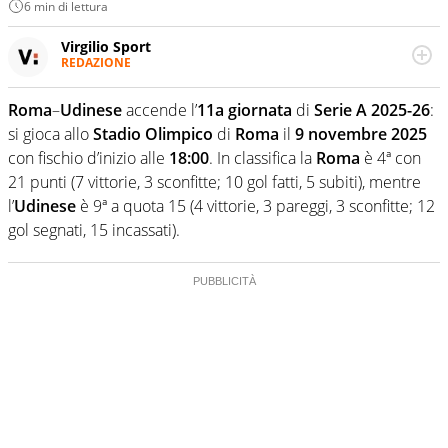
6 min di lettura
Virgilio Sport
REDAZIONE
Da oltre 20 anni informa in modo obiettivo e
appassionato su tutto il mondo dello sport. Calcio,
Roma
–
Udinese
accende l’
11a giornata
di
Serie A 2025-26
:
calciomercato, F1, Motomondiale ma anche tennis,
si gioca allo
Stadio Olimpico
di
Roma
il
9 novembre 2025
volley, basket: su Virgilio Sport i tifosi e gli appassionati
sanno che troveranno sempre copertura completa e
con fischio d’inizio alle
18:00
. In classifica la
Roma
è 4ª con
zero faziosità. La squadra di Virgilio Sport è formata da
21 punti (7 vittorie, 3 sconfitte; 10 gol fatti, 5 subiti), mentre
giornalisti ed esperti di sport abili sia nel gioco di
l’
Udinese
è 9ª a quota 15 (4 vittorie, 3 pareggi, 3 sconfitte; 12
rimessa quando intercettano le notizie e le rilanciano
gol segnati, 15 incassati).
verso la rete, sia nella costruzione dal basso quando
creano contenuti 100% originali ed esclusivi.