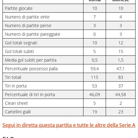
Partite giocate
10
10
Numero di partite vinte
7
4
Numero di partite perse
3
3
Numero di partite pareggiate
0
3
Gol totali segnati
10
12
Gol totali subiti
5
15
Media gol subiti per partita
0,5
1,5
Percentuale possesso palla
59,4
47,1
Tiri totali
115
83
Tiri in porta
53
37
Percentuale di tiri in porta
46,09
44,58
Clean sheet
5
2
Cartellini gialli
19
23
Segui in diretta questa partita e tutte le altre della Serie A