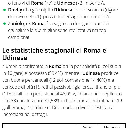
offensivi di
Roma
(77) e
Udinese
(72) in Serie A.
Dovbyk
ha già colpito l’
Udinese
lo scorso anno (rigore
decisivo nel 2-1): possibile bersaglio preferito in A.
Zaniolo
, ex
Roma
, è a segno da due gare: punta a
eguagliare la sua miglior serie realizzativa nei top
campionati.
Le statistiche stagionali di Roma e
Udinese
Numeri a confronto: la
Roma
brilla per solidità (5 gol subiti
in 10 gare) e possesso (59,4%), mentre l’
Udinese
produce
con buone percentuali (12 gol, conversione 14,46%) ma
concede di più (15 reti al passivo). I giallorossi tirano di più
(115 totali) con precisione al 46,09%; i bianconeri replicano
con 83 conclusioni e 44,58% di tiri in porta. Disciplinare: 19
gialli Roma, 23 Udinese. Due modelli diversi destinati a
incrociarsi nei dettagli.
Roma
Udinese